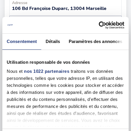
Adresse
106 Bd Françoise Duparc, 13004 Marseille
Voir toutes les dates de tests
mer. 09 septembre
13 - Marseille
dès le
Consentement
Détails
Paramètres des annonces
133.00 €
En forte demande
Utilisation responsable de vos données
Adresse
Nous et
nos 1022 partenaires
traitons vos données
565 Av. du Prado, 13008 Marseille
personnelles, telles que votre adresse IP, en utilisant des
Voir toutes les dates de tests
technologies comme les cookies pour stocker et accéder
à des informations sur votre appareil, afin de diffuser des
publicités et du contenu personnalisés, d'effectuer des
ven. 14 août
13 - Marseille
dès le
mesures de performance des publicités et du contenu,
127.00 €
ainsi que de réaliser des études d’audience, favorisant
ainsi le développement de services. Vous avez le choix
En forte demande
quant à l'utilisation de vos données et à leurs finalités.