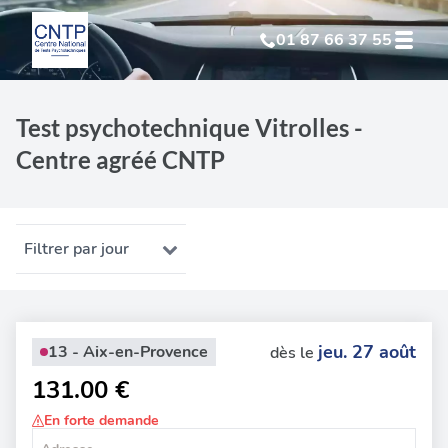
01 87 66 37 55
Test Psychotechnique
suite à suspension
Test psychotechnique Vitrolles -
Centre agréé CNTP
Test Psychotechnique
suite à annulation
Test Psychotechnique
suite à invalidation
Filtrer par jour
Test Psychotechnique
professionnel
jeu. 27 août
13 - Aix-en-Provence
dès le
131.00 €
En forte demande