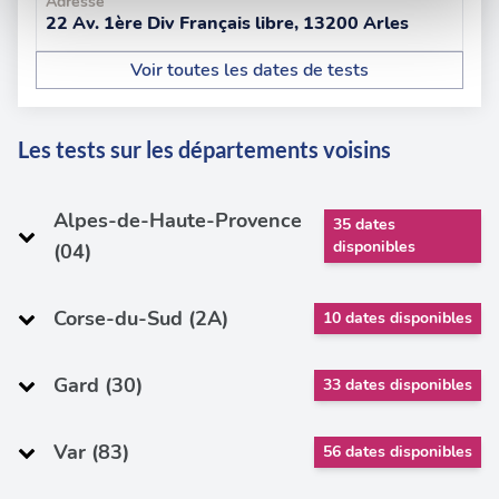
Adresse
et les annonces, d'offrir des fonctionnalités relatives aux
22 Av. 1ère Div Français libre, 13200 Arles
médias sociaux et d'analyser notre trafic. Nous
partageons également des informations sur l'utilisation de
Voir toutes les dates de tests
notre site avec nos partenaires de médias sociaux, de
publicité et d'analyse, qui peuvent combiner celles-ci
avec d'autres informations que vous leur avez fournies
Les tests sur les départements voisins
ou qu'ils ont collectées lors de votre utilisation de leurs
services.
Alpes-de-Haute-Provence
35 dates
disponibles
(04)
Corse-du-Sud (2A)
10 dates disponibles
Gard (30)
33 dates disponibles
Var (83)
56 dates disponibles