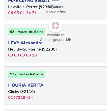
MARCIANO Sébastien
Levallois-Perret (92300)
Résultats
le Jour Même
06 95 01 34 71
92 - Hauts-de-Seine
Annulation
Gratuite jusqu'à 48h
LEVY Alexandre
Neuilly-Sur-Seine (92200)
09 83 09 09 19
92 - Hauts-de-Seine
HOURIA KERITA
Clichy (92110)
0147319414