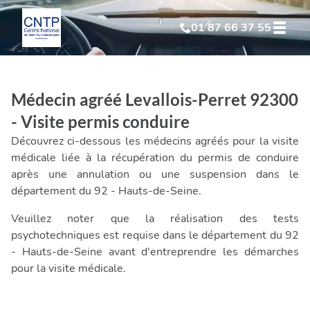
01 87 66 37 55
Test Psychotechnique
suite à suspension
Médecin agréé Levallois-Perret 92300
Test Psychotechnique
suite à annulation
- Visite permis conduire
Découvrez ci-dessous les médecins agréés pour la visite
Test Psychotechnique
suite à invalidation
médicale liée à la récupération du permis de conduire
après une annulation ou une suspension dans le
département du 92 - Hauts-de-Seine.
Test Psychotechnique
professionnel
Veuillez noter que la réalisation des tests
psychotechniques est requise dans le département du 92
- Hauts-de-Seine avant d'entreprendre les démarches
pour la visite médicale.