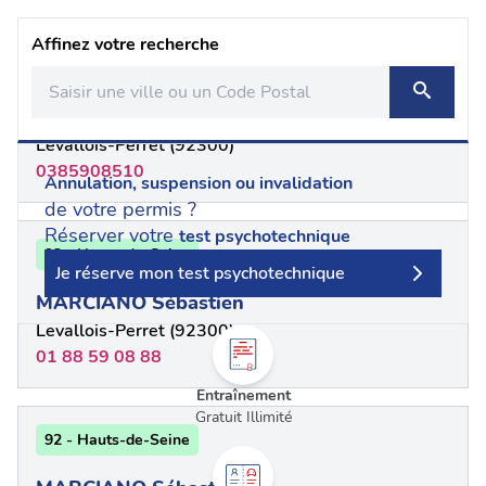
Affinez votre recherche
92 - Hauts-de-Seine
FREDERIC PICARD
Levallois-Perret (92300)
0385908510
Annulation, suspension ou invalidation
de votre permis ?
Réserver votre
test psychotechnique
92 - Hauts-de-Seine
Je réserve mon test psychotechnique
MARCIANO Sébastien
Levallois-Perret (92300)
01 88 59 08 88
Entraînement
Gratuit Illimité
92 - Hauts-de-Seine