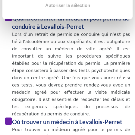
déclaration sur les cookies.
Autoriser la sélection
Quand consulter un médecin pour permis de
Les cookies nous permettent de personnaliser le contenu
conduire à Levallois-Perret
et les annonces, d'offrir des fonctionnalités relatives aux
Lors d'un retrait de permis de conduire qui n'est pas
médias sociaux et d'analyser notre trafic. Nous
lié à l'alcoolémie ou aux stupéfiants, il est obligatoire
partageons également des informations sur l'utilisation de
de consulter un médecin de ville agréé. Il est
notre site avec nos partenaires de médias sociaux, de
important de suivre les procédures spécifiques
publicité et d'analyse, qui peuvent combiner celles-ci
établies pour la récupération du permis. La première
avec d'autres informations que vous leur avez fournies
étape consistera à passer des tests psychotechniques
ou qu'ils ont collectées lors de votre utilisation de leurs
dans un centre agréé. Une fois que vous aurez réussi
services.
ces tests, vous devrez prendre rendez-vous avec un
médecin agréé pour effectuer la visite médicale
obligatoire. Il est essentiel de respecter les délais et
les exigences spécifiques du processus de
récupération du permis de conduire.
Où trouver un médecin à Levallois-Perret
Pour trouver un médecin agréé pour le permis de