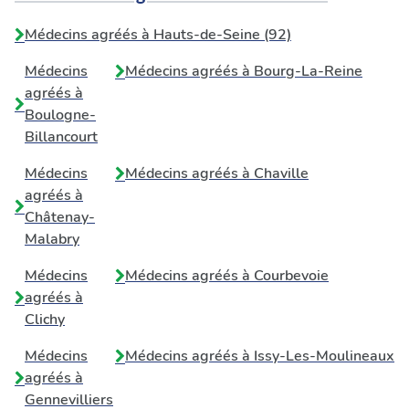
Médecins agréés à Hauts-de-Seine (92)
Médecins
Médecins agréés à
Bourg-La-Reine
agréés à
Boulogne-
Billancourt
Médecins
Médecins agréés à
Chaville
agréés à
Châtenay-
Malabry
Médecins
Médecins agréés à
Courbevoie
agréés à
Clichy
Médecins
Médecins agréés à
Issy-Les-Moulineaux
agréés à
Gennevilliers