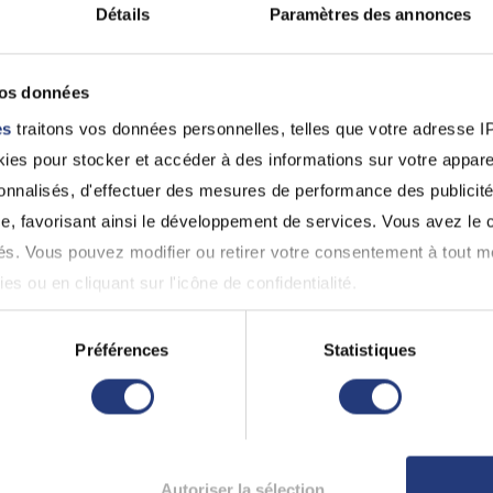
Détails
Paramètres des annonces
92 - Hauts-de-Seine
92 - Hauts-de-Se
vos données
HOURIA KERITA
DAVID ZERBI
es
traitons vos données personnelles, telles que votre adresse IP,
Clichy (92110)
Clichy (92110)
es pour stocker et accéder à des informations sur votre appareil
0147319414
0184165384
sonnalisés, d'effectuer des mesures de performance des publicité
e, favorisant ainsi le développement de services. Vous avez le ch
Voir 
ités. Vous pouvez modifier ou retirer votre consentement à tout 
es ou en cliquant sur l'icône de confidentialité.
 pour permis de conduire à Boulo
imerions également :
Préférences
Statistiques
st pas lié à l'alcoolémie ou aux stupéfiants, il est obl
ns sur votre localisation géographique qui peuvent être précises 
cifiques établies pour la récupération du permis. L
 en l'analysant activement pour en relever les caractéristiques s
 fois que vous aurez réussi ces tests, vous devrez 
t essentiel de respecter les délais et les exigences spé
aitement de vos données personnelles et définir vos préférences
Autoriser la sélection