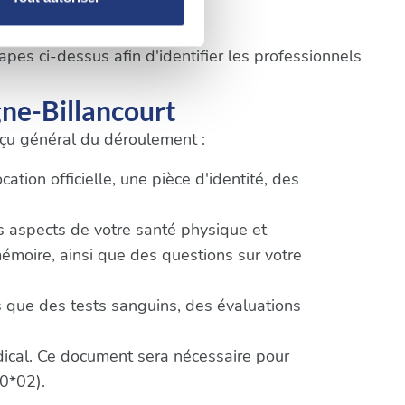
claration sur les cookies.
pes ci-dessus afin d'identifier les professionnels
nnalités relatives aux médias
on de notre site avec nos
ne-Billancourt
 d'autres informations que
erçu général du déroulement :
tion officielle, une pièce d'identité, des
ts aspects de votre santé physique et
mémoire, ainsi que des questions sur votre
 que des tests sanguins, des évaluations
édical. Ce document sera nécessaire pour
0*02).