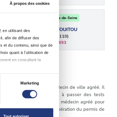
À propos des cookies
ine
92 - Hauts-de-Seine
B
STEVE TOUITOU
 en utilisant des
Clichy (92110)
, afin de diffuser des
0155906693
s et du contenu, ainsi que de
oix quant à l'utilisation de
plus
moment en consultant la
gne-Billancourt
Marketing
igatoire de consulter un médecin de ville agréé. Il
à plusieurs mètres près
a première étape consistera à passer des tests
pécifiques (empreintes
prendre rendez-vous avec un médecin agréé pour
cifiques du processus de récupération du permis de
, reportez-vous à la
section «
Tout autoriser