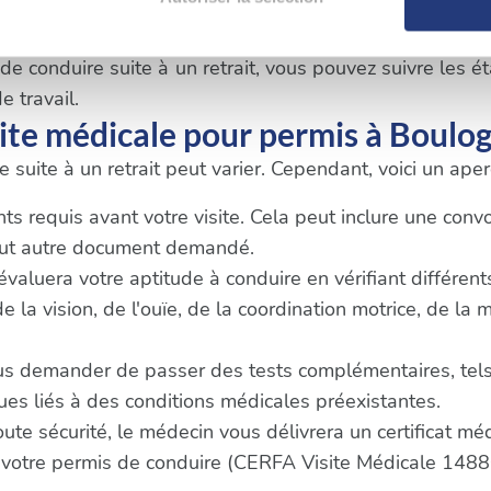
er ou retirer votre consentement à tout moment à partir de la dé
ulogne-Billancourt
 conduire suite à un retrait, vous pouvez suivre les éta
e personnaliser le contenu et les annonces, d'offrir des fonctio
e travail.
rafic. Nous partageons également des informations sur l'utilisati
ite médicale pour permis à Boulog
, de publicité et d'analyse, qui peuvent combiner celles-ci avec
 suite à un retrait peut varier. Cependant, voici un ap
ils ont collectées lors de votre utilisation de leurs services.
 requis avant votre visite. Cela peut inclure une convoca
tout autre document demandé.
 évaluera votre aptitude à conduire en vérifiant différen
la vision, de l'ouïe, de la coordination motrice, de la 
us demander de passer des tests complémentaires, tels
s liés à des conditions médicales préexistantes.
oute sécurité, le médecin vous délivrera un certificat m
 votre permis de conduire (CERFA Visite Médicale 1488