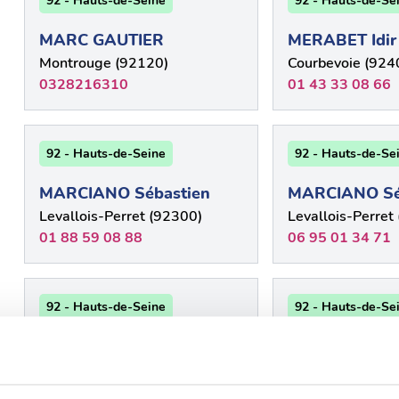
92 - Hauts-de-Seine
92 - Hauts-de-Se
MARC GAUTIER
MERABET Idir
Montrouge (92120)
Courbevoie (924
0328216310
01 43 33 08 66
92 - Hauts-de-Seine
92 - Hauts-de-Se
MARCIANO Sébastien
MARCIANO Sé
Levallois-Perret (92300)
Levallois-Perret
01 88 59 08 88
06 95 01 34 71
92 - Hauts-de-Seine
92 - Hauts-de-Se
FREDERIC PICARD
CHRISTIN Bru
Levallois-Perret (92300)
Châtenay-Malab
0385908510
01 46 32 55 09