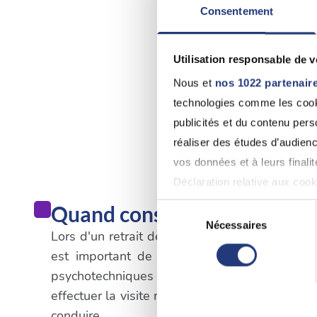
Consentement
Utilisation responsable de 
Nous et
nos 1022 partenair
technologies comme les cooki
publicités et du contenu per
réaliser des études d’audienc
vos données et à leurs final
Déclaration relative aux cooki
Quand consulter un médecin
Sélection
Si vous le permettez, nous a
Nécessaires
du
Lors d'un retrait de permis de conduire qui n'e
Collecter des informatio
consentement
est important de suivre les procédures spé
Identifier votre appareil
psychotechniques dans un centre agréé. Une
digitales).
effectuer la visite médicale obligatoire. Il es
Pour en savoir plus sur le tr
conduire.