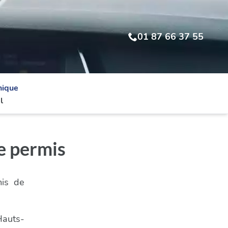
01 87 66 37 55
nique
l
e permis
mis de
Hauts-