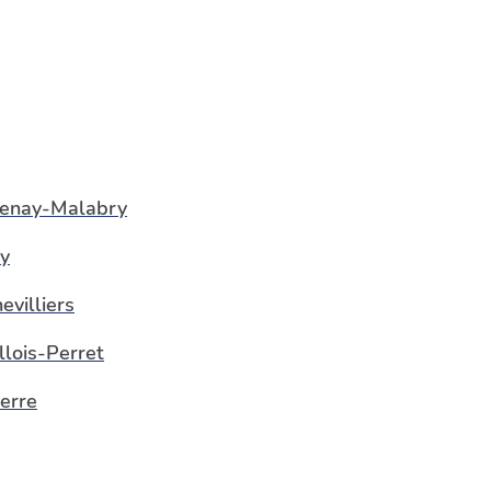
enay-Malabry
hy
evilliers
llois-Perret
erre