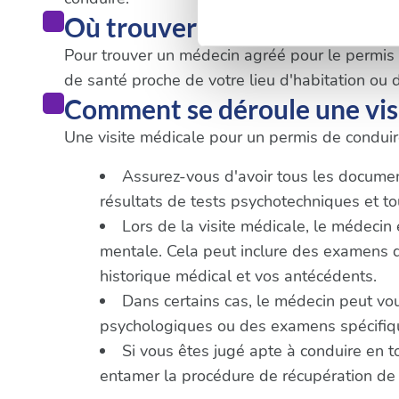
Détails »
. Vous pouvez modifi
Où trouver un médecin à Bo
Pour trouver un médecin agréé pour le permis de
Les cookies nous permettent d
de santé proche de votre lieu d'habitation ou d
sociaux et d'analyser notre t
Comment se déroule une vis
partenaires de médias sociaux
Une visite médicale pour un permis de conduire
vous leur avez fournies ou qu'
Assurez-vous d'avoir tous les documents
résultats de tests psychotechniques et 
Lors de la visite médicale, le médecin
mentale. Cela peut inclure des examens de 
historique médical et vos antécédents.
Dans certains cas, le médecin peut vo
psychologiques ou des examens spécifique
Si vous êtes jugé apte à conduire en t
entamer la procédure de récupération de