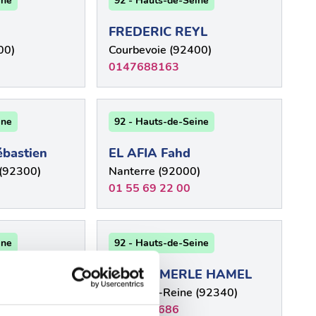
ine
92 - Hauts-de-Seine
FREDERIC REYL
00)
Courbevoie (92400)
0147688163
ine
92 - Hauts-de-Seine
bastien
EL AFIA Fahd
 (92300)
Nanterre (92000)
01 55 69 22 00
ine
92 - Hauts-de-Seine
no
Martine MERLE HAMEL
ry (92290)
Bourg-La-Reine (92340)
0146618686