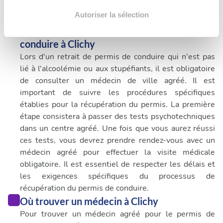
votre consentement à tout moment à partir de la
déclaration sur les cookies.
Autoriser la sélection
Quand consulter un médecin pour permis de
Les cookies nous permettent de personnaliser le contenu
conduire à Clichy
et les annonces, d'offrir des fonctionnalités relatives aux
Lors d'un retrait de permis de conduire qui n'est pas
médias sociaux et d'analyser notre trafic. Nous
lié à l'alcoolémie ou aux stupéfiants, il est obligatoire
partageons également des informations sur l'utilisation de
de consulter un médecin de ville agréé. Il est
notre site avec nos partenaires de médias sociaux, de
important de suivre les procédures spécifiques
publicité et d'analyse, qui peuvent combiner celles-ci
établies pour la récupération du permis. La première
avec d'autres informations que vous leur avez fournies
étape consistera à passer des tests psychotechniques
ou qu'ils ont collectées lors de votre utilisation de leurs
dans un centre agréé. Une fois que vous aurez réussi
services.
ces tests, vous devrez prendre rendez-vous avec un
médecin agréé pour effectuer la visite médicale
obligatoire. Il est essentiel de respecter les délais et
les exigences spécifiques du processus de
récupération du permis de conduire.
Où trouver un médecin à Clichy
Pour trouver un médecin agréé pour le permis de