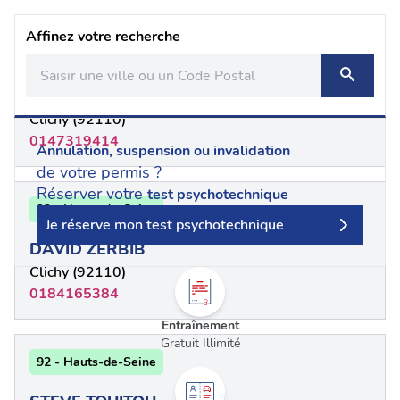
Affinez votre recherche
92 - Hauts-de-Seine
HOURIA KERITA
Clichy (92110)
0147319414
Annulation, suspension ou invalidation
de votre permis ?
Réserver votre
test psychotechnique
92 - Hauts-de-Seine
Je réserve mon test psychotechnique
DAVID ZERBIB
Clichy (92110)
0184165384
Entraînement
Gratuit Illimité
92 - Hauts-de-Seine