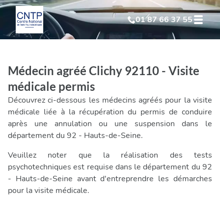
01 87 66 37 55
Test Psychotechnique
suite à suspension
Médecin agréé Clichy 92110 - Visite
Test Psychotechnique
suite à annulation
médicale permis
Découvrez ci-dessous les médecins agréés pour la visite
Test Psychotechnique
suite à invalidation
médicale liée à la récupération du permis de conduire
après une annulation ou une suspension dans le
département du 92 - Hauts-de-Seine.
Test Psychotechnique
professionnel
Veuillez noter que la réalisation des tests
psychotechniques est requise dans le département du 92
- Hauts-de-Seine avant d'entreprendre les démarches
pour la visite médicale.