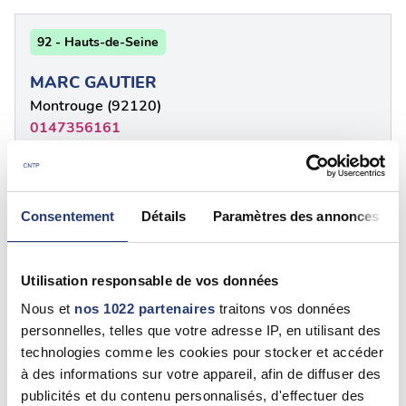
92 - Hauts-de-Seine
MARC GAUTIER
Montrouge (92120)
0147356161
92 - Hauts-de-Seine
Consentement
Détails
Paramètres des annonces
MARC GAUTIER
Montrouge (92120)
Utilisation responsable de vos données
0328216310
Nous et
nos 1022 partenaires
traitons vos données
personnelles, telles que votre adresse IP, en utilisant des
92 - Hauts-de-Seine
technologies comme les cookies pour stocker et accéder
à des informations sur votre appareil, afin de diffuser des
Chantal ROSATI
publicités et du contenu personnalisés, d'effectuer des