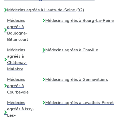
Médecins agréés à Hauts-de-Seine (92)
Médecins
Médecins agréés à
Bourg-La-Reine
agréés à
Boulogne-
Billancourt
Médecins
Médecins agréés à
Chaville
agréés à
Châtenay-
Malabry
Médecins
Médecins agréés à
Gennevilliers
agréés à
Courbevoie
Médecins
Médecins agréés à
Levallois-Perret
agréés à
Issy-
Les-