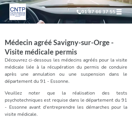
01 87 66 37 55
Test Psychotechnique
suite à suspension
Médecin agréé Savigny-sur-Orge -
Test Psychotechnique
suite à annulation
Visite médicale permis
Découvrez ci-dessous les médecins agréés pour la visite
Test Psychotechnique
suite à invalidation
médicale liée à la récupération du permis de conduire
après une annulation ou une suspension dans le
département du 91 - Essonne.
Test Psychotechnique
professionnel
Veuillez noter que la réalisation des tests
psychotechniques est requise dans le département du 91
- Essonne avant d'entreprendre les démarches pour la
visite médicale.