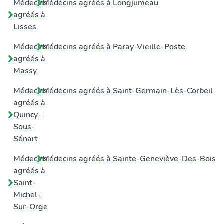
Médecins
Médecins agréés à
Longjumeau
agréés à
Lisses
Médecins
Médecins agréés à
Paray-Vieille-Poste
agréés à
Massy
Médecins
Médecins agréés à
Saint-Germain-Lès-Corbeil
agréés à
Quincy-
Sous-
Sénart
Médecins
Médecins agréés à
Sainte-Geneviève-Des-Bois
agréés à
Saint-
Michel-
Sur-Orge