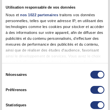
Corbeil-Essonnes (91100)
Utilisation responsable de vos données
<p>01 64 96 59 92 (Uniquement le matin)</p>
Nous et
nos 1022 partenaires
traitons vos données
personnelles, telles que votre adresse IP, en utilisant des
technologies comme les cookies pour stocker et accéder
91 - Essonne
à des informations sur votre appareil, afin de diffuser des
Edith FONTANEL
publicités et du contenu personnalisés, d'effectuer des
Arpajon (91290)
mesures de performance des publicités et du contenu,
01 69 92 58 41
ainsi que de réaliser des études d’audience, favorisant
ainsi le développement de services. Vous avez le choix
quant à l'utilisation de vos données et à leurs finalités.
Vous pouvez modifier ou retirer votre consentement à
91 - {"num":"91","name":"Essonne"}
Sélection
tout moment en consultant la Déclaration relative aux
Nécessaires
du
COURT Jean-François
cookies ou en cliquant sur l'icône de confidentialité.
consentement
Corbeil-Essonnes (91100)
Préférences
Si vous le permettez, nous aimerions également :
0164965992
Collecter des informations sur votre localisation
Voir plus
géographique qui peuvent être précises à plusieurs
Statistiques