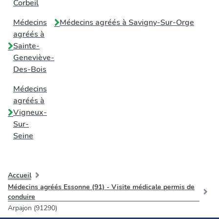
Corbeil
Médecins
Médecins agréés à
Savigny-Sur-Orge
agréés à
Sainte-
Geneviève-
Des-Bois
Médecins
agréés à
Vigneux-
Sur-
Seine
Accueil
Médecins agréés Essonne (91) - Visite médicale permis de
conduire
Arpajon (91290)