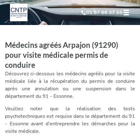
01 87 66 37 55
Test Psychotechnique
suite à suspension
Médecins agréés Arpajon (91290)
Test Psychotechnique
suite à annulation
pour visite médicale permis de
conduire
Test Psychotechnique
suite à invalidation
Découvrez ci-dessous les médecins agréés pour la visite
médicale liée à la récupération du permis de conduire
Test Psychotechnique
professionnel
après une annulation ou une suspension dans le
département du 91 - Essonne.
Veuillez noter que la réalisation des tests
psychotechniques est requise dans le département du 91
- Essonne avant d'entreprendre les démarches pour la
visite médicale.