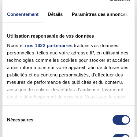
MICHEL LE
Chevannes (91750)
Consentement
Détails
Paramètres des annonces
0477743361
Utilisation responsable de vos données
91 - Essonne
Nous et
nos 1022 partenaires
traitons vos données
personnelles, telles que votre adresse IP, en utilisant des
Michel TONY
technologies comme les cookies pour stocker et accéder
Corbeil-Essonnes (91100)
à des informations sur votre appareil, afin de diffuser des
0164965992
publicités et du contenu personnalisés, d'effectuer des
mesures de performance des publicités et du contenu,
ainsi que de réaliser des études d’audience, favorisant
91 - Essonne
ainsi le développement de services. Vous avez le choix
quant à l'utilisation de vos données et à leurs finalités.
TOUIL Ridha
Vous pouvez modifier ou retirer votre consentement à
Sélection
Corbeil-Essonnes (91100)
tout moment en consultant la Déclaration relative aux
Nécessaires
du
<p>01 64 96 59 92 (Uniquement le matin)</p>
cookies ou en cliquant sur l'icône de confidentialité.
consentement