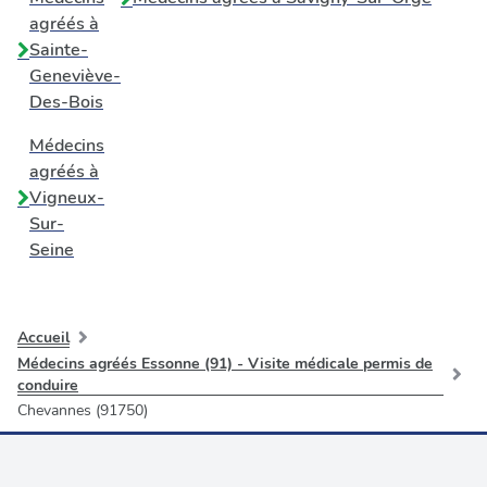
agréés à
Sainte-
Geneviève-
Des-Bois
Médecins
agréés à
Vigneux-
Sur-
Seine
Accueil
Médecins agréés Essonne (91) - Visite médicale permis de
conduire
Chevannes (91750)