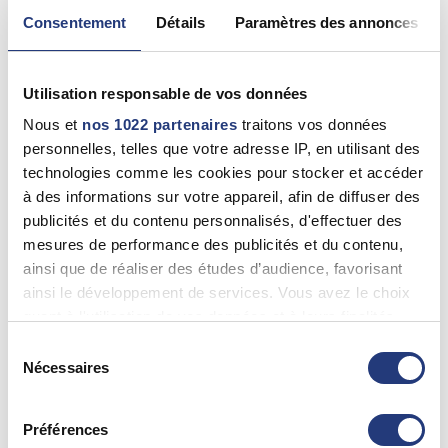
ERIC TOURRET
Consentement
Détails
Paramètres des annonces
Juvisy-Sur-Orge (91260)
0169456419
Utilisation responsable de vos données
Nous et
nos 1022 partenaires
traitons vos données
91 - Essonne
personnelles, telles que votre adresse IP, en utilisant des
technologies comme les cookies pour stocker et accéder
DANIEL HOROVITZ
à des informations sur votre appareil, afin de diffuser des
Savigny-Sur-Orge (91600)
publicités et du contenu personnalisés, d'effectuer des
0169241774
mesures de performance des publicités et du contenu,
ainsi que de réaliser des études d’audience, favorisant
ainsi le développement de services. Vous avez le choix
91 - Essonne
quant à l'utilisation de vos données et à leurs finalités.
Vous pouvez modifier ou retirer votre consentement à
Sélection
PAK Alireza
tout moment en consultant la Déclaration relative aux
Nécessaires
du
Vigneux-Sur-Seine (91270)
cookies ou en cliquant sur l'icône de confidentialité.
consentement
0183536011
Préférences
Si vous le permettez, nous aimerions également :