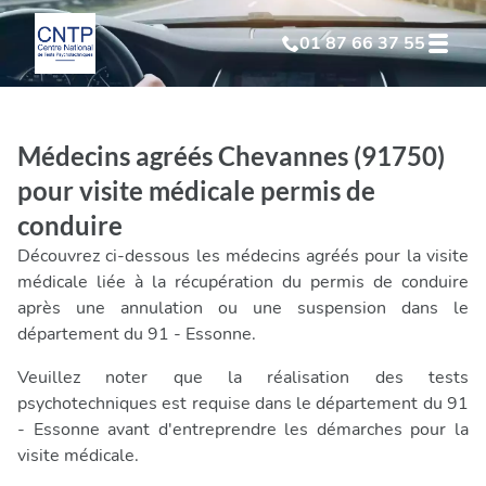
01 87 66 37 55
Test Psychotechnique
suite à suspension
Médecins agréés Chevannes (91750)
Test Psychotechnique
suite à annulation
pour visite médicale permis de
conduire
Test Psychotechnique
suite à invalidation
Découvrez ci-dessous les médecins agréés pour la visite
médicale liée à la récupération du permis de conduire
Test Psychotechnique
professionnel
après une annulation ou une suspension dans le
département du 91 - Essonne.
Veuillez noter que la réalisation des tests
psychotechniques est requise dans le département du 91
- Essonne avant d'entreprendre les démarches pour la
visite médicale.