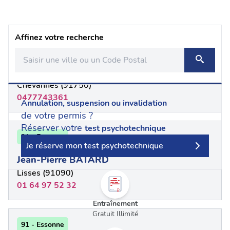
Affinez votre recherche
91 - Essonne
MICHEL LE
Chevannes (91750)
0477743361
Annulation, suspension ou invalidation
de votre permis ?
Réserver votre
test psychotechnique
91 - Essonne
Je réserve mon test psychotechnique
Jean-Pierre BATARD
Lisses (91090)
01 64 97 52 32
Entraînement
Gratuit Illimité
91 - Essonne