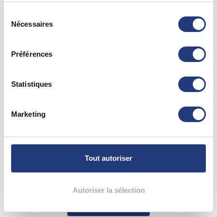
Saint-Dié-Des-Vosges (88100)
Vous pouvez modifier ou retirer votre consentement à
Sélection
03 29 56 83 43
tout moment en consultant la Déclaration relative aux
Nécessaires
du
cookies ou en cliquant sur l'icône de confidentialité.
consentement
88 - Vosges
Préférences
Si vous le permettez, nous aimerions également :
Collecter des informations sur votre localisation
PIERRAT Michaël
géographique qui peuvent être précises à plusieurs
Statistiques
Mirecourt (88500)
mètres près
07 83 88 66 87
Identifier votre appareil en l'analysant activement
Marketing
pour en relever les caractéristiques spécifiques
(empreintes digitales).
88 - {"num":"88","name":"Vosges"}
Pour en savoir plus sur le traitement de vos données
personnelles et définir vos préférences, reportez-vous à
Sylvette CHOPAT
Tout autoriser
la
section « Détails »
. Vous pouvez modifier ou retirer
Saint-Dié-Des-Vosges (88100)
votre consentement à tout moment à partir de la
06 70 59 73 57
déclaration sur les cookies.
Autoriser la sélection
Voir plus
Les cookies nous permettent de personnaliser le contenu