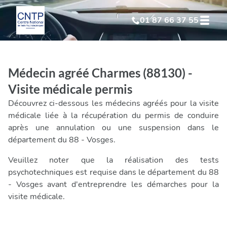
01 87 66 37 55
Test Psychotechnique
suite à suspension
Médecin agréé Charmes (88130) -
Test Psychotechnique
suite à annulation
Visite médicale permis
Découvrez ci-dessous les médecins agréés pour la visite
Test Psychotechnique
suite à invalidation
médicale liée à la récupération du permis de conduire
après une annulation ou une suspension dans le
département du 88 - Vosges.
Test Psychotechnique
professionnel
Veuillez noter que la réalisation des tests
psychotechniques est requise dans le département du 88
- Vosges avant d'entreprendre les démarches pour la
visite médicale.