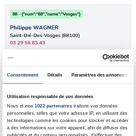
88 - {"num":"88","name":"Vosges"}
Philippe WAGNER
Saint-Dié-Des-Vosges (88100)
03 29 56 83 43
88 - {"num":"88","name":"Vosges"}
Consentement
Détails
Paramètres des annonces
Sylvette CHOPAT
Saint-Dié-Des-Vosges (88100)
06 70 59 73 57
Utilisation responsable de vos données
Nous et
nos 1022 partenaires
traitons vos données
personnelles, telles que votre adresse IP, en utilisant des
88 - {"num":"88","name":"Vosges"}
technologies comme les cookies pour stocker et accéder
à des informations sur votre appareil, afin de diffuser des
Sylvette CHOPAT
publicités et du contenu personnalisés, d'effectuer des