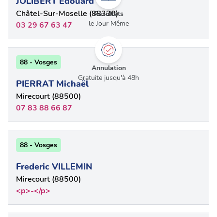
JOLIBERT Edouard
Châtel-Sur-Moselle (88330)
Résultats
le Jour Même
03 29 67 63 47
88 - Vosges
Annulation
Gratuite jusqu'à 48h
PIERRAT Michaël
Mirecourt (88500)
07 83 88 66 87
88 - Vosges
Frederic VILLEMIN
Mirecourt (88500)
<p>-</p>