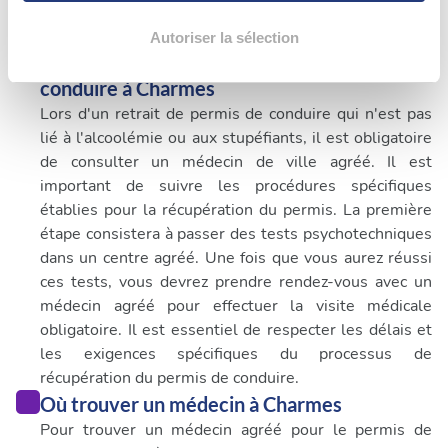
votre consentement à tout moment à partir de la
déclaration sur les cookies.
Autoriser la sélection
Quand consulter un médecin pour permis de
Les cookies nous permettent de personnaliser le contenu
conduire à Charmes
et les annonces, d'offrir des fonctionnalités relatives aux
Lors d'un retrait de permis de conduire qui n'est pas
médias sociaux et d'analyser notre trafic. Nous
lié à l'alcoolémie ou aux stupéfiants, il est obligatoire
partageons également des informations sur l'utilisation de
de consulter un médecin de ville agréé. Il est
notre site avec nos partenaires de médias sociaux, de
important de suivre les procédures spécifiques
publicité et d'analyse, qui peuvent combiner celles-ci
établies pour la récupération du permis. La première
avec d'autres informations que vous leur avez fournies
étape consistera à passer des tests psychotechniques
ou qu'ils ont collectées lors de votre utilisation de leurs
dans un centre agréé. Une fois que vous aurez réussi
services.
ces tests, vous devrez prendre rendez-vous avec un
médecin agréé pour effectuer la visite médicale
obligatoire. Il est essentiel de respecter les délais et
les exigences spécifiques du processus de
récupération du permis de conduire.
Où trouver un médecin à Charmes
Pour trouver un médecin agréé pour le permis de