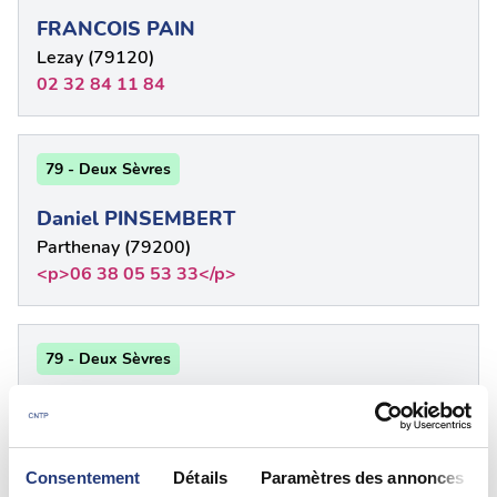
FRANCOIS PAIN
Lezay (79120)
02 32 84 11 84
79 - Deux Sèvres
Daniel PINSEMBERT
Parthenay (79200)
<p>06 38 05 53 33</p>
79 - Deux Sèvres
Olivier RAGOT
Parthenay (79200)
05 49 94 34 44
Consentement
Détails
Paramètres des annonces