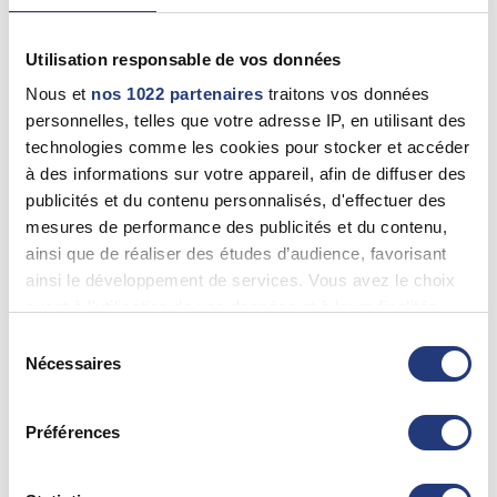
79 - Deux-Sèvres
Utilisation responsable de vos données
Nous et
nos 1022 partenaires
traitons vos données
STEPHANE DELABROYE
personnelles, telles que votre adresse IP, en utilisant des
Moncoutant-Sur-Sèvre (79320)
technologies comme les cookies pour stocker et accéder
0549808996
à des informations sur votre appareil, afin de diffuser des
publicités et du contenu personnalisés, d'effectuer des
mesures de performance des publicités et du contenu,
79 - Deux Sèvres
ainsi que de réaliser des études d’audience, favorisant
ainsi le développement de services. Vous avez le choix
Michel GABIROT
quant à l'utilisation de vos données et à leurs finalités.
CHICHÉ (79350)
Vous pouvez modifier ou retirer votre consentement à
Sélection
0549724057
tout moment en consultant la Déclaration relative aux
Nécessaires
du
cookies ou en cliquant sur l'icône de confidentialité.
consentement
79 - Deux Sèvres
Préférences
Si vous le permettez, nous aimerions également :
Collecter des informations sur votre localisation
Michel DOMINAULT