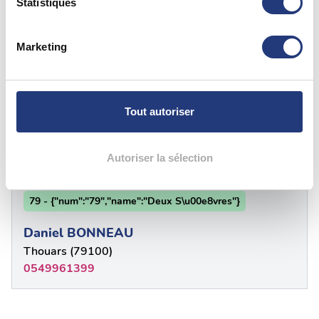
géographique qui peuvent être précises à plusieurs
Statistiques
Faye-L'Abbesse (79350)
mètres près
0549724562
Identifier votre appareil en l'analysant activement
Marketing
pour en relever les caractéristiques spécifiques
(empreintes digitales).
79 - Deux-Sèvres
Pour en savoir plus sur le traitement de vos données
personnelles et définir vos préférences, reportez-vous à
BERNARD CHATEL
Tout autoriser
la
section « Détails »
. Vous pouvez modifier ou retirer
Nueil-Les-Aubiers (79250)
votre consentement à tout moment à partir de la
0549655437
déclaration sur les cookies.
Autoriser la sélection
Les cookies nous permettent de personnaliser le contenu
79 - {"num":"79","name":"Deux S\u00e8vres"}
et les annonces, d'offrir des fonctionnalités relatives aux
médias sociaux et d'analyser notre trafic. Nous
Daniel BONNEAU
partageons également des informations sur l'utilisation de
Thouars (79100)
notre site avec nos partenaires de médias sociaux, de
0549961399
publicité et d'analyse, qui peuvent combiner celles-ci
avec d'autres informations que vous leur avez fournies
ou qu'ils ont collectées lors de votre utilisation de leurs