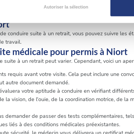
aitement de vos données personnelles et définir vos préférences
t essentiel de respecter les délais et les exigences spé
Autoriser la sélection
er ou retirer votre consentement à tout moment à partir de la dé
ort
e personnaliser le contenu et les annonces, d'offrir des fonctio
 conduire suite à un retrait, vous pouvez suivre les éta
rafic. Nous partageons également des informations sur l'utilisati
e travail.
, de publicité et d'analyse, qui peuvent combiner celles-ci avec
te médicale pour permis à Niort
ils ont collectées lors de votre utilisation de leurs services.
 suite à un retrait peut varier. Cependant, voici un ap
 requis avant votre visite. Cela peut inclure une convoca
tout autre document demandé.
 évaluera votre aptitude à conduire en vérifiant différen
la vision, de l'ouïe, de la coordination motrice, de la 
us demander de passer des tests complémentaires, tels
s liés à des conditions médicales préexistantes.
oute sécurité, le médecin vous délivrera un certificat m