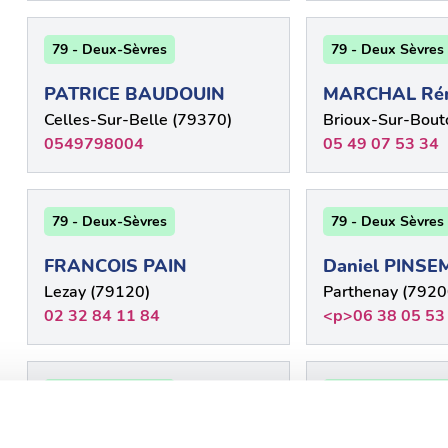
79 - Deux-Sèvres
79 - Deux Sèvres
PATRICE BAUDOUIN
MARCHAL Ré
Celles-Sur-Belle (79370)
Brioux-Sur-Bout
0549798004
05 49 07 53 34
79 - Deux-Sèvres
79 - Deux Sèvres
FRANCOIS PAIN
Daniel PINS
Lezay (79120)
Parthenay (7920
02 32 84 11 84
<p>06 38 05 53
79 - Deux-Sèvres
79 - Deux Sèvres
STEPHANE DELABROYE
Michel GABIR