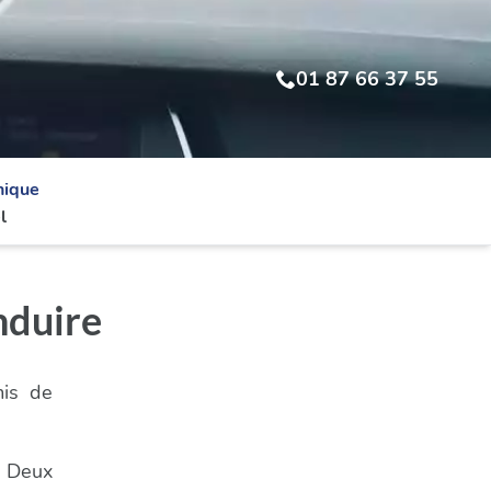
01 87 66 37 55
nique
l
nduire
mis de
- Deux