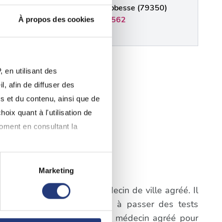
Faye-L'Abbesse (79350)
0549724562
À propos des cookies
,"name":"Deux
 en utilisant des
, afin de diffuser des
s et du contenu, ainsi que de
EAU
oix quant à l'utilisation de
moment en consultant la
Marketing
à plusieurs mètres près
igatoire de consulter un médecin de ville agréé. Il
pécifiques (empreintes
a première étape consistera à passer des tests
prendre rendez-vous avec un médecin agréé pour