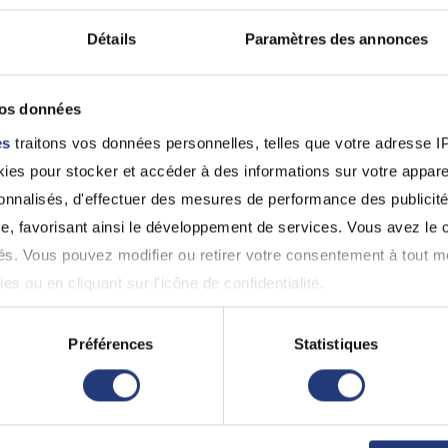
Moncoutant-Sur-Sèvre
CHICHÉ (79350)
(79320)
0549724057
Détails
Paramètres des annonces
0549808996
vos données
79 - Deux-Sèvres
79 - {"num":"79"
es
traitons vos données personnelles, telles que votre adresse IP,
S\u00e8vres"}
es pour stocker et accéder à des informations sur votre appareil
BERNARD CHATEL
sonnalisés, d'effectuer des mesures de performance des publicité
Daniel BONN
Nueil-Les-Aubiers (79250)
e, favorisant ainsi le développement de services. Vous avez le ch
Thouars (79100)
0549655437
0549961399
ités. Vous pouvez modifier ou retirer votre consentement à tout 
es ou en cliquant sur l'icône de confidentialité.
imerions également :
 pour permis de conduire à Niort
Préférences
Statistiques
ns sur votre localisation géographique qui peuvent être précises 
st pas lié à l'alcoolémie ou aux stupéfiants, il est obl
 en l'analysant activement pour en relever les caractéristiques s
cifiques établies pour la récupération du permis. L
 fois que vous aurez réussi ces tests, vous devrez 