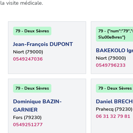
a visite médicale.
79 - Deux Sèvres
79 - {"num":"79"
S\u00e8vres"}
Jean-François DUPONT
BAKEKOLO Ig
Niort (79000)
Niort (79000)
0549247036
0549796233
79 - Deux Sèvres
79 - Deux Sèvres
Dominique BAZIN-
Daniel BRECH
Prahecq (79230)
GARNIER
06 31 32 79 81
Fors (79230)
0549251277