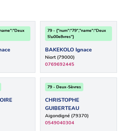
,"name":"Deux
79 - {"num":"79","name":"Deux
S\u00e8vres"}
nace
BAKEKOLO Ignace
Niort (79000)
0769692445
79 - Deux-Sèvres
OIRE
CHRISTOPHE
GUIBERTEAU
Aigondigné (79370)
0549040304