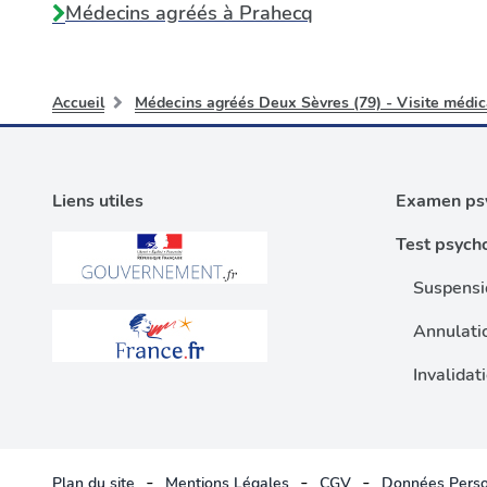
Médecins agréés à
Prahecq
Accueil
Médecins agréés Deux Sèvres (79) - Visite médic
Liens utiles
Examen psy
Test psych
Suspensi
Annulati
Invalidat
-
-
-
Plan du site
Mentions Légales
CGV
Données Perso