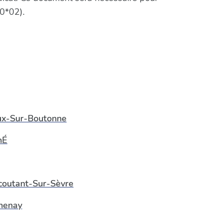
0*02).
ux-Sur-Boutonne
hÉ
outant-Sur-Sèvre
henay