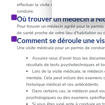
Pour en savoir plus sur le tr
effectuer la visite médicale obligatoire. Il es
Détails »
. Vous pouvez modifi
conduire.
Où trouver un médecin à Ni
Les cookies nous permettent d
Pour trouver un médecin agréé pour le permis de
sociaux et d'analyser notre t
de santé proche de votre lieu d'habitation ou d
partenaires de médias sociaux
Comment se déroule une visi
vous leur avez fournies ou qu'
Une visite médicale pour un permis de conduire
Assurez-vous d'avoir tous les documents
résultats de tests psychotechniques et 
Lors de la visite médicale, le médecin
mentale. Cela peut inclure des examens de 
historique médical et vos antécédents.
Dans certains cas, le médecin peut vo
psychologiques ou des examens spécifique
Si vous êtes jugé apte à conduire en t