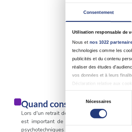
Consentement
Utilisation responsable de 
Nous et
nos 1022 partenair
technologies comme les cooki
publicités et du contenu per
réaliser des études d’audienc
vos données et à leurs final
Déclaration relative aux cooki
Sélection
Si vous le permettez, nous a
Quand consulter un médecin
Nécessaires
du
Collecter des informatio
consentement
Lors d'un retrait de permis de conduire qui n'e
Identifier votre appareil
est important de suivre les procédures spé
digitales).
psychotechniques dans un centre agréé. Une