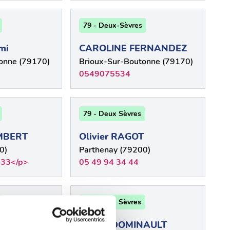
79 - Deux-Sèvres
mi
CAROLINE FERNANDEZ
onne (79170)
Brioux-Sur-Boutonne (79170)
0549075534
79 - Deux Sèvres
EMBERT
Olivier RAGOT
0)
Parthenay (79200)
 33</p>
05 49 94 34 44
79 - Deux Sèvres
OT
Michel DOMINAULT