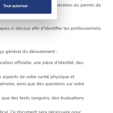
, reportez-vous à la
section «
cifiques du processus de récupération du permis de
Tout autoriser
claration sur les cookies.
nnalités relatives aux médias
pes ci-dessus afin d'identifier les professionnels
on de notre site avec nos
 d'autres informations que
erçu général du déroulement :
tion officielle, une pièce d'identité, des
ts aspects de votre santé physique et
mémoire, ainsi que des questions sur votre
 que des tests sanguins, des évaluations
édical. Ce document sera nécessaire pour