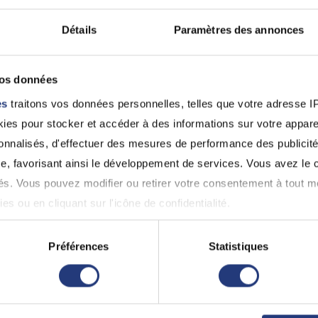
PATRICE BAUDOUIN
Dominique BA
Celles-Sur-Belle (79370)
GARNIER
Détails
Paramètres des annonces
0549798004
Fors (79230)
0549251277
vos données
es
traitons vos données personnelles, telles que votre adresse IP,
79 - Deux Sèvres
79 - Deux-Sèvres
es pour stocker et accéder à des informations sur votre appareil
sonnalisés, d'effectuer des mesures de performance des publicité
MARCHAL Rémi
CAROLINE F
e, favorisant ainsi le développement de services. Vous avez le ch
Brioux-Sur-Boutonne (79170)
Brioux-Sur-Bout
ités. Vous pouvez modifier ou retirer votre consentement à tout 
05 49 07 53 34
0549075534
es ou en cliquant sur l'icône de confidentialité.
imerions également :
Préférences
Statistiques
 pour permis de conduire à Chich
ns sur votre localisation géographique qui peuvent être précises 
st pas lié à l'alcoolémie ou aux stupéfiants, il est obl
 en l'analysant activement pour en relever les caractéristiques s
cifiques établies pour la récupération du permis. L
 fois que vous aurez réussi ces tests, vous devrez 