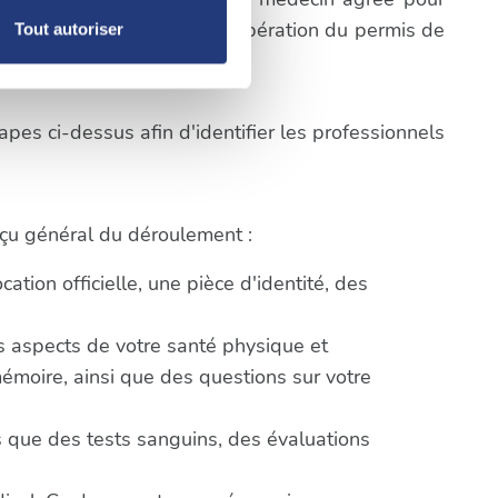
, reportez-vous à la
section «
cifiques du processus de récupération du permis de
Tout autoriser
claration sur les cookies.
nnalités relatives aux médias
pes ci-dessus afin d'identifier les professionnels
on de notre site avec nos
 d'autres informations que
erçu général du déroulement :
tion officielle, une pièce d'identité, des
ts aspects de votre santé physique et
mémoire, ainsi que des questions sur votre
 que des tests sanguins, des évaluations