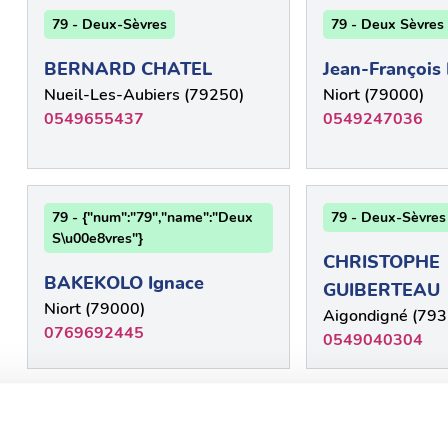
79 - Deux-Sèvres
79 - Deux Sèvres
BERNARD CHATEL
Jean-Françoi
Nueil-Les-Aubiers (79250)
Niort (79000)
0549655437
0549247036
79 - {"num":"79","name":"Deux
79 - Deux-Sèvres
S\u00e8vres"}
CHRISTOPHE
BAKEKOLO Ignace
GUIBERTEAU
Niort (79000)
Aigondigné (793
0769692445
0549040304
79 - Deux-Sèvres
79 - Deux Sèvres