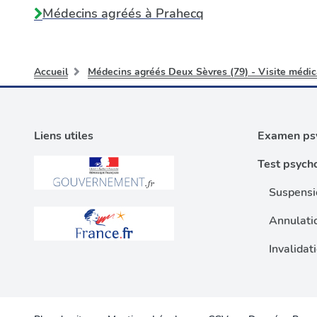
Médecins agréés à
Prahecq
Accueil
Médecins agréés Deux Sèvres (79) - Visite médic
Liens utiles
Examen psy
Test psych
Suspensi
Annulati
Invalidat