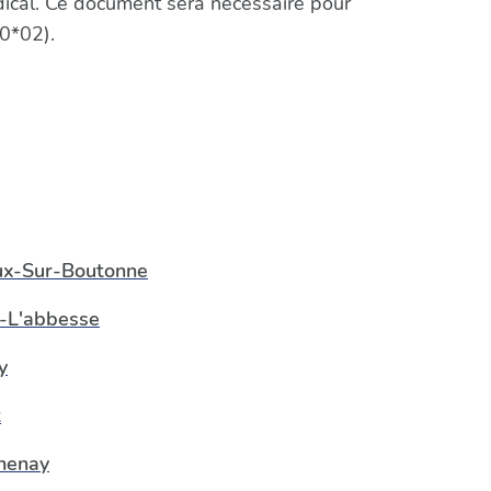
édical. Ce document sera nécessaire pour
0*02).
ux-Sur-Boutonne
-L'abbesse
y
t
henay