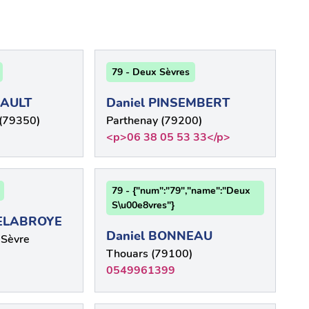
79 - Deux Sèvres
NAULT
Daniel PINSEMBERT
(79350)
Parthenay (79200)
<p>06 38 05 53 33</p>
79 - {"num":"79","name":"Deux
S\u00e8vres"}
ELABROYE
Daniel BONNEAU
-Sèvre
Thouars (79100)
0549961399