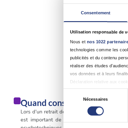
Consentement
Utilisation responsable de 
Nous et
nos 1022 partenair
technologies comme les cooki
publicités et du contenu per
réaliser des études d’audienc
vos données et à leurs final
Déclaration relative aux cooki
Sélection
Si vous le permettez, nous a
Nécessaires
Quand consulter un médecin
du
Collecter des informatio
consentement
Lors d'un retrait de permis de conduire qui n'e
Identifier votre appareil
est important de suivre les procédures spé
digitales).
psychotechniques dans un centre agréé. Une