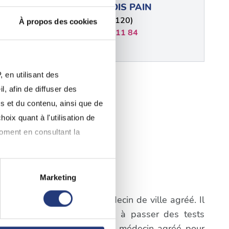
ZIN-
FRANCOIS PAIN
Lezay (79120)
À propos des cookies
02 32 84 11 84
 en utilisant des
, afin de diffuser des
s et du contenu, ainsi que de
ERNANDEZ
oix quant à l'utilisation de
onne (79170)
moment en consultant la
Marketing
é
à plusieurs mètres près
igatoire de consulter un médecin de ville agréé. Il
pécifiques (empreintes
a première étape consistera à passer des tests
prendre rendez-vous avec un médecin agréé pour