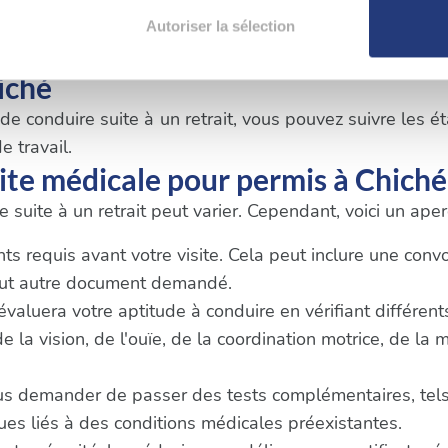
aitement de vos données personnelles et définir vos préférences
t essentiel de respecter les délais et les exigences spé
Autoriser la sélection
er ou retirer votre consentement à tout moment à partir de la dé
iché
e personnaliser le contenu et les annonces, d'offrir des fonctio
 conduire suite à un retrait, vous pouvez suivre les éta
rafic. Nous partageons également des informations sur l'utilisati
e travail.
, de publicité et d'analyse, qui peuvent combiner celles-ci avec
ite médicale pour permis à Chiché
ils ont collectées lors de votre utilisation de leurs services.
 suite à un retrait peut varier. Cependant, voici un ap
 requis avant votre visite. Cela peut inclure une convoca
tout autre document demandé.
 évaluera votre aptitude à conduire en vérifiant différen
la vision, de l'ouïe, de la coordination motrice, de la 
us demander de passer des tests complémentaires, tels
s liés à des conditions médicales préexistantes.