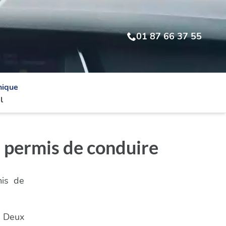
01 87 66 37 55
nique
l
 permis de conduire
mis de
- Deux