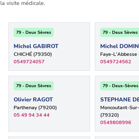
a visite médicale.
79 - Deux Sèvres
79 - Deux Sèvres
Michel GABIROT
Michel DOMI
CHICHÉ (79350)
Faye-L'Abbesse 
0549724057
0549724562
79 - Deux Sèvres
79 - Deux-Sèvres
Olivier RAGOT
STEPHANE D
Parthenay (79200)
Moncoutant-Sur
05 49 94 34 44
(79320)
0549808996