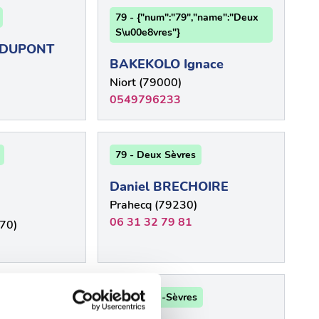
79 - {"num":"79","name":"Deux
S\u00e8vres"}
s DUPONT
BAKEKOLO Ignace
Niort (79000)
0549796233
79 - Deux Sèvres
Daniel BRECHOIRE
Prahecq (79230)
06 31 32 79 81
70)
79 - Deux-Sèvres