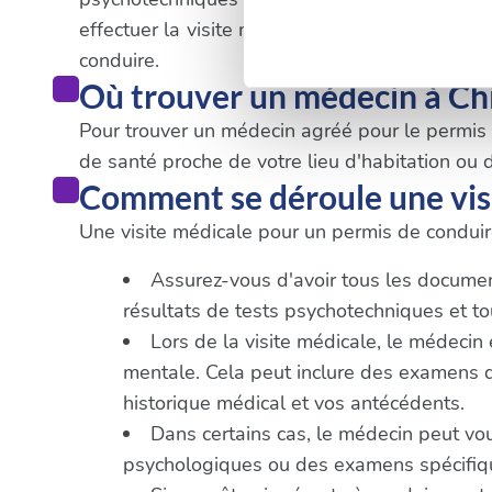
Pour en savoir plus sur le tr
effectuer la visite médicale obligatoire. Il es
Détails »
. Vous pouvez modifi
conduire.
Où trouver un médecin à Ch
Les cookies nous permettent d
Pour trouver un médecin agréé pour le permis de
sociaux et d'analyser notre t
de santé proche de votre lieu d'habitation ou d
partenaires de médias sociaux
Comment se déroule une vis
vous leur avez fournies ou qu'
Une visite médicale pour un permis de conduire
Assurez-vous d'avoir tous les documents
résultats de tests psychotechniques et 
Lors de la visite médicale, le médecin
mentale. Cela peut inclure des examens de 
historique médical et vos antécédents.
Dans certains cas, le médecin peut vo
psychologiques ou des examens spécifique