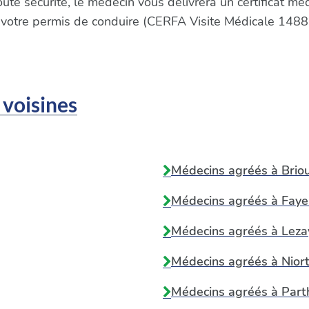
oute sécurité, le médecin vous délivrera un certificat m
 votre permis de conduire (CERFA Visite Médicale 1488
 voisines
Médecins agréés à
Brio
Médecins agréés à
Faye
Médecins agréés à
Leza
Médecins agréés à
Nior
Médecins agréés à
Part