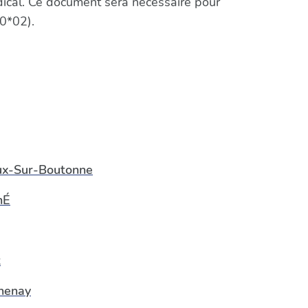
édical. Ce document sera nécessaire pour
0*02).
ux-Sur-Boutonne
hÉ
t
henay