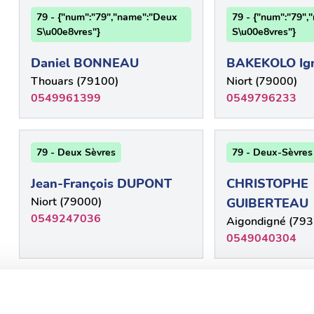
79 - {"num":"79","name":"Deux
79 - {"num":"79"
S\u00e8vres"}
S\u00e8vres"}
Daniel BONNEAU
BAKEKOLO Ig
Thouars (79100)
Niort (79000)
0549961399
0549796233
79 - Deux Sèvres
79 - Deux-Sèvres
Jean-François DUPONT
CHRISTOPHE
Niort (79000)
GUIBERTEAU
0549247036
Aigondigné (793
0549040304
79 - Deux Sèvres
79 - Deux-Sèvres