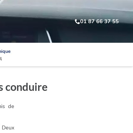
01 87 66 37 55
nique
l
s conduire
mis de
- Deux