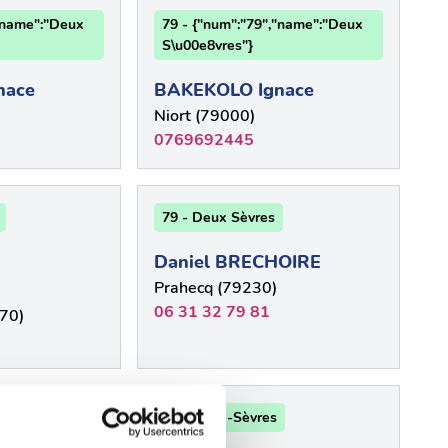
,"name":"Deux
79 - {"num":"79","name":"Deux
S\u00e8vres"}
nace
BAKEKOLO Ignace
Niort (79000)
0769692445
79 - Deux Sèvres
Daniel BRECHOIRE
Prahecq (79230)
06 31 32 79 81
70)
79 - Deux-Sèvres