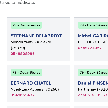
a visite médicale.
79 - Deux-Sèvres
79 - Deux Sèvres
STEPHANE DELABROYE
Michel GABIR
Moncoutant-Sur-Sèvre
CHICHÉ (79350)
(79320)
0549724057
0549808996
79 - Deux-Sèvres
79 - Deux Sèvres
BERNARD CHATEL
Daniel PINS
Nueil-Les-Aubiers (79250)
Parthenay (7920
0549655437
<p>06 38 05 53