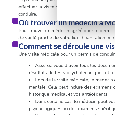
Pour en savoir plus sur le tr
effectuer la visite médicale obligatoire. Il es
Détails »
. Vous pouvez modifi
conduire.
Où trouver un médecin à M
Les cookies nous permettent d
Pour trouver un médecin agréé pour le permis de
sociaux et d'analyser notre t
de santé proche de votre lieu d'habitation ou d
partenaires de médias sociaux
Comment se déroule une vis
vous leur avez fournies ou qu'
Une visite médicale pour un permis de conduire
Assurez-vous d'avoir tous les documents
résultats de tests psychotechniques et 
Lors de la visite médicale, le médecin
mentale. Cela peut inclure des examens de 
historique médical et vos antécédents.
Dans certains cas, le médecin peut vo
psychologiques ou des examens spécifique