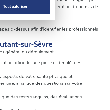
, reportez-vous à la
section «
cifiques du processus de récupération du permis de
Tout autoriser
claration sur les cookies.
nnalités relatives aux médias
pes ci-dessus afin d'identifier les professionnels
on de notre site avec nos
 d'autres informations que
outant-sur-Sèvre
erçu général du déroulement :
tion officielle, une pièce d'identité, des
ts aspects de votre santé physique et
mémoire, ainsi que des questions sur votre
 que des tests sanguins, des évaluations