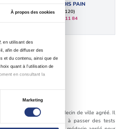
DOUIN
FRANCOIS PAIN
e (79370)
Lezay (79120)
À propos des cookies
02 32 84 11 84
 en utilisant des
, afin de diffuser des
s et du contenu, ainsi que de
ERNANDEZ
oix quant à l'utilisation de
onne (79170)
moment en consultant la
Marketing
outant-sur-Sèvre
à plusieurs mètres près
igatoire de consulter un médecin de ville agréé. Il
pécifiques (empreintes
a première étape consistera à passer des tests
prendre rendez-vous avec un médecin agréé pour