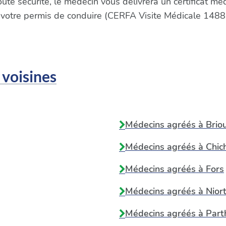
oute sécurité, le médecin vous délivrera un certificat m
 votre permis de conduire (CERFA Visite Médicale 1488
 voisines
Médecins agréés à
Brio
Médecins agréés à
Chic
Médecins agréés à
Fors
Médecins agréés à
Nior
Médecins agréés à
Part