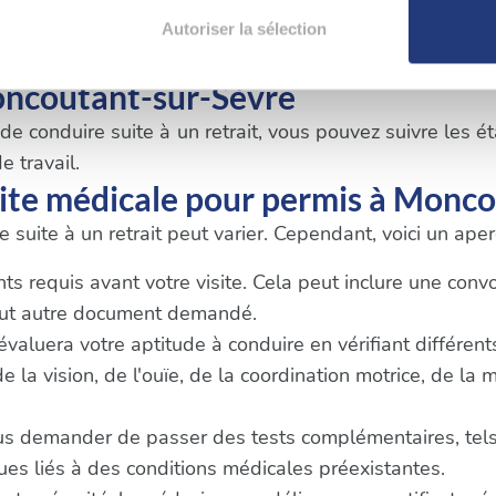
aitement de vos données personnelles et définir vos préférences
t essentiel de respecter les délais et les exigences spé
Autoriser la sélection
er ou retirer votre consentement à tout moment à partir de la dé
oncoutant-sur-Sèvre
e personnaliser le contenu et les annonces, d'offrir des fonctio
 conduire suite à un retrait, vous pouvez suivre les éta
rafic. Nous partageons également des informations sur l'utilisati
e travail.
, de publicité et d'analyse, qui peuvent combiner celles-ci avec
ite médicale pour permis à Monc
ils ont collectées lors de votre utilisation de leurs services.
 suite à un retrait peut varier. Cependant, voici un ap
 requis avant votre visite. Cela peut inclure une convoca
tout autre document demandé.
 évaluera votre aptitude à conduire en vérifiant différen
la vision, de l'ouïe, de la coordination motrice, de la 
us demander de passer des tests complémentaires, tels
s liés à des conditions médicales préexistantes.