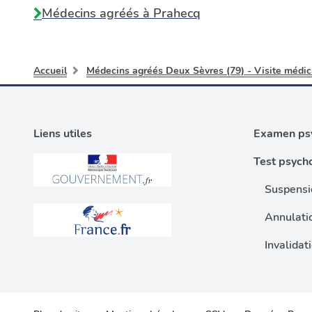
Médecins agréés à
Prahecq
Accueil
Médecins agréés Deux Sèvres (79) - Visite médic
Liens utiles
Examen psy
Test psych
Suspensi
Annulati
Invalidat