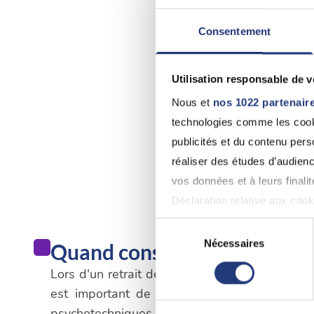
Consentement
Utilisation responsable de 
Nous et
nos 1022 partenair
technologies comme les cooki
publicités et du contenu per
réaliser des études d’audienc
vos données et à leurs final
Déclaration relative aux cooki
Sélection
Si vous le permettez, nous a
Nécessaires
Quand consulter un médecin
du
Collecter des informatio
consentement
Lors d'un retrait de permis de conduire qui n'e
Identifier votre appareil
est important de suivre les procédures spé
digitales).
psychotechniques dans un centre agréé. Une