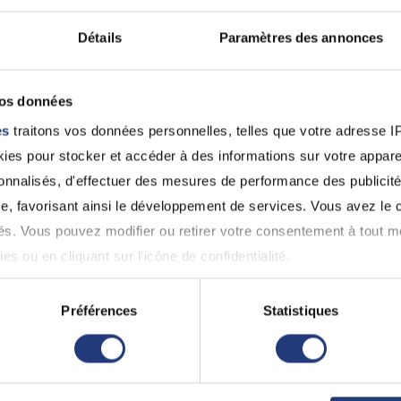
Dominique BAZIN-
PATRICE BAU
Celles-Sur-Bell
GARNIER
Détails
Paramètres des annonces
0549798004
Fors (79230)
0549251277
vos données
es
traitons vos données personnelles, telles que votre adresse IP,
79 - Deux Sèvres
79 - Deux-Sèvres
es pour stocker et accéder à des informations sur votre appareil
sonnalisés, d'effectuer des mesures de performance des publicité
MARCHAL Rémi
CAROLINE F
e, favorisant ainsi le développement de services. Vous avez le ch
Brioux-Sur-Boutonne (79170)
Brioux-Sur-Bout
ités. Vous pouvez modifier ou retirer votre consentement à tout 
05 49 07 53 34
0549075534
es ou en cliquant sur l'icône de confidentialité.
imerions également :
Préférences
Statistiques
 pour permis de conduire à Monc
ns sur votre localisation géographique qui peuvent être précises 
st pas lié à l'alcoolémie ou aux stupéfiants, il est obl
 en l'analysant activement pour en relever les caractéristiques s
cifiques établies pour la récupération du permis. L
 fois que vous aurez réussi ces tests, vous devrez 