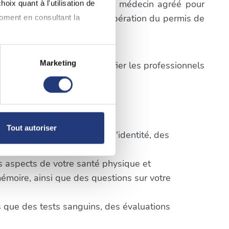
prendre rendez-vous avec un médecin agréé pour
oix quant à l'utilisation de
cifiques du processus de récupération du permis de
moment en consultant la
Marketing
pes ci-dessus afin d'identifier les professionnels
à plusieurs mètres près
pécifiques (empreintes
eim
erçu général du déroulement :
, reportez-vous à la
section «
Tout autoriser
tion officielle, une pièce d'identité, des
claration sur les cookies.
ts aspects de votre santé physique et
nnalités relatives aux médias
mémoire, ainsi que des questions sur votre
on de notre site avec nos
 d'autres informations que
 que des tests sanguins, des évaluations