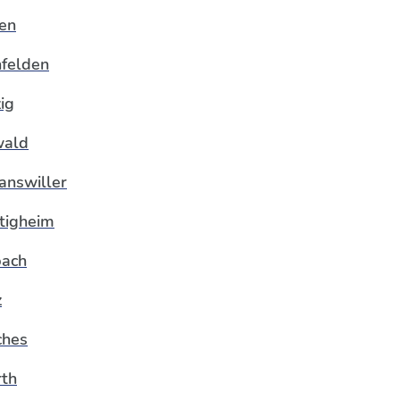
en
felden
ig
wald
nswiller
ltigheim
ach
z
ches
th