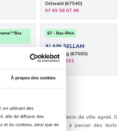
Ostwald (67540)
07 65 58 07 46
"name":"Bas
67 - Bas-Rhin
ALAIN SELLAM
Strasbourg (67000)
)
0388756151
À propos des cookies
plus
heim
 en utilisant des
igatoire de consulter un médecin de ville agréé. Il
, afin de diffuser des
a première étape consistera à passer des tests
s et du contenu, ainsi que de