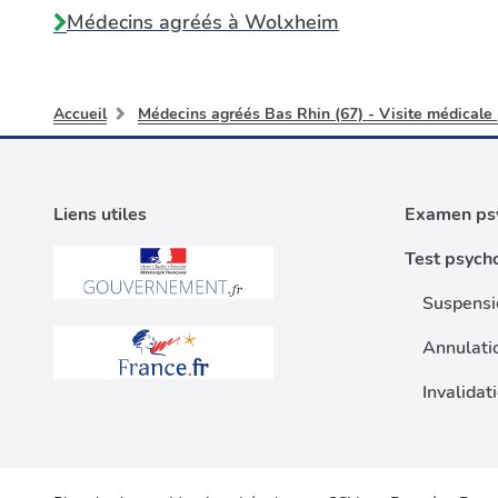
Médecins agréés à
Wolxheim
Accueil
Médecins agréés Bas Rhin (67) - Visite médicale
Liens utiles
Examen psy
Test psych
Suspensi
Annulati
Invalidat