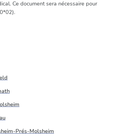
édical. Ce document sera nécessaire pour
0*02).
eld
math
olsheim
au
sheim-Prés-Molsheim