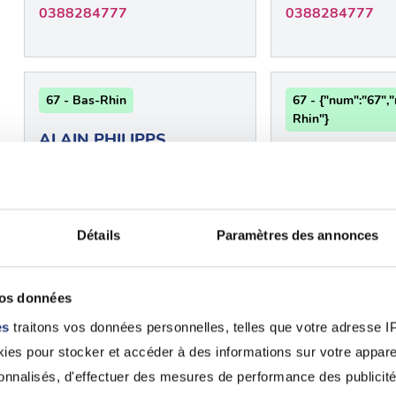
0388284777
0388284777
67 - Bas-Rhin
67 - {"num":"67",
Rhin"}
ALAIN PHILIPPS
Benjamin OTT
Strasbourg (67200)
Wisches (67130
0388296700
0388974270
Détails
Paramètres des annonces
Voir 
vos données
 pour permis de conduire à Mols
es
traitons vos données personnelles, telles que votre adresse IP,
st pas lié à l'alcoolémie ou aux stupéfiants, il est obl
es pour stocker et accéder à des informations sur votre appareil
cifiques établies pour la récupération du permis. L
sonnalisés, d'effectuer des mesures de performance des publicité