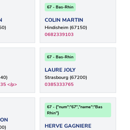
67 - Bas-Rhin
N
COLIN MARTIN
50)
Hindisheim (67150)
0682339103
67 - Bas-Rhin
LAURE JOLY
640)
Strasbourg (67200)
 35 </p>
0385333765
67 - {"num":"67","name":"Bas
Rhin"}
CON
HERVE GAGNIERE
00)