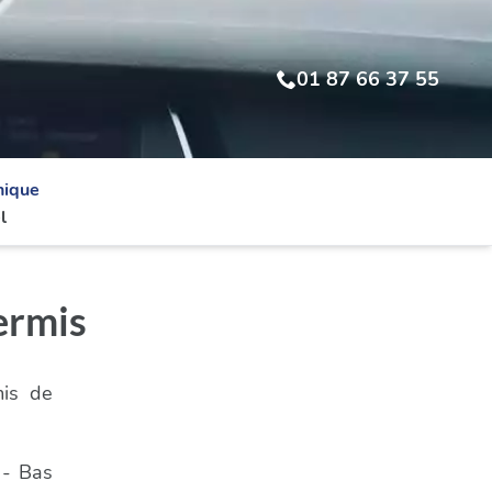
01 87 66 37 55
nique
l
ermis
mis de
 - Bas