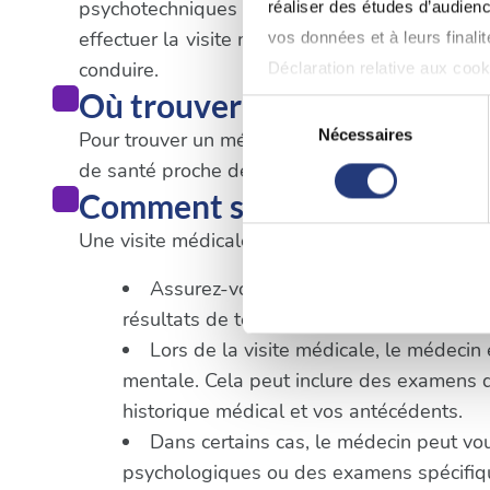
psychotechniques dans un centre agréé. Une
réaliser des études d’audienc
effectuer la visite médicale obligatoire. Il es
vos données et à leurs final
conduire.
Déclaration relative aux cooki
Où trouver un médecin à M
Sélection
Si vous le permettez, nous a
Nécessaires
Pour trouver un médecin agréé pour le permis de
du
Collecter des informatio
de santé proche de votre lieu d'habitation ou d
consentement
Identifier votre appareil
Comment se déroule une vis
digitales).
Une visite médicale pour un permis de conduire
Pour en savoir plus sur le tr
Assurez-vous d'avoir tous les documents
Détails »
. Vous pouvez modifi
résultats de tests psychotechniques et 
Lors de la visite médicale, le médecin
Les cookies nous permettent d
mentale. Cela peut inclure des examens de 
sociaux et d'analyser notre t
historique médical et vos antécédents.
partenaires de médias sociaux
Dans certains cas, le médecin peut vo
vous leur avez fournies ou qu'
psychologiques ou des examens spécifique