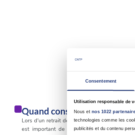
Consentement
Utilisation responsable de 
Quand consulter un médecin
Nous et
nos 1022 partenair
Lors d'un retrait de permis de conduire qui n'e
technologies comme les cooki
est important de suivre les procédures spé
publicités et du contenu per