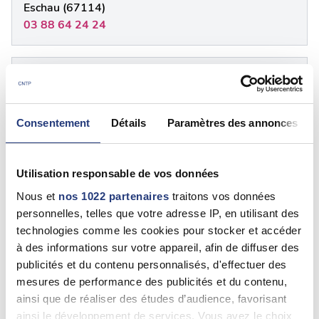
Eschau (67114)
03 88 64 24 24
67 - {"num":"67","name":"Bas Rhin"}
Fabien ROUGERIE
Consentement
Détails
Paramètres des annonces
Hatten (67690)
0388800073
Utilisation responsable de vos données
Nous et
nos 1022 partenaires
traitons vos données
67 - Bas-Rhin
personnelles, telles que votre adresse IP, en utilisant des
technologies comme les cookies pour stocker et accéder
FABRICE WINTZ
à des informations sur votre appareil, afin de diffuser des
Saverne (67700)
publicités et du contenu personnalisés, d'effectuer des
0388710126
mesures de performance des publicités et du contenu,
ainsi que de réaliser des études d’audience, favorisant
Voir plus
ainsi le développement de services. Vous avez le choix