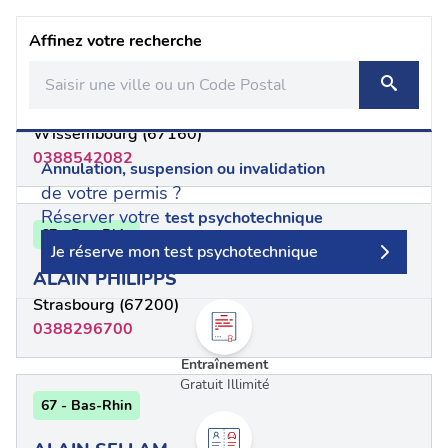
Affinez votre recherche
67 - {"num":"67","name":"Bas Rhin"}
Alain LEIBEL
Wissembourg (67160)
0388542082
Annulation, suspension ou invalidation
de votre permis ?
Réserver votre
test psychotechnique
67 - Bas-Rhin
Je réserve mon test psychotechnique
ALAIN PHILIPPS
Strasbourg (67200)
0388296700
Entraînement
Gratuit Illimité
67 - Bas-Rhin