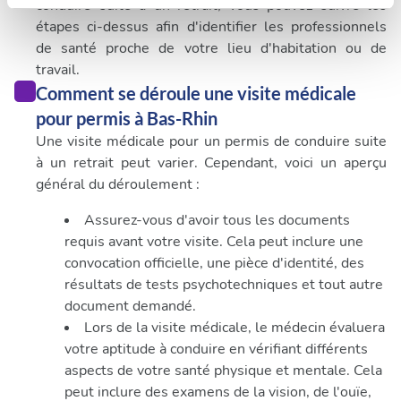
conduire suite à un retrait, vous pouvez suivre les
Les cookies nous permettent de personnaliser le contenu
étapes ci-dessus afin d'identifier les professionnels
et les annonces, d'offrir des fonctionnalités relatives aux
de santé proche de votre lieu d'habitation ou de
médias sociaux et d'analyser notre trafic. Nous
travail.
partageons également des informations sur l'utilisation de
Comment se déroule une visite médicale
notre site avec nos partenaires de médias sociaux, de
pour permis à Bas-Rhin
publicité et d'analyse, qui peuvent combiner celles-ci
avec d'autres informations que vous leur avez fournies
Une visite médicale pour un permis de conduire suite
ou qu'ils ont collectées lors de votre utilisation de leurs
à un retrait peut varier. Cependant, voici un aperçu
services.
général du déroulement :
Assurez-vous d'avoir tous les documents
requis avant votre visite. Cela peut inclure une
convocation officielle, une pièce d'identité, des
résultats de tests psychotechniques et tout autre
document demandé.
Lors de la visite médicale, le médecin évaluera
votre aptitude à conduire en vérifiant différents
aspects de votre santé physique et mentale. Cela
peut inclure des examens de la vision, de l'ouïe,