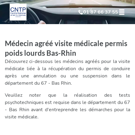
01 87 66 37 55
Test Psychotechnique
suite à suspension
Médecin agréé visite médicale permis
Test Psychotechnique
suite à annulation
poids lourds Bas-Rhin
Découvrez ci-dessous les médecins agréés pour la visite
Test Psychotechnique
suite à invalidation
médicale liée à la récupération du permis de conduire
après une annulation ou une suspension dans le
département du 67 - Bas Rhin.
Test Psychotechnique
professionnel
Veuillez noter que la réalisation des tests
psychotechniques est requise dans le département du 67
- Bas Rhin avant d'entreprendre les démarches pour la
visite médicale.