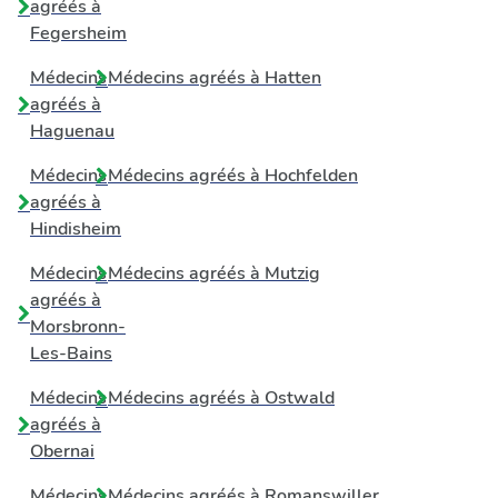
agréés à
Fegersheim
Médecins
Médecins agréés à
Hatten
agréés à
Haguenau
Médecins
Médecins agréés à
Hochfelden
agréés à
Hindisheim
Médecins
Médecins agréés à
Mutzig
agréés à
Morsbronn-
Les-Bains
Médecins
Médecins agréés à
Ostwald
agréés à
Obernai
Médecins
Médecins agréés à
Romanswiller