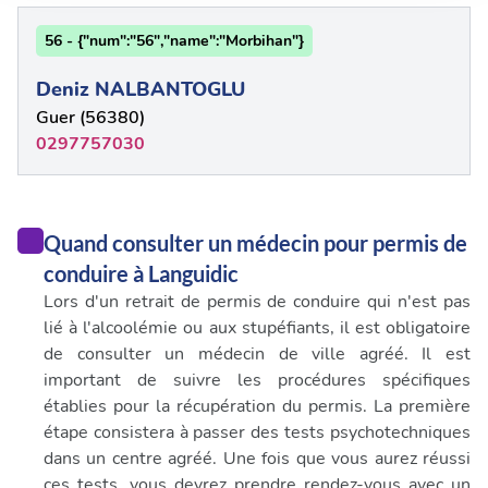
notre site avec nos partenaires de médias sociaux, de
publicité et d'analyse, qui peuvent combiner celles-ci
56 - {"num":"56","name":"Morbihan"}
avec d'autres informations que vous leur avez fournies
ou qu'ils ont collectées lors de votre utilisation de leurs
Deniz NALBANTOGLU
services.
Guer (56380)
0297757030
Quand consulter un médecin pour permis de
conduire à Languidic
Lors d'un retrait de permis de conduire qui n'est pas
lié à l'alcoolémie ou aux stupéfiants, il est obligatoire
de consulter un médecin de ville agréé. Il est
important de suivre les procédures spécifiques
établies pour la récupération du permis. La première
étape consistera à passer des tests psychotechniques
dans un centre agréé. Une fois que vous aurez réussi
ces tests, vous devrez prendre rendez-vous avec un