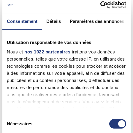
02 97 63 04 94
Consentement
Détails
Paramètres des annonces
56 - Morbihan
PINARD Stéphane
Utilisation responsable de vos données
Neulliac (56300)
02 57 72 01 70
Nous et
nos 1022 partenaires
traitons vos données
personnelles, telles que votre adresse IP, en utilisant des
technologies comme les cookies pour stocker et accéder
à des informations sur votre appareil, afin de diffuser des
56 - {"num":"56","name":"Morbihan"}
publicités et du contenu personnalisés, d'effectuer des
DREAN Lydie
mesures de performance des publicités et du contenu,
La Trinité-Surzur (56190)
ainsi que de réaliser des études d’audience, favorisant
02 97 62 46 80
ainsi le développement de services. Vous avez le choix
quant à l'utilisation de vos données et à leurs finalités.
Vous pouvez modifier ou retirer votre consentement à
Sélection
tout moment en consultant la Déclaration relative aux
Nécessaires
56 - Morbihan
du
cookies ou en cliquant sur l'icône de confidentialité.
consentement