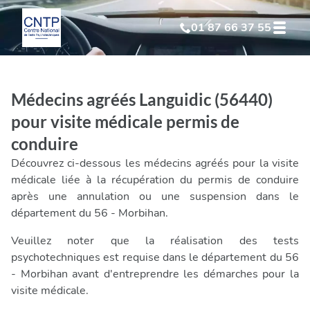
01 87 66 37 55
Test Psychotechnique
suite à suspension
Médecins agréés Languidic (56440)
Test Psychotechnique
suite à annulation
pour visite médicale permis de
conduire
Test Psychotechnique
suite à invalidation
Découvrez ci-dessous les médecins agréés pour la visite
médicale liée à la récupération du permis de conduire
Test Psychotechnique
professionnel
après une annulation ou une suspension dans le
département du 56 - Morbihan.
Veuillez noter que la réalisation des tests
psychotechniques est requise dans le département du 56
- Morbihan avant d'entreprendre les démarches pour la
visite médicale.