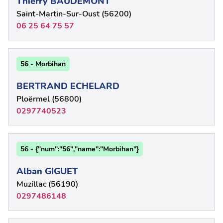
Thierry BAUDEMONT
Saint-Martin-Sur-Oust (56200)
06 25 64 75 57
56 - Morbihan
BERTRAND ECHELARD
Ploërmel (56800)
0297740523
56 - {"num":"56","name":"Morbihan"}
Alban GIGUET
Muzillac (56190)
0297486148