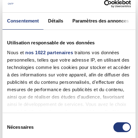
56 - {"num":"56","name":"Morbihan"}
Consentement
Détails
Paramètres des annonces
Jean-Marc BOIN
La Trinité-Sur-Mer (56470)
Utilisation responsable de vos données
06 12 41 08 79
Nous et
nos 1022 partenaires
traitons vos données
personnelles, telles que votre adresse IP, en utilisant des
56 - Morbihan
technologies comme les cookies pour stocker et accéder
à des informations sur votre appareil, afin de diffuser des
GUILLAUME Philippe
publicités et du contenu personnalisés, d'effectuer des
Languidic (56440)
mesures de performance des publicités et du contenu,
02 97 68 58 51
ainsi que de réaliser des études d’audience, favorisant
ainsi le développement de services. Vous avez le choix
quant à l'utilisation de vos données et à leurs finalités.
Vous pouvez modifier ou retirer votre consentement à
56 - Morbihan
Sélection
tout moment en consultant la Déclaration relative aux
Nécessaires
du
FRANCOIS LAZ
cookies ou en cliquant sur l'icône de confidentialité.
consentement