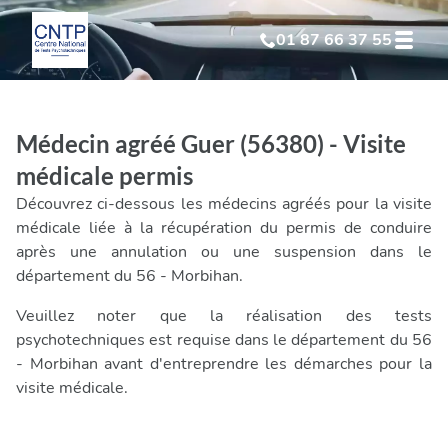
01 87 66 37 55
Test Psychotechnique
suite à suspension
Médecin agréé Guer (56380) - Visite
Test Psychotechnique
suite à annulation
médicale permis
Découvrez ci-dessous les médecins agréés pour la visite
Test Psychotechnique
suite à invalidation
médicale liée à la récupération du permis de conduire
après une annulation ou une suspension dans le
département du 56 - Morbihan.
Test Psychotechnique
professionnel
Veuillez noter que la réalisation des tests
psychotechniques est requise dans le département du 56
- Morbihan avant d'entreprendre les démarches pour la
visite médicale.