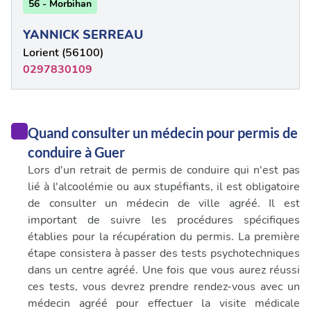
notre site avec nos partenaires de médias sociaux, de
56 - Morbihan
publicité et d'analyse, qui peuvent combiner celles-ci
YANNICK SERREAU
avec d'autres informations que vous leur avez fournies
ou qu'ils ont collectées lors de votre utilisation de leurs
Lorient (56100)
services.
0297830109
Quand consulter un médecin pour permis de
conduire à Guer
Lors d'un retrait de permis de conduire qui n'est pas
lié à l'alcoolémie ou aux stupéfiants, il est obligatoire
de consulter un médecin de ville agréé. Il est
important de suivre les procédures spécifiques
établies pour la récupération du permis. La première
étape consistera à passer des tests psychotechniques
dans un centre agréé. Une fois que vous aurez réussi
ces tests, vous devrez prendre rendez-vous avec un
médecin agréé pour effectuer la visite médicale