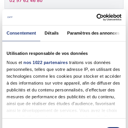
02 97 62 46 80
56 - {"num":"56","name":"Morbihan"}
Consentement
Détails
Paramètres des annonces
Alban GIGUET
Muzillac (56190)
0297486148
Utilisation responsable de vos données
Nous et
nos 1022 partenaires
traitons vos données
personnelles, telles que votre adresse IP, en utilisant des
56 - Morbihan
technologies comme les cookies pour stocker et accéder
à des informations sur votre appareil, afin de diffuser des
LE BIHAN Pascal
publicités et du contenu personnalisés, d'effectuer des
Melrand (56310)
mesures de performance des publicités et du contenu,
02 57 72 01 41
ainsi que de réaliser des études d’audience, favorisant
ainsi le développement de services. Vous avez le choix
quant à l'utilisation de vos données et à leurs finalités.
56 - Morbihan
Vous pouvez modifier ou retirer votre consentement à
Sélection