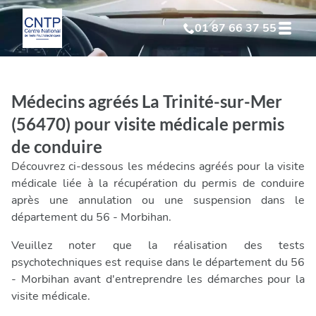
01 87 66 37 55
Test Psychotechnique
suite à suspension
Médecins agréés La Trinité-sur-Mer
Test Psychotechnique
suite à annulation
(56470) pour visite médicale permis
de conduire
Test Psychotechnique
suite à invalidation
Découvrez ci-dessous les médecins agréés pour la visite
médicale liée à la récupération du permis de conduire
Test Psychotechnique
professionnel
après une annulation ou une suspension dans le
département du 56 - Morbihan.
Veuillez noter que la réalisation des tests
psychotechniques est requise dans le département du 56
- Morbihan avant d'entreprendre les démarches pour la
visite médicale.