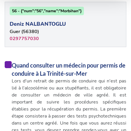
médias sociaux et d'analyser notre trafic. Nous
partageons également des informations sur l'utilisation de
56 - {"num":"56","name":"Morbihan"}
notre site avec nos partenaires de médias sociaux, de
publicité et d'analyse, qui peuvent combiner celles-ci
Deniz NALBANTOGLU
avec d'autres informations que vous leur avez fournies
Guer (56380)
ou qu'ils ont collectées lors de votre utilisation de leurs
0297757030
services.
Quand consulter un médecin pour permis de
conduire à La Trinité-sur-Mer
Lors d'un retrait de permis de conduire qui n'est pas
lié à l'alcoolémie ou aux stupéfiants, il est obligatoire
de consulter un médecin de ville agréé. Il est
important de suivre les procédures spécifiques
établies pour la récupération du permis. La première
étape consistera à passer des tests psychotechniques
dans un centre agréé. Une fois que vous aurez réussi
ces tests, vous devrez prendre rendez-vous avec un