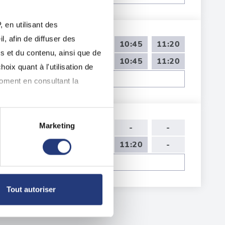
 en utilisant des
, afin de diffuser des
09:00
09:35
10:10
10:45
11:20
s et du contenu, ainsi que de
09:00
09:35
10:10
10:45
11:20
oix quant à l'utilisation de
Voir toutes les dates de tests
moment en consultant la
Marketing
10:10
11:55
-
-
-
à plusieurs mètres près
09:35
10:10
10:45
11:20
-
pécifiques (empreintes
Voir toutes les dates de tests
, reportez-vous à la
section «
Tout autoriser
claration sur les cookies.