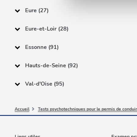
Les cookies nous permettent d
sociaux et d'analyser notre t
Eure (27)
partenaires de médias sociaux
vous leur avez fournies ou qu'
Eure-et-Loir (28)
Essonne (91)
Hauts-de-Seine (92)
Val-d'Oise (95)
Accueil
Tests psychotechniques pour le permis de conduir
Liens utiles
Examen psy