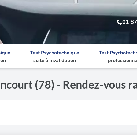
01 87
nique
Test Psychotechnique
Test Psychotech
ion
suite à invalidation
professionne
ncourt (78) - Rendez-vous r