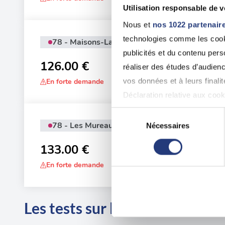
Utilisation responsable de 
Nous et
nos 1022 partenair
technologies comme les cooki
78 - Maisons-Laffitte
Adr
publicités et du contenu per
44 
126.00 €
Laf
réaliser des études d’audienc
vos données et à leurs final
En forte demande
Déclaration relative aux cooki
Sélection
Si vous le permettez, nous a
78 - Les Mureaux
Nécessaires
du
Adr
Collecter des informatio
83 
consentement
133.00 €
Identifier votre appareil
En forte demande
digitales).
Pour en savoir plus sur le tr
Détails »
. Vous pouvez modifi
Les tests sur les départements