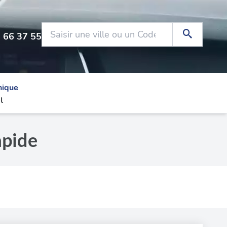
 66 37 55
nique
l
apide