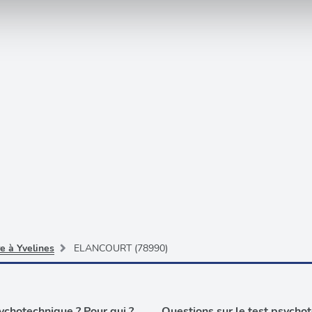
e personnaliser le contenu et les annonces, d'offrir des fonctio
rafic. Nous partageons également des informations sur l'utilisati
, de publicité et d'analyse, qui peuvent combiner celles-ci avec
ils ont collectées lors de votre utilisation de leurs services.
e à Yvelines
ELANCOURT (78990)
chotechnique ? Pour qui ?
Questions sur le test psycho