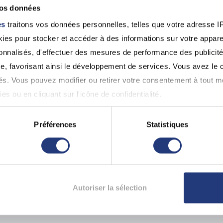
vos données
es
traitons vos données personnelles, telles que votre adresse IP,
es pour stocker et accéder à des informations sur votre appareil
jeudi
esse
03 sept.
sonnalisés, d'effectuer des mesures de performance des publicité
vendredi
Rue Jean Mermoz, 78600 Maisons-
04 sept.
fitte
e, favorisant ainsi le développement de services. Vous avez le ch
ités. Vous pouvez modifier ou retirer votre consentement à tout 
es ou en cliquant sur l'icône de confidentialité.
lundi
imerions également :
Préférences
Statistiques
esse
17 août
ns sur votre localisation géographique qui peuvent être précises 
lundi
Rue Paul Doumer, 78130 Les Mureaux
24 août
 en l'analysant activement pour en relever les caractéristiques s
aitement de vos données personnelles et définir vos préférences
Autoriser la sélection
er ou retirer votre consentement à tout moment à partir de la dé
 voisins