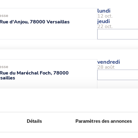
lundi
esse
12 oct.
jeudi
Rue d'Anjou, 78000 Versailles
22 oct.
vendredi
esse
28 août
Rue du Maréchal Foch, 78000
sailles
samedi
esse
29 août
Détails
Paramètres des annonces
mardi
ue de Clairefontaine, 78120
01 sept.
bouillet