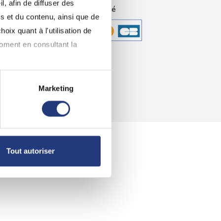
, afin de diffuser des
technique
Paiement sécurisé
s et du contenu, ainsi que de
oix quant à l'utilisation de
moment en consultant la
Marketing
à plusieurs mètres près
pécifiques (empreintes
, reportez-vous à la
section «
Tout autoriser
claration sur les cookies.
nnalités relatives aux médias
on de notre site avec nos
 d'autres informations que