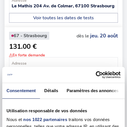
Adresse
Le Mathis 204 Av. de Colmar, 67100 Strasbourg
Voir toutes les dates de tests
jeu. 20 août
67 - Strasbourg
dès le
131.00 €
En forte demande
Adresse
10 Pl. Gutenberg, 67000 Strasbourg
Voir toutes les dates de tests
Consentement
Détails
Paramètres des annonces
sam. 22 août
67 - Strasbourg
dès le
134.00 €
Utilisation responsable de vos données
En forte demande
Nous et
nos 1022 partenaires
traitons vos données
Adresse
personnelles, telles que votre adresse IP, en utilisant des