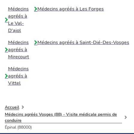
Médecins
Médecins agréés à
Les Forges
agréés à
Le Val-
D'ajol
Médecins
Médecins agréés à
Saint-Dié-Des-Vosges
agréés à
Mirecourt
Médecins
agréés à
Vittel
Accueil
Médecins agréés Vosges (88) - Visite médicale permis de
conduire
Épinal (88000)