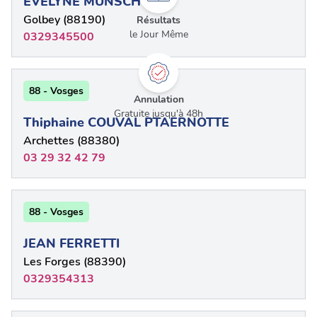
EVELYNE MUNSCH
Golbey (88190)
Résultats
le Jour Même
0329345500
88 - Vosges
Annulation
Gratuite jusqu'à 48h
Thiphaine COUVAL PTAERNOTTE
Archettes (88380)
03 29 32 42 79
88 - Vosges
JEAN FERRETTI
Les Forges (88390)
0329354313