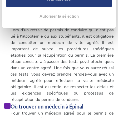
la
section « Détails »
. Vous pouvez modifier ou retirer
votre consentement à tout moment à partir de la
Quand consulter un médecin pour permis de
déclaration sur les cookies.
Autoriser la sélection
conduire à Épinal
Les cookies nous permettent de personnaliser le contenu
Lors d'un retrait de permis de conduire qui n'est pas
et les annonces, d'offrir des fonctionnalités relatives aux
lié à l'alcoolémie ou aux stupéfiants, il est obligatoire
médias sociaux et d'analyser notre trafic. Nous
de consulter un médecin de ville agréé. Il est
partageons également des informations sur l'utilisation de
important de suivre les procédures spécifiques
notre site avec nos partenaires de médias sociaux, de
établies pour la récupération du permis. La première
publicité et d'analyse, qui peuvent combiner celles-ci
étape consistera à passer des tests psychotechniques
avec d'autres informations que vous leur avez fournies
dans un centre agréé. Une fois que vous aurez réussi
ou qu'ils ont collectées lors de votre utilisation de leurs
ces tests, vous devrez prendre rendez-vous avec un
services.
médecin agréé pour effectuer la visite médicale
obligatoire. Il est essentiel de respecter les délais et
les exigences spécifiques du processus de
récupération du permis de conduire.
Où trouver un médecin à Épinal
Pour trouver un médecin agréé pour le permis de