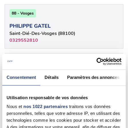
88 - Vosges
PHILIPPE GATEL
Saint-Dié-Des-Vosges (88100)
0329552810
88 - {"num":"88","name":"Vosges"}
Sylvette CHOPAT
Consentement
Détails
Paramètres des annonces
Saint-Dié-Des-Vosges (88100)
06 70 59 73 57
Utilisation responsable de vos données
Nous et
nos 1022 partenaires
traitons vos données
88 - {"num":"88","name":"Vosges"}
personnelles, telles que votre adresse IP, en utilisant des
technologies comme les cookies pour stocker et accéder
Sylvette CHOPAT
à des informations sur votre appareil, afin de diffuser des