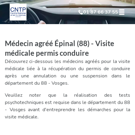
01 87 66 37 55
Test Psychotechnique
suite à suspension
Médecin agréé Épinal (88) - Visite
Test Psychotechnique
suite à annulation
médicale permis conduire
Découvrez ci-dessous les médecins agréés pour la visite
Test Psychotechnique
suite à invalidation
médicale liée à la récupération du permis de conduire
après une annulation ou une suspension dans le
département du 88 - Vosges.
Test Psychotechnique
professionnel
Veuillez noter que la réalisation des tests
psychotechniques est requise dans le département du 88
- Vosges avant d'entreprendre les démarches pour la
visite médicale.