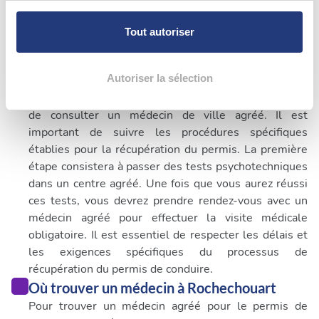
Pour en savoir plus sur le traitement de vos données
personnelles et définir vos préférences, reportez-vous à
Tout autoriser
Quand consulter un médecin pour permis de
la
section « Détails »
. Vous pouvez modifier ou retirer
votre consentement à tout moment à partir de la
conduire à Rochechouart
déclaration sur les cookies.
Autoriser la sélection
Lors d'un retrait de permis de conduire qui n'est pas
lié à l'alcoolémie ou aux stupéfiants, il est obligatoire
Les cookies nous permettent de personnaliser le contenu
de consulter un médecin de ville agréé. Il est
et les annonces, d'offrir des fonctionnalités relatives aux
important de suivre les procédures spécifiques
médias sociaux et d'analyser notre trafic. Nous
établies pour la récupération du permis. La première
partageons également des informations sur l'utilisation de
étape consistera à passer des tests psychotechniques
notre site avec nos partenaires de médias sociaux, de
dans un centre agréé. Une fois que vous aurez réussi
publicité et d'analyse, qui peuvent combiner celles-ci
ces tests, vous devrez prendre rendez-vous avec un
avec d'autres informations que vous leur avez fournies
médecin agréé pour effectuer la visite médicale
ou qu'ils ont collectées lors de votre utilisation de leurs
obligatoire. Il est essentiel de respecter les délais et
services.
les exigences spécifiques du processus de
récupération du permis de conduire.
Où trouver un médecin à Rochechouart
Pour trouver un médecin agréé pour le permis de