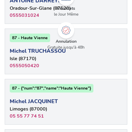
ANTOINE DARREYE
Oradour-Sur-Glane (87520)
Résultats
le Jour Même
0555031024
87 - Haute Vienne
Annulation
Gratuite jusqu'à 48h
Michel TRUCHASSOU
Isle (87170)
0555050420
87 - {"num":"87","name":"Haute Vienne"}
Michel JACQUINET
Limoges (87000)
05 55 77 74 51