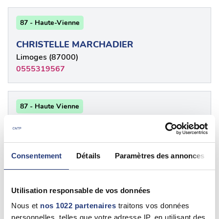
87 - Haute-Vienne
CHRISTELLE MARCHADIER
Limoges (87000)
0555319567
87 - Haute Vienne
PHALY CHUM
Limoges (87000)
05 55 45 40 10
Consentement
Détails
Paramètres des annonces
87 - Haute-Vienne
Utilisation responsable de vos données
Nous et
nos 1022 partenaires
traitons vos données
SYLVIE LAGRUE
personnelles, telles que votre adresse IP, en utilisant des