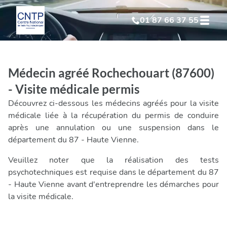
01 87 66 37 55
Test Psychotechnique
suite à suspension
Médecin agréé Rochechouart (87600)
Test Psychotechnique
suite à annulation
- Visite médicale permis
Découvrez ci-dessous les médecins agréés pour la visite
Test Psychotechnique
suite à invalidation
médicale liée à la récupération du permis de conduire
après une annulation ou une suspension dans le
département du 87 - Haute Vienne.
Test Psychotechnique
professionnel
Veuillez noter que la réalisation des tests
psychotechniques est requise dans le département du 87
- Haute Vienne avant d'entreprendre les démarches pour
la visite médicale.