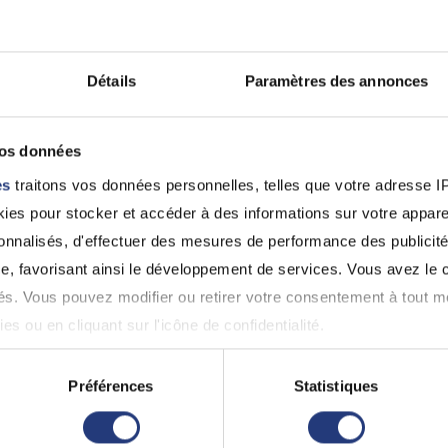
Michel TRUCHASSOU
PHALY CHUM
Isle (87170)
Limoges (87000
0555050420
05 55 45 40 10
Détails
Paramètres des annonces
87 - Haute-Vienne
87 - Haute Vienn
vos données
ANTOINE DARREYE
LHEUREUX Ra
es
traitons vos données personnelles, telles que votre adresse IP,
Oradour-Sur-Glane (87520)
Le Vigen (87110
es pour stocker et accéder à des informations sur votre appareil
0555031024
05 55 00 51 69
sonnalisés, d'effectuer des mesures de performance des publicité
e, favorisant ainsi le développement de services. Vous avez le ch
ités. Vous pouvez modifier ou retirer votre consentement à tout 
Voir 
es ou en cliquant sur l'icône de confidentialité.
imerions également :
 pour permis de conduire à Couze
Préférences
Statistiques
ns sur votre localisation géographique qui peuvent être précises 
st pas lié à l'alcoolémie ou aux stupéfiants, il est obl
 en l'analysant activement pour en relever les caractéristiques s