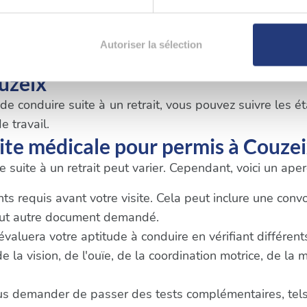
cifiques établies pour la récupération du permis. L
 fois que vous aurez réussi ces tests, vous devrez 
aitement de vos données personnelles et définir vos préférences
t essentiel de respecter les délais et les exigences spé
Autoriser la sélection
er ou retirer votre consentement à tout moment à partir de la dé
uzeix
e personnaliser le contenu et les annonces, d'offrir des fonctio
 conduire suite à un retrait, vous pouvez suivre les éta
rafic. Nous partageons également des informations sur l'utilisati
e travail.
, de publicité et d'analyse, qui peuvent combiner celles-ci avec
ite médicale pour permis à Couze
ils ont collectées lors de votre utilisation de leurs services.
 suite à un retrait peut varier. Cependant, voici un ap
 requis avant votre visite. Cela peut inclure une convoca
tout autre document demandé.
 évaluera votre aptitude à conduire en vérifiant différen
la vision, de l'ouïe, de la coordination motrice, de la 
us demander de passer des tests complémentaires, tels