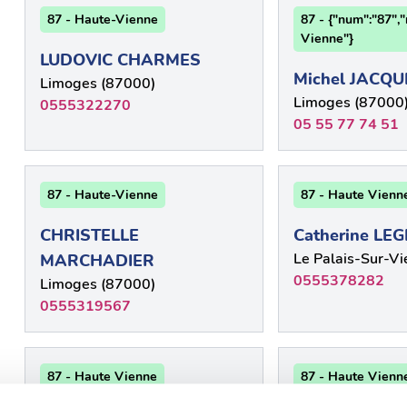
87 - Haute-Vienne
87 - {"num":"87",
Vienne"}
LUDOVIC CHARMES
Michel JACQU
Limoges (87000)
Limoges (87000
0555322270
05 55 77 74 51
87 - Haute-Vienne
87 - Haute Vienn
CHRISTELLE
Catherine LE
Le Palais-Sur-V
MARCHADIER
0555378282
Limoges (87000)
0555319567
87 - Haute Vienne
87 - Haute Vienn