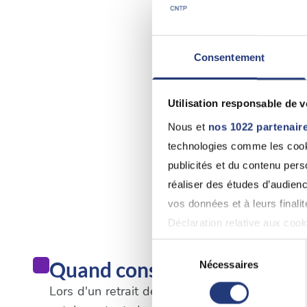
Consentement
Utilisation responsable de 
Nous et
nos 1022 partenair
technologies comme les cooki
publicités et du contenu per
réaliser des études d’audienc
vos données et à leurs final
Déclaration relative aux cooki
Sélection
Si vous le permettez, nous a
Quand consulter un médecin
Nécessaires
du
Collecter des informatio
consentement
Lors d'un retrait de permis de conduire qui n'e
Identifier votre appareil