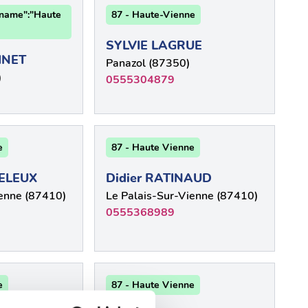
"name":"Haute
87 - Haute-Vienne
SYLVIE LAGRUE
INET
Panazol (87350)
)
0555304879
e
87 - Haute Vienne
GELEUX
Didier RATINAUD
ienne (87410)
Le Palais-Sur-Vienne (87410)
0555368989
e
87 - Haute Vienne