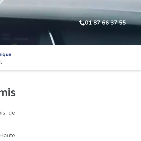
01 87 66 37 55
nique
l
rmis
mis de
 Haute