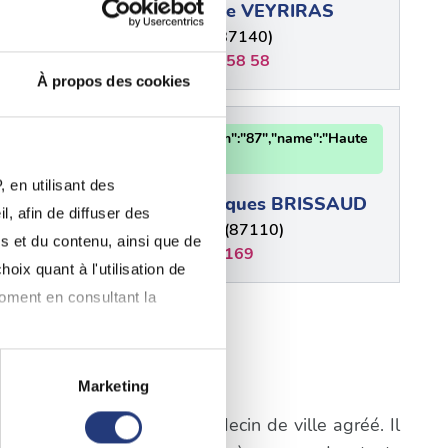
Stéphane VEYRIRAS
)
Nantiat (87140)
05 55 53 58 58
À propos des cookies
e
87 - {"num":"87","name":"Haute
Vienne"}
phaël
 en utilisant des
Jean-Jacques BRISSAUD
)
, afin de diffuser des
Le Vigen (87110)
s et du contenu, ainsi que de
0555005169
oix quant à l'utilisation de
moment en consultant la
plus
ix
Marketing
à plusieurs mètres près
igatoire de consulter un médecin de ville agréé. Il
pécifiques (empreintes