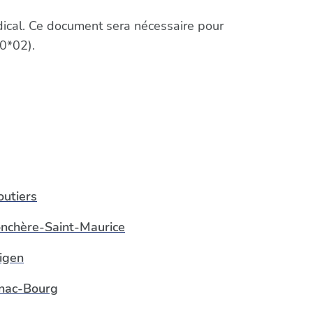
édical. Ce document sera nécessaire pour
0*02).
utiers
onchère-Saint-Maurice
igen
nac-Bourg