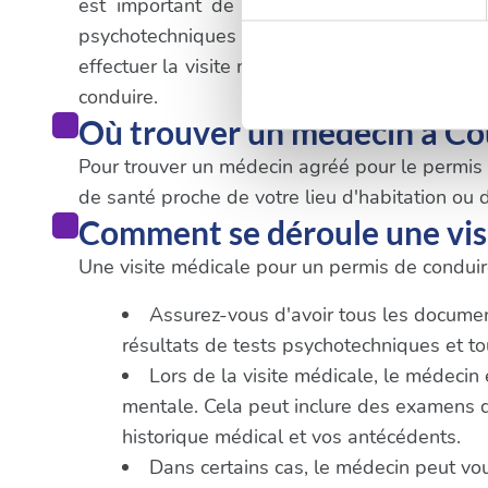
est important de suivre les procédures spé
digitales).
psychotechniques dans un centre agréé. Une
Pour en savoir plus sur le tr
effectuer la visite médicale obligatoire. Il es
Détails »
. Vous pouvez modifi
conduire.
Où trouver un médecin à Co
Les cookies nous permettent d
Pour trouver un médecin agréé pour le permis de
sociaux et d'analyser notre t
de santé proche de votre lieu d'habitation ou d
partenaires de médias sociaux
Comment se déroule une vis
vous leur avez fournies ou qu'
Une visite médicale pour un permis de conduire
Assurez-vous d'avoir tous les documents
résultats de tests psychotechniques et 
Lors de la visite médicale, le médecin
mentale. Cela peut inclure des examens de 
historique médical et vos antécédents.
Dans certains cas, le médecin peut vo