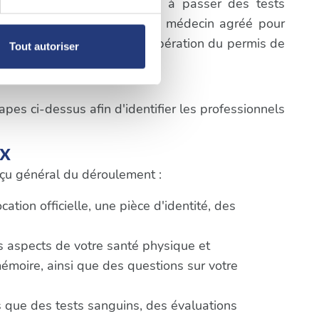
a première étape consistera à passer des tests
prendre rendez-vous avec un médecin agréé pour
, reportez-vous à la
section «
cifiques du processus de récupération du permis de
Tout autoriser
claration sur les cookies.
nnalités relatives aux médias
pes ci-dessus afin d'identifier les professionnels
on de notre site avec nos
 d'autres informations que
ix
erçu général du déroulement :
tion officielle, une pièce d'identité, des
ts aspects de votre santé physique et
mémoire, ainsi que des questions sur votre
 que des tests sanguins, des évaluations