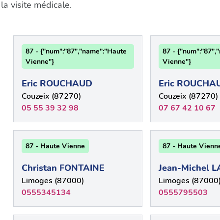
a visite médicale.
87 - {"num":"87","name":"Haute
87 - {"num":"87",
Vienne"}
Vienne"}
Eric ROUCHAUD
Eric ROUCHA
Couzeix (87270)
Couzeix (87270)
05 55 39 32 98
07 67 42 10 67
87 - Haute Vienne
87 - Haute Vienn
Christan FONTAINE
Jean-Michel 
Limoges (87000)
Limoges (87000
0555345134
0555795503