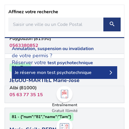
Affinez votre recherche
81 - Tarn
CLEMENT VAUR
Puygouzon (81990)
0563380852
Annulation, suspension ou invalidation
de votre permis ?
Réserver votre
test psychotechnique
81 - Tarn
Je réserve mon test psychotechnique
JEGOU-MARTIEL Marie-José
Albi (81000)
05 63 77 35 15
Entraînement
Gratuit Illimité
81 - {"num":"81","name":"Tarn"}