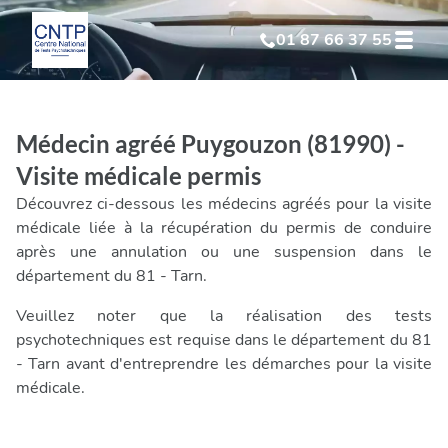
01 87 66 37 55
Test Psychotechnique
suite à suspension
Médecin agréé Puygouzon (81990) -
Test Psychotechnique
suite à annulation
Visite médicale permis
Découvrez ci-dessous les médecins agréés pour la visite
Test Psychotechnique
suite à invalidation
médicale liée à la récupération du permis de conduire
après une annulation ou une suspension dans le
département du 81 - Tarn.
Test Psychotechnique
professionnel
Veuillez noter que la réalisation des tests
psychotechniques est requise dans le département du 81
- Tarn avant d'entreprendre les démarches pour la visite
médicale.