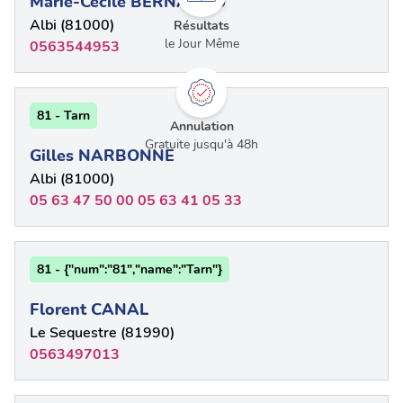
Marie-Cécile BERNADOU
Albi (81000)
Résultats
le Jour Même
0563544953
81 - Tarn
Annulation
Gratuite jusqu'à 48h
Gilles NARBONNE
Albi (81000)
05 63 47 50 00 05 63 41 05 33
81 - {"num":"81","name":"Tarn"}
Florent CANAL
Le Sequestre (81990)
0563497013