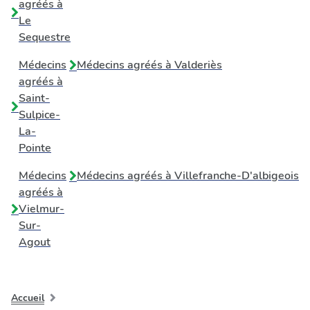
agréés à
Le
Sequestre
Médecins
Médecins agréés à
Valderiès
agréés à
Saint-
Sulpice-
La-
Pointe
Médecins
Médecins agréés à
Villefranche-D'albigeois
agréés à
Vielmur-
Sur-
Agout
Accueil