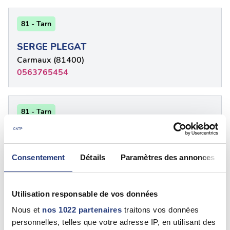
81 - Tarn
SERGE PLEGAT
Carmaux (81400)
0563765454
81 - Tarn
SERGE PLEGAT
Carmaux (81400)
Consentement
Détails
Paramètres des annonces
0826888388
Utilisation responsable de vos données
81 - Tarn
Nous et
nos 1022 partenaires
traitons vos données
Jean Yves CARAYON
personnelles, telles que votre adresse IP, en utilisant des