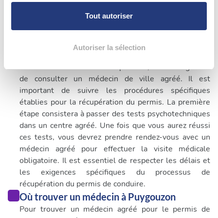
Pour en savoir plus sur le traitement de vos données
personnelles et définir vos préférences, reportez-vous à
Tout autoriser
la
section « Détails »
. Vous pouvez modifier ou retirer
Quand consulter un médecin pour permis de
votre consentement à tout moment à partir de la
conduire à Puygouzon
déclaration sur les cookies.
Autoriser la sélection
Lors d'un retrait de permis de conduire qui n'est pas
lié à l'alcoolémie ou aux stupéfiants, il est obligatoire
Les cookies nous permettent de personnaliser le contenu
de consulter un médecin de ville agréé. Il est
et les annonces, d'offrir des fonctionnalités relatives aux
important de suivre les procédures spécifiques
médias sociaux et d'analyser notre trafic. Nous
établies pour la récupération du permis. La première
partageons également des informations sur l'utilisation de
étape consistera à passer des tests psychotechniques
notre site avec nos partenaires de médias sociaux, de
dans un centre agréé. Une fois que vous aurez réussi
publicité et d'analyse, qui peuvent combiner celles-ci
ces tests, vous devrez prendre rendez-vous avec un
avec d'autres informations que vous leur avez fournies
médecin agréé pour effectuer la visite médicale
ou qu'ils ont collectées lors de votre utilisation de leurs
obligatoire. Il est essentiel de respecter les délais et
services.
les exigences spécifiques du processus de
récupération du permis de conduire.
Où trouver un médecin à Puygouzon
Pour trouver un médecin agréé pour le permis de