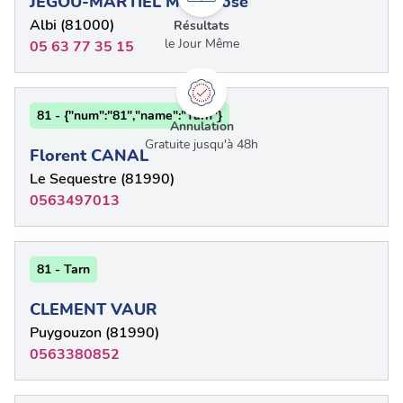
JEGOU-MARTIEL Marie-José
Albi (81000)
Résultats
le Jour Même
05 63 77 35 15
81 - {"num":"81","name":"Tarn"}
Annulation
Gratuite jusqu'à 48h
Florent CANAL
Le Sequestre (81990)
0563497013
81 - Tarn
CLEMENT VAUR
Puygouzon (81990)
0563380852