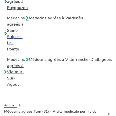
agréés à
Puygouzon
Médecins
Médecins agréés à
Valderiès
agréés à
Saint-
Sulpice-
La-
Pointe
Médecins
Médecins agréés à
Villefranche-D'albigeois
agréés à
Vielmur-
Sur-
Agout
Accueil
Médecins agréés Tarn (81) - Visite médicale permis de