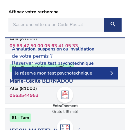
Affinez votre recherche
81 - Tarn
Gilles NARBONNE
Albi (81000)
05 63 47 50 00 05 63 41 05 33
Annulation, suspension ou invalidation
de votre permis ?
Réserver votre
test psychotechnique
81 - {"num":"81","name":"Tarn"}
Je réserve mon test psychotechnique
Marie-Cécile BERNADOU
Albi (81000)
0563544953
Entraînement
Gratuit Illimité
81 - Tarn