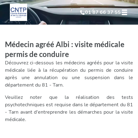
01 87 66 37 55
Test Psychotechnique
suite à suspension
Médecin agréé Albi : visite médicale
Test Psychotechnique
suite à annulation
permis de conduire
Découvrez ci-dessous les médecins agréés pour la visite
Test Psychotechnique
suite à invalidation
médicale liée à la récupération du permis de conduire
après une annulation ou une suspension dans le
département du 81 - Tarn.
Test Psychotechnique
professionnel
Veuillez noter que la réalisation des tests
psychotechniques est requise dans le département du 81
- Tarn avant d'entreprendre les démarches pour la visite
médicale.