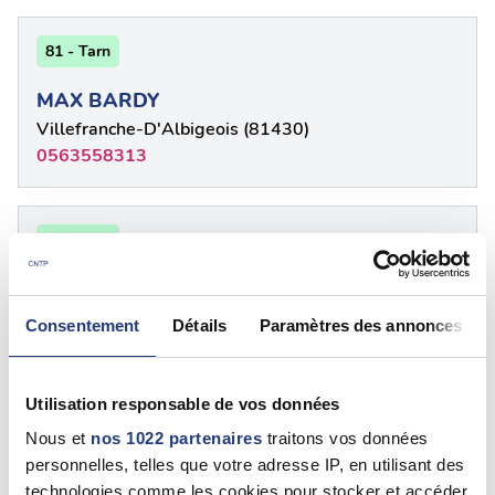
81 - Tarn
MAX BARDY
Villefranche-D'Albigeois (81430)
0563558313
81 - Tarn
Jean-Paul ROBERT
Réalmont (81120)
Consentement
Détails
Paramètres des annonces
0563555263
Utilisation responsable de vos données
81 - Tarn
Nous et
nos 1022 partenaires
traitons vos données
personnelles, telles que votre adresse IP, en utilisant des
Jean-Pierre CAMPOS
technologies comme les cookies pour stocker et accéder