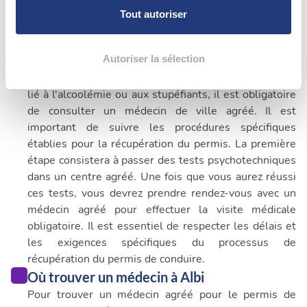
personnelles et définir vos préférences, reportez-vous à
Tout autoriser
la
section « Détails »
. Vous pouvez modifier ou retirer
Quand consulter un médecin pour permis de
votre consentement à tout moment à partir de la
déclaration sur les cookies.
conduire à Albi
Autoriser la sélection
Lors d'un retrait de permis de conduire qui n'est pas
Les cookies nous permettent de personnaliser le contenu
lié à l'alcoolémie ou aux stupéfiants, il est obligatoire
et les annonces, d'offrir des fonctionnalités relatives aux
de consulter un médecin de ville agréé. Il est
médias sociaux et d'analyser notre trafic. Nous
important de suivre les procédures spécifiques
partageons également des informations sur l'utilisation de
établies pour la récupération du permis. La première
notre site avec nos partenaires de médias sociaux, de
étape consistera à passer des tests psychotechniques
publicité et d'analyse, qui peuvent combiner celles-ci
dans un centre agréé. Une fois que vous aurez réussi
avec d'autres informations que vous leur avez fournies
ces tests, vous devrez prendre rendez-vous avec un
ou qu'ils ont collectées lors de votre utilisation de leurs
médecin agréé pour effectuer la visite médicale
services.
obligatoire. Il est essentiel de respecter les délais et
les exigences spécifiques du processus de
récupération du permis de conduire.
Où trouver un médecin à Albi
Pour trouver un médecin agréé pour le permis de