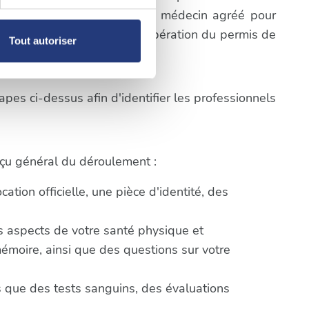
prendre rendez-vous avec un médecin agréé pour
cifiques du processus de récupération du permis de
, reportez-vous à la
section «
Tout autoriser
claration sur les cookies.
nnalités relatives aux médias
pes ci-dessus afin d'identifier les professionnels
on de notre site avec nos
 d'autres informations que
erçu général du déroulement :
tion officielle, une pièce d'identité, des
ts aspects de votre santé physique et
mémoire, ainsi que des questions sur votre
 que des tests sanguins, des évaluations