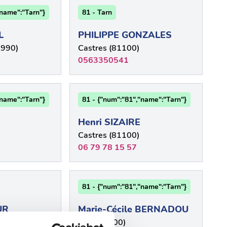
"name":"Tarn"}
81 - Tarn
L
PHILIPPE GONZALES
1990)
Castres (81100)
0563350541
"name":"Tarn"}
81 - {"num":"81","name":"Tarn"}
Henri SIZAIRE
Castres (81100)
06 79 78 15 57
81 - {"num":"81","name":"Tarn"}
UR
Marie-Cécile BERNADOU
90)
Albi (81000)