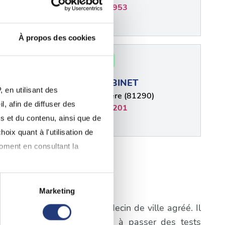
0563544953
À propos des cookies
81 - Tarn
L Marie-
Jean ALBINET
 en utilisant des
Labruguière (81290)
, afin de diffuser des
0563703201
s et du contenu, ainsi que de
oix quant à l'utilisation de
plus
moment en consultant la
r
Marketing
à plusieurs mètres près
igatoire de consulter un médecin de ville agréé. Il
pécifiques (empreintes
a première étape consistera à passer des tests