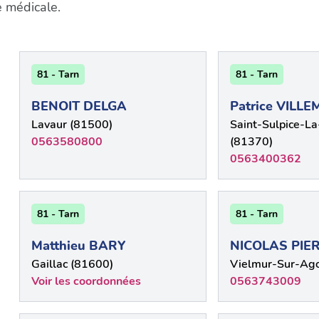
e médicale.
81 - Tarn
81 - Tarn
BENOIT DELGA
Patrice VILL
Lavaur (81500)
Saint-Sulpice-La
0563580800
(81370)
0563400362
81 - Tarn
81 - Tarn
Matthieu BARY
NICOLAS PIE
Gaillac (81600)
Vielmur-Sur-Ago
Voir les coordonnées
0563743009