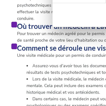
digitales).
psychotechniques dans un centre agréé. Une
effectuer la visite médicale obligatoire. Il es
Pour en savoir plus sur le tr
conduire.
Détails »
. Vous pouvez modifi
Où trouver un médecin à La
Les cookies nous permettent d
Pour trouver un médecin agréé pour le permis de
sociaux et d'analyser notre t
de santé proche de votre lieu d'habitation ou d
partenaires de médias sociaux
Comment se déroule une vis
vous leur avez fournies ou qu'
Une visite médicale pour un permis de conduire
Assurez-vous d'avoir tous les documents
résultats de tests psychotechniques et 
Lors de la visite médicale, le médecin
mentale. Cela peut inclure des examens de 
historique médical et vos antécédents.
Dans certains cas, le médecin peut vo
psychologiques ou des examens spécifique