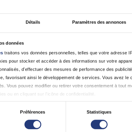
0563380852
Castres (81100)
06 40 74 13 84
Détails
Paramètres des annonces
81 - Tarn
81 - Tarn
vos données
Gilles NARBONNE
JEGOU-MARTIE
es
traitons vos données personnelles, telles que votre adresse IP,
Albi (81000)
José
es pour stocker et accéder à des informations sur votre appareil
05 63 47 50 00 05 63 41 05
Albi (81000)
sonnalisés, d'effectuer des mesures de performance des publicité
33
05 63 77 35 15
e, favorisant ainsi le développement de services. Vous avez le ch
Voir 
ités. Vous pouvez modifier ou retirer votre consentement à tout 
es ou en cliquant sur l'icône de confidentialité.
 pour permis de conduire à Lavau
imerions également :
Préférences
Statistiques
ns sur votre localisation géographique qui peuvent être précises 
st pas lié à l'alcoolémie ou aux stupéfiants, il est obl
 en l'analysant activement pour en relever les caractéristiques s
cifiques établies pour la récupération du permis. L