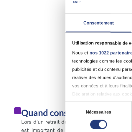
Consentement
Utilisation responsable de 
Nous et
nos 1022 partenair
technologies comme les cooki
publicités et du contenu per
réaliser des études d’audienc
vos données et à leurs final
Déclaration relative aux cooki
Sélection
Quand consulter un médecin
Si vous le permettez, nous a
Nécessaires
du
Collecter des informatio
Lors d'un retrait de permis de conduire qui n'e
consentement
Identifier votre appareil
est important de suivre les procédures spé