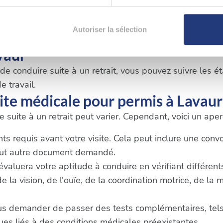
 fois que vous aurez réussi ces tests, vous devrez 
t essentiel de respecter les délais et les exigences spé
aitement de vos données personnelles et définir vos préférences
Autoriser la sélection
er ou retirer votre consentement à tout moment à partir de la dé
vaur
e personnaliser le contenu et les annonces, d'offrir des fonctio
 conduire suite à un retrait, vous pouvez suivre les éta
rafic. Nous partageons également des informations sur l'utilisati
e travail.
, de publicité et d'analyse, qui peuvent combiner celles-ci avec
ite médicale pour permis à Lavaur
ils ont collectées lors de votre utilisation de leurs services.
 suite à un retrait peut varier. Cependant, voici un ap
 requis avant votre visite. Cela peut inclure une convoca
tout autre document demandé.
 évaluera votre aptitude à conduire en vérifiant différen
la vision, de l'ouïe, de la coordination motrice, de la 
us demander de passer des tests complémentaires, tels
s liés à des conditions médicales préexistantes.