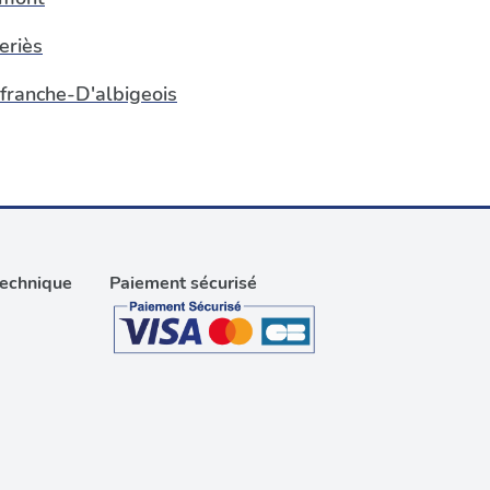
eriès
efranche-D'albigeois
technique
Paiement sécurisé