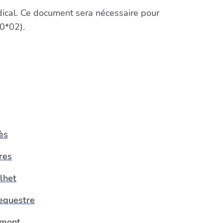
édical. Ce document sera nécessaire pour
0*02).
ès
res
lhet
equestre
lmont