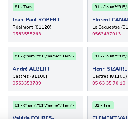
81 - Tarn
81 - {"num":"81",
Jean-Paul ROBERT
Florent CANA
Réalmont (81120)
Le Sequestre (8
0563555263
0563497013
81 - {"num":"81","name":"Tarn"}
81 - {"num":"81",
André ALBERT
Henri SIZAIRE
Castres (81100)
Castres (81100)
0563353789
05 63 35 70 10
81 - {"num":"81","name":"Tarn"}
81 - Tarn
Valérie FOURES-
CLEMENT VA
Puygouzon (819
BLANCHE