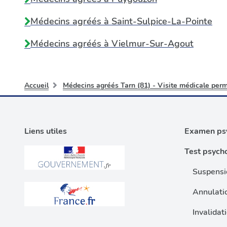
Médecins agréés à
Saint-Sulpice-La-Pointe
Médecins agréés à
Vielmur-Sur-Agout
Accueil
Médecins agréés Tarn (81) - Visite médicale perm
Liens utiles
Examen psy
Test psych
Suspensi
Annulati
Invalidat