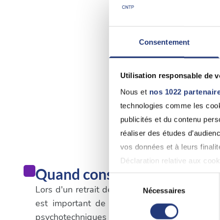
Consentement
Utilisation responsable de 
Nous et
nos 1022 partenair
technologies comme les cooki
publicités et du contenu per
réaliser des études d’audienc
vos données et à leurs final
Déclaration relative aux cooki
Quand consulter un médecin 
Sélection
Lors d'un retrait de permis de conduire qui n'e
Si vous le permettez, nous a
Nécessaires
du
est important de suivre les procédures spé
Collecter des informatio
consentement
psychotechniques dans un centre agréé. Une
Identifier votre appareil