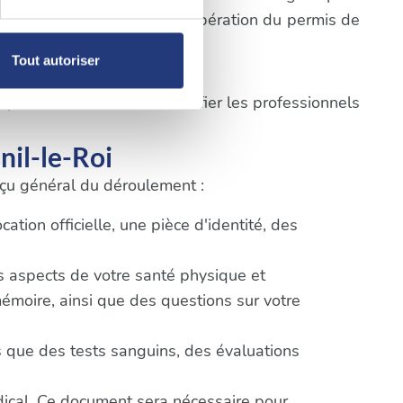
cifiques du processus de récupération du permis de
, reportez-vous à la
section «
Tout autoriser
claration sur les cookies.
pes ci-dessus afin d'identifier les professionnels
nnalités relatives aux médias
nil-le-Roi
on de notre site avec nos
 d'autres informations que
erçu général du déroulement :
tion officielle, une pièce d'identité, des
ts aspects de votre santé physique et
mémoire, ainsi que des questions sur votre
 que des tests sanguins, des évaluations
édical. Ce document sera nécessaire pour