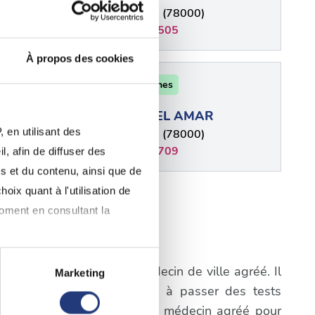
0)
Versailles (78000)
0139519505
À propos des cookies
78 - Yvelines
AR
RAPHAEL AMAR
 en utilisant des
0)
Versailles (78000)
0146412709
, afin de diffuser des
s et du contenu, ainsi que de
plus
oix quant à l'utilisation de
moment en consultant la
nil-le-Roi
igatoire de consulter un médecin de ville agréé. Il
Marketing
a première étape consistera à passer des tests
à plusieurs mètres près
prendre rendez-vous avec un médecin agréé pour
pécifiques (empreintes