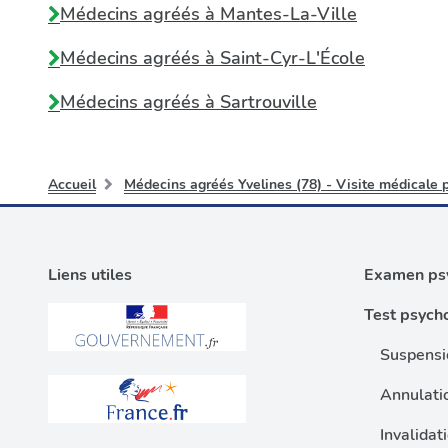
Médecins agréés à
Mantes-La-Ville
Médecins agréés à
Saint-Cyr-L'École
Médecins agréés à
Sartrouville
Accueil
Médecins agréés Yvelines (78) - Visite médicale 
Liens utiles
Examen psy
Test psych
Suspensi
Annulati
Invalidat