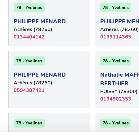
78 - Yvelines
78 - Yvelines
PHILIPPE MENARD
PHILIPPE ME
Achères (78260)
Achères (78260)
0134404142
0139114365
78 - Yvelines
78 - Yvelines
PHILIPPE MENARD
Nathalie MAFF
Achères (78260)
BERTHIER
0594387491
POISSY (78300)
0134902353
78 - Yvelines
78 - Yvelines
BARRE Jérôme
PIERRE TAJFE