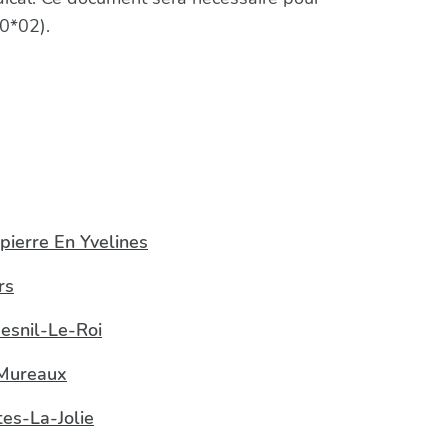
0*02).
ierre En Yvelines
rs
esnil-Le-Roi
Mureaux
es-La-Jolie