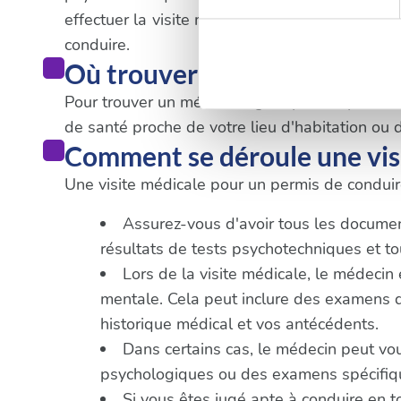
effectuer la visite médicale obligatoire. Il es
digitales).
conduire.
Pour en savoir plus sur le tr
Où trouver un médecin à Le 
Détails »
. Vous pouvez modifi
Pour trouver un médecin agréé pour le permis de
de santé proche de votre lieu d'habitation ou d
Les cookies nous permettent d
Comment se déroule une visi
sociaux et d'analyser notre t
partenaires de médias sociaux
Une visite médicale pour un permis de conduire
vous leur avez fournies ou qu'
Assurez-vous d'avoir tous les documents
résultats de tests psychotechniques et 
Lors de la visite médicale, le médecin
mentale. Cela peut inclure des examens de 
historique médical et vos antécédents.
Dans certains cas, le médecin peut vo
psychologiques ou des examens spécifique
Si vous êtes jugé apte à conduire en t