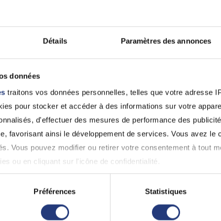
Versailles (78000)
Versailles (7800
01 30 21 99 88
0139511810
Détails
Paramètres des annonces
78 - Yvelines
78 - Yvelines
vos données
RAPHAEL AMAR
RAPHAEL AM
es
traitons vos données personnelles, telles que votre adresse IP,
Versailles (78000)
Versailles (7800
0130215566
0130219737
es pour stocker et accéder à des informations sur votre appareil
sonnalisés, d'effectuer des mesures de performance des publicité
Voir 
e, favorisant ainsi le développement de services. Vous avez le ch
ités. Vous pouvez modifier ou retirer votre consentement à tout 
es ou en cliquant sur l'icône de confidentialité.
pour permis de conduire à Le Mes
st pas lié à l'alcoolémie ou aux stupéfiants, il est obl
imerions également :
Préférences
Statistiques
cifiques établies pour la récupération du permis. L
ns sur votre localisation géographique qui peuvent être précises 
 fois que vous aurez réussi ces tests, vous devrez 
 en l'analysant activement pour en relever les caractéristiques s