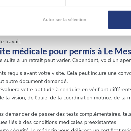
t essentiel de respecter les délais et les exigences spé
aitement de vos données personnelles et définir vos préférences
Autoriser la sélection
Mesnil-le-Roi
er ou retirer votre consentement à tout moment à partir de la dé
 conduire suite à un retrait, vous pouvez suivre les éta
e travail.
e personnaliser le contenu et les annonces, d'offrir des fonctio
te médicale pour permis à Le Mes
rafic. Nous partageons également des informations sur l'utilisati
, de publicité et d'analyse, qui peuvent combiner celles-ci avec
 suite à un retrait peut varier. Cependant, voici un ap
ils ont collectées lors de votre utilisation de leurs services.
 requis avant votre visite. Cela peut inclure une convoca
tout autre document demandé.
 évaluera votre aptitude à conduire en vérifiant différen
la vision, de l'ouïe, de la coordination motrice, de la 
us demander de passer des tests complémentaires, tels
s liés à des conditions médicales préexistantes.
oute sécurité, le médecin vous délivrera un certificat m