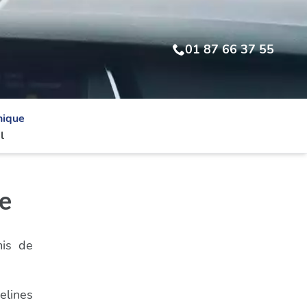
01 87 66 37 55
nique
l
le
mis de
elines