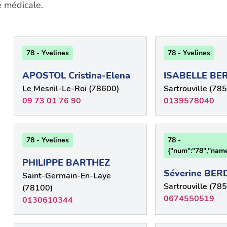
e médicale.
78 - Yvelines
78 - Yvelines
APOSTOL Cristina-Elena
ISABELLE BE
Le Mesnil-Le-Roi (78600)
Sartrouville (78
09 73 01 76 90
0139578040
78 - Yvelines
78 -
{"num":"78","name
PHILIPPE BARTHEZ
Séverine BE
Saint-Germain-En-Laye
Sartrouville (78
(78100)
0674550519
0130610344