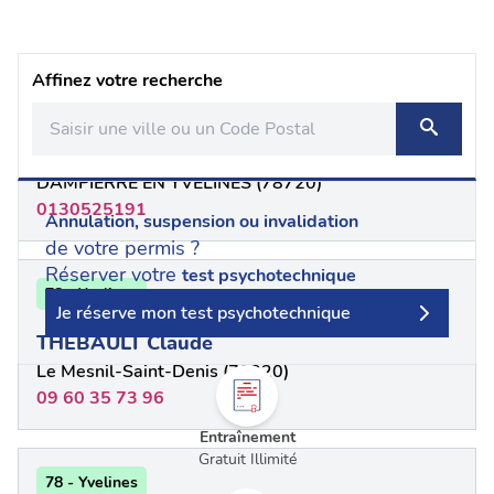
Affinez votre recherche
78 - Yvelines
Vincent THIEFFRY
DAMPIERRE EN YVELINES (78720)
0130525191
Annulation, suspension ou invalidation
de votre permis ?
Réserver votre
test psychotechnique
78 - Yvelines
Je réserve mon test psychotechnique
THEBAULT Claude
Le Mesnil-Saint-Denis (78320)
09 60 35 73 96
Entraînement
Gratuit Illimité
78 - Yvelines