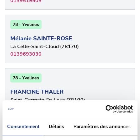
0139519505
78 - Yvelines
Mélanie SAINTE-ROSE
La Celle-Saint-Cloud (78170)
0139693030
78 - Yvelines
FRANCINE THALER
Saint-Germain-En-Laye (78100)
0139210621
Consentement
Détails
Paramètres des annonces
78 - Yvelines