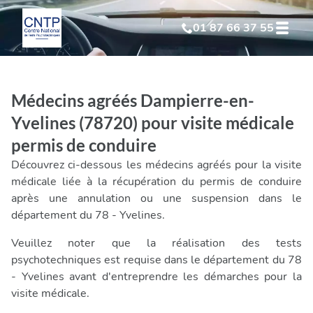
01 87 66 37 55
Test Psychotechnique
suite à suspension
Médecins agréés Dampierre-en-
Test Psychotechnique
suite à annulation
Yvelines (78720) pour visite médicale
permis de conduire
Test Psychotechnique
suite à invalidation
Découvrez ci-dessous les médecins agréés pour la visite
médicale liée à la récupération du permis de conduire
Test Psychotechnique
professionnel
après une annulation ou une suspension dans le
département du 78 - Yvelines.
Veuillez noter que la réalisation des tests
psychotechniques est requise dans le département du 78
- Yvelines avant d'entreprendre les démarches pour la
visite médicale.