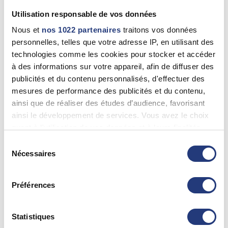
PHILIPPE BARTHEZ
Utilisation responsable de vos données
Saint-Germain-En-Laye (78100)
Nous et
nos 1022 partenaires
traitons vos données
0130610344
personnelles, telles que votre adresse IP, en utilisant des
technologies comme les cookies pour stocker et accéder
à des informations sur votre appareil, afin de diffuser des
78 - Yvelines
publicités et du contenu personnalisés, d'effectuer des
mesures de performance des publicités et du contenu,
Nathalie MAFFI-BERTHIER
ainsi que de réaliser des études d’audience, favorisant
POISSY (78300)
ainsi le développement de services. Vous avez le choix
0134902353
quant à l'utilisation de vos données et à leurs finalités.
Vous pouvez modifier ou retirer votre consentement à
Sélection
tout moment en consultant la Déclaration relative aux
Nécessaires
du
78 - Yvelines
cookies ou en cliquant sur l'icône de confidentialité.
consentement
PHILIPPE MENARD
Préférences
Si vous le permettez, nous aimerions également :
Achères (78260)
Collecter des informations sur votre localisation
0134404142
géographique qui peuvent être précises à plusieurs
Statistiques
mètres près