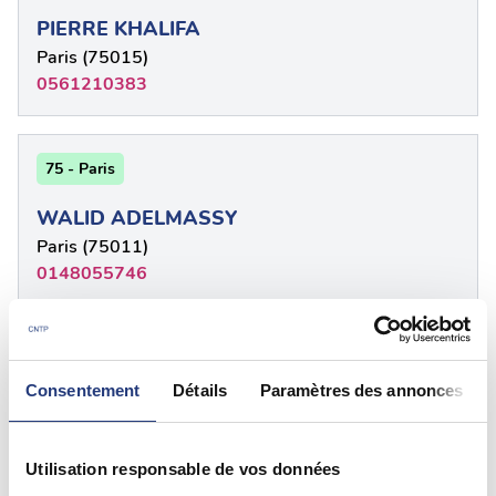
PIERRE KHALIFA
Paris (75015)
0561210383
75 - Paris
WALID ADELMASSY
Paris (75011)
0148055746
75 - Paris
Consentement
Détails
Paramètres des annonces
HUBERT GAMON
Paris (75007)
0145557991
Utilisation responsable de vos données