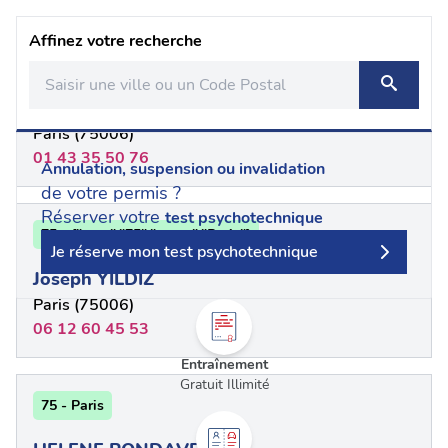
Affinez votre recherche
75 - {"num":"75","name":"Paris"}
Joseph YILDIZ
Paris (75006)
01 43 35 50 76
Annulation, suspension ou invalidation
de votre permis ?
Réserver votre
test psychotechnique
75 - {"num":"75","name":"Paris"}
Je réserve mon test psychotechnique
Joseph YILDIZ
Paris (75006)
06 12 60 45 53
Entraînement
Gratuit Illimité
75 - Paris