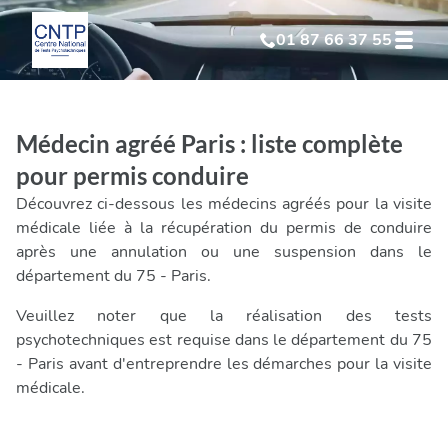
01 87 66 37 55
Test Psychotechnique
suite à suspension
Médecin agréé Paris : liste complète
Test Psychotechnique
suite à annulation
pour permis conduire
Découvrez ci-dessous les médecins agréés pour la visite
Test Psychotechnique
suite à invalidation
médicale liée à la récupération du permis de conduire
après une annulation ou une suspension dans le
département du 75 - Paris.
Test Psychotechnique
professionnel
Veuillez noter que la réalisation des tests
psychotechniques est requise dans le département du 75
- Paris avant d'entreprendre les démarches pour la visite
médicale.