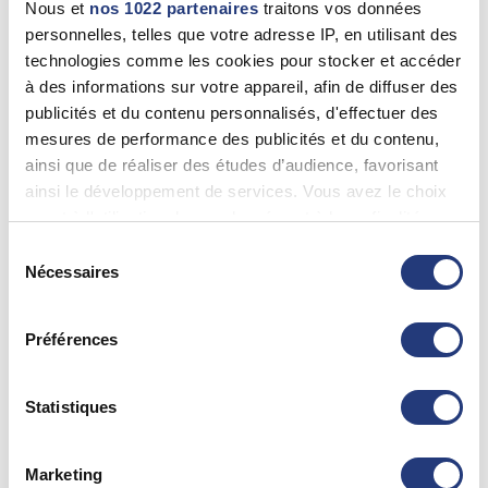
Nous et
nos 1022 partenaires
traitons vos données
personnelles, telles que votre adresse IP, en utilisant des
75 - Paris
technologies comme les cookies pour stocker et accéder
à des informations sur votre appareil, afin de diffuser des
Dominique CHEVANNE
publicités et du contenu personnalisés, d'effectuer des
Paris (75014)
mesures de performance des publicités et du contenu,
0142798714
ainsi que de réaliser des études d’audience, favorisant
ainsi le développement de services. Vous avez le choix
quant à l'utilisation de vos données et à leurs finalités.
75 - Paris
Vous pouvez modifier ou retirer votre consentement à
Sélection
tout moment en consultant la Déclaration relative aux
Nécessaires
du
Christophe BEZANSON
cookies ou en cliquant sur l'icône de confidentialité.
consentement
Paris (75010)
01 44 72 06 30
Préférences
Si vous le permettez, nous aimerions également :
Collecter des informations sur votre localisation
géographique qui peuvent être précises à plusieurs
Statistiques
75 - Paris
mètres près
Identifier votre appareil en l'analysant activement
LARERRADE Mathias
Marketing
pour en relever les caractéristiques spécifiques