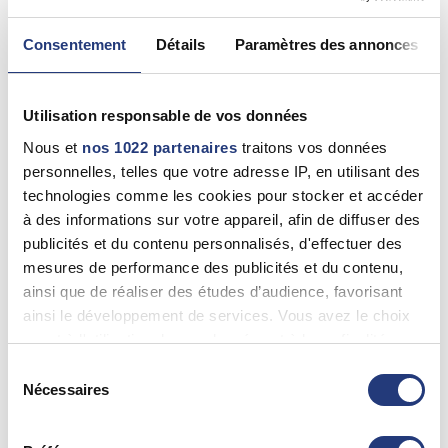
Précy-Sur-Oise (60460)
0344277676
Consentement
Détails
Paramètres des annonces
60 - Oise
Utilisation responsable de vos données
Nous et
nos 1022 partenaires
traitons vos données
GAETAN DELAIRE
personnelles, telles que votre adresse IP, en utilisant des
Maignelay-Montigny (60420)
technologies comme les cookies pour stocker et accéder
0344511416
à des informations sur votre appareil, afin de diffuser des
publicités et du contenu personnalisés, d'effectuer des
mesures de performance des publicités et du contenu,
60 - Oise
ainsi que de réaliser des études d’audience, favorisant
ainsi le développement de services. Vous avez le choix
Gérard BOULFROY
quant à l'utilisation de vos données et à leurs finalités.
Compiègne (60200)
Vous pouvez modifier ou retirer votre consentement à
Sélection
03 44 38 20 20
tout moment en consultant la Déclaration relative aux
Nécessaires
du
cookies ou en cliquant sur l'icône de confidentialité.
consentement
Voir plus