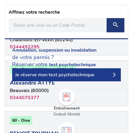
Affinez votre recherche
60 - {"num":"60","name":"Oise"}
Alain BERCHE
Chaumont-En-Vexin (60240)
0344492295
Annulation, suspension ou invalidation
de votre permis ?
Réserver votre
test psychotechnique
60 - {"num":"60","name":"Oise"}
Je réserve mon test psychotechnique
Alexandre ATTYE
Beauvais (60000)
0344070377
Entraînement
Gratuit Illimité
60 - Oise