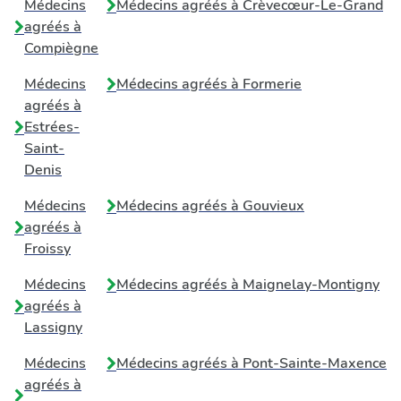
Médecins
Médecins agréés à
Crèvecœur-Le-Grand
agréés à
Compiègne
Médecins
Médecins agréés à
Formerie
agréés à
Estrées-
Saint-
Denis
Médecins
Médecins agréés à
Gouvieux
agréés à
Froissy
Médecins
Médecins agréés à
Maignelay-Montigny
agréés à
Lassigny
Médecins
Médecins agréés à
Pont-Sainte-Maxence
agréés à