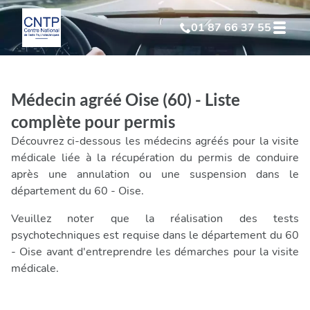
01 87 66 37 55
Test Psychotechnique
suite à suspension
Médecin agréé Oise (60) - Liste
Test Psychotechnique
suite à annulation
complète pour permis
Découvrez ci-dessous les médecins agréés pour la visite
Test Psychotechnique
suite à invalidation
médicale liée à la récupération du permis de conduire
après une annulation ou une suspension dans le
département du 60 - Oise.
Test Psychotechnique
professionnel
Veuillez noter que la réalisation des tests
psychotechniques est requise dans le département du 60
- Oise avant d'entreprendre les démarches pour la visite
médicale.