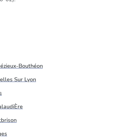
ézieux-Bouthéon
elles Sur Lyon
s
alaudiÈre
brison
ges