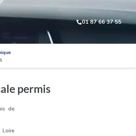
01 87 66 37 55
nique
l
cale permis
mis de
 Loire