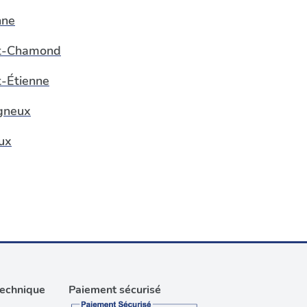
nne
t-Chamond
t-Étienne
gneux
ux
technique
Paiement sécurisé