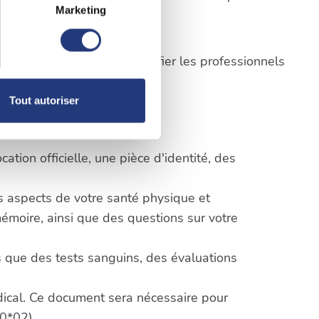
Marketing
à plusieurs mètres près
pécifiques (empreintes
pes ci-dessus afin d'identifier les professionnels
, reportez-vous à la
section «
and-Croix
Tout autoriser
claration sur les cookies.
erçu général du déroulement :
nnalités relatives aux médias
tion officielle, une pièce d'identité, des
on de notre site avec nos
 d'autres informations que
ts aspects de votre santé physique et
mémoire, ainsi que des questions sur votre
 que des tests sanguins, des évaluations
édical. Ce document sera nécessaire pour
0*02).