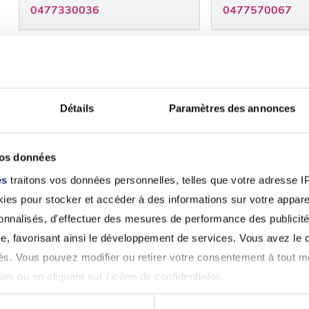
0477330036
0477570067
42 - Loire
42 - Loire
Alain MORAND
Bernard GEO
Détails
Paramètres des annonces
Saint-Étienne (42000)
Saint-Étienne (4
0477329243
0477385919
vos données
Voir 
es
traitons vos données personnelles, telles que votre adresse IP,
es pour stocker et accéder à des informations sur votre appareil
 pour permis de conduire à La Gr
sonnalisés, d'effectuer des mesures de performance des publicité
e, favorisant ainsi le développement de services. Vous avez le ch
st pas lié à l'alcoolémie ou aux stupéfiants, il est obl
ités. Vous pouvez modifier ou retirer votre consentement à tout 
cifiques établies pour la récupération du permis. L
es ou en cliquant sur l'icône de confidentialité.
 fois que vous aurez réussi ces tests, vous devrez 
t essentiel de respecter les délais et les exigences spé