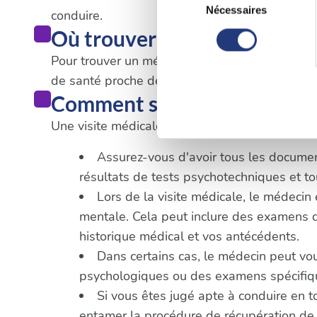
Si vous le permettez, nous a
Nécessaires
conduire.
du
Collecter des informatio
Où trouver un médecin à La
consentement
Identifier votre appareil
Pour trouver un médecin agréé pour le permis de
digitales).
de santé proche de votre lieu d'habitation ou d
Pour en savoir plus sur le tr
Comment se déroule une vis
Détails »
. Vous pouvez modifi
Une visite médicale pour un permis de conduire
Les cookies nous permettent d
Assurez-vous d'avoir tous les documents
sociaux et d'analyser notre t
résultats de tests psychotechniques et 
partenaires de médias sociaux
Lors de la visite médicale, le médecin
vous leur avez fournies ou qu'
mentale. Cela peut inclure des examens de 
historique médical et vos antécédents.
Dans certains cas, le médecin peut vo
psychologiques ou des examens spécifique
Si vous êtes jugé apte à conduire en t
entamer la procédure de récupération de