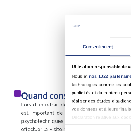
Consentement
Utilisation responsable de 
Nous et
nos 1022 partenair
technologies comme les cooki
Quand consulter un médecin
publicités et du contenu per
réaliser des études d’audienc
Lors d'un retrait de permis de conduire qui n'e
vos données et à leurs final
est important de suivre les procédures spé
Déclaration relative aux cooki
psychotechniques dans un centre agréé. Une
effectuer la visite médicale obligatoire. Il es
Sélection