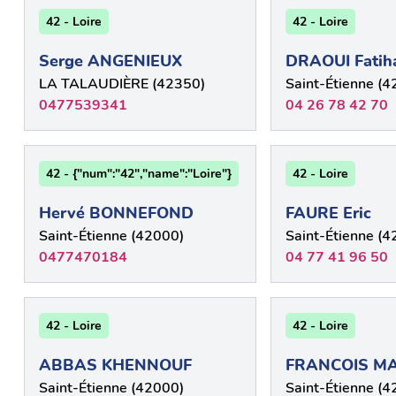
42 - Loire
42 - Loire
Serge ANGENIEUX
DRAOUI Fatih
LA TALAUDIÈRE (42350)
Saint-Étienne (4
0477539341
04 26 78 42 70
42 - {"num":"42","name":"Loire"}
42 - Loire
Hervé BONNEFOND
FAURE Eric
Saint-Étienne (42000)
Saint-Étienne (4
0477470184
04 77 41 96 50
42 - Loire
42 - Loire
ABBAS KHENNOUF
FRANCOIS M
Saint-Étienne (42000)
Saint-Étienne (4