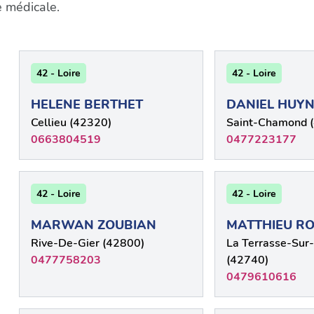
e médicale.
42 - Loire
42 - Loire
HELENE BERTHET
DANIEL HUY
Cellieu (42320)
Saint-Chamond 
0663804519
0477223177
42 - Loire
42 - Loire
MARWAN ZOUBIAN
MATTHIEU RO
Rive-De-Gier (42800)
La Terrasse-Sur
0477758203
(42740)
0479610616