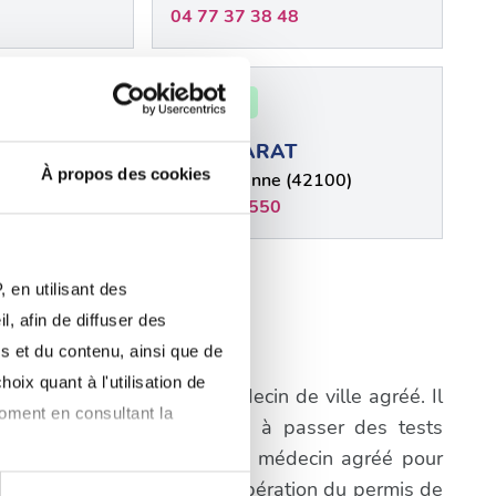
04 77 37 38 48
42 - Loire
FFRAY
Denis FARAT
À propos des cookies
2000)
Saint-Étienne (42100)
0477385550
plus
 en utilisant des
, afin de diffuser des
and-Croix
s et du contenu, ainsi que de
oix quant à l'utilisation de
igatoire de consulter un médecin de ville agréé. Il
moment en consultant la
a première étape consistera à passer des tests
prendre rendez-vous avec un médecin agréé pour
cifiques du processus de récupération du permis de