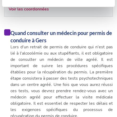
Riscle (32400)
Les cookies nous permettent de personnaliser le contenu
Voir les coordonnées
et les annonces, d'offrir des fonctionnalités relatives aux
médias sociaux et d'analyser notre trafic. Nous
partageons également des informations sur l'utilisation de
Quand consulter un médecin pour permis de
notre site avec nos partenaires de médias sociaux, de
publicité et d'analyse, qui peuvent combiner celles-ci
conduire à Gers
avec d'autres informations que vous leur avez fournies
Lors d'un retrait de permis de conduire qui n'est pas
ou qu'ils ont collectées lors de votre utilisation de leurs
lié à l'alcoolémie ou aux stupéfiants, il est obligatoire
services.
de consulter un médecin de ville agréé. Il est
important de suivre les procédures spécifiques
établies pour la récupération du permis. La première
étape consistera à passer des tests psychotechniques
dans un centre agréé. Une fois que vous aurez réussi
ces tests, vous devrez prendre rendez-vous avec un
médecin agréé pour effectuer la visite médicale
obligatoire. Il est essentiel de respecter les délais et
les exigences spécifiques du processus de
récupération du permis de conduire.