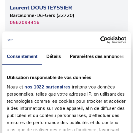
Laurent DOUSTEYSSIER
Barcelonne-Du-Gers (32720)
0562094416
32 - Gers
Consentement
Détails
Paramètres des annonces
PALANCADE Renaud
Samatan (32130)
05 62 62 00 20
Utilisation responsable de vos données
Nous et
nos 1022 partenaires
traitons vos données
personnelles, telles que votre adresse IP, en utilisant des
32 - Gers
technologies comme les cookies pour stocker et accéder
à des informations sur votre appareil, afin de diffuser des
PATRICK LACHAPELE
publicités et du contenu personnalisés, d'effectuer des
Auch (32000)
mesures de performance des publicités et du contenu,
0562051126
ainsi que de réaliser des études d’audience, favorisant