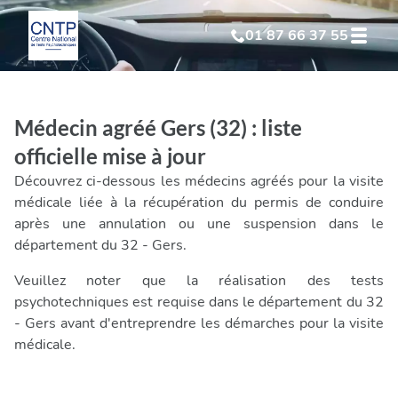
01 87 66 37 55
Test Psychotechnique
suite à suspension
Médecin agréé Gers (32) : liste
Test Psychotechnique
suite à annulation
officielle mise à jour
Découvrez ci-dessous les médecins agréés pour la visite
Test Psychotechnique
suite à invalidation
médicale liée à la récupération du permis de conduire
après une annulation ou une suspension dans le
département du 32 - Gers.
Test Psychotechnique
professionnel
Veuillez noter que la réalisation des tests
psychotechniques est requise dans le département du 32
- Gers avant d'entreprendre les démarches pour la visite
médicale.