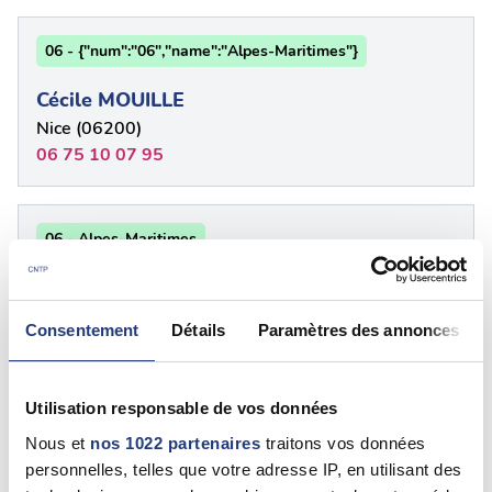
06 - {"num":"06","name":"Alpes-Maritimes"}
Cécile MOUILLE
Nice (06200)
06 75 10 07 95
06 - Alpes-Maritimes
Christian FUSCHBAUER
Saint-Cézaire-Sur-Siagne (06530)
Consentement
Détails
Paramètres des annonces
06 32 77 29 22
Utilisation responsable de vos données
06 - {"num":"06","name":"Alpes-Maritimes"}
Nous et
nos 1022 partenaires
traitons vos données
personnelles, telles que votre adresse IP, en utilisant des
Christine DELCOUR-SANCHEZ