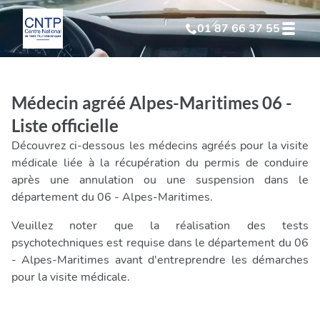
01 87 66 37 55
Test Psychotechnique
suite à suspension
Médecin agréé Alpes-Maritimes 06 -
Test Psychotechnique
suite à annulation
Liste officielle
Découvrez ci-dessous les médecins agréés pour la visite
Test Psychotechnique
suite à invalidation
médicale liée à la récupération du permis de conduire
après une annulation ou une suspension dans le
département du 06 - Alpes-Maritimes.
Test Psychotechnique
professionnel
Veuillez noter que la réalisation des tests
psychotechniques est requise dans le département du 06
- Alpes-Maritimes avant d'entreprendre les démarches
pour la visite médicale.