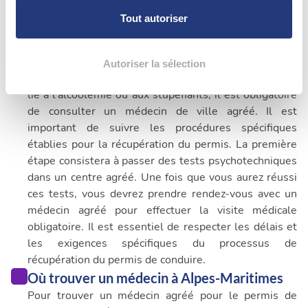
personnelles et définir vos préférences, reportez-vous à
Tout autoriser
la
section « Détails »
. Vous pouvez modifier ou retirer
Quand consulter un médecin pour permis de
votre consentement à tout moment à partir de la
conduire à Alpes-Maritimes
déclaration sur les cookies.
Autoriser la sélection
Lors d'un retrait de permis de conduire qui n'est pas
lié à l'alcoolémie ou aux stupéfiants, il est obligatoire
Les cookies nous permettent de personnaliser le contenu
de consulter un médecin de ville agréé. Il est
et les annonces, d'offrir des fonctionnalités relatives aux
important de suivre les procédures spécifiques
médias sociaux et d'analyser notre trafic. Nous
établies pour la récupération du permis. La première
partageons également des informations sur l'utilisation de
étape consistera à passer des tests psychotechniques
notre site avec nos partenaires de médias sociaux, de
dans un centre agréé. Une fois que vous aurez réussi
publicité et d'analyse, qui peuvent combiner celles-ci
ces tests, vous devrez prendre rendez-vous avec un
avec d'autres informations que vous leur avez fournies
médecin agréé pour effectuer la visite médicale
ou qu'ils ont collectées lors de votre utilisation de leurs
obligatoire. Il est essentiel de respecter les délais et
services.
les exigences spécifiques du processus de
récupération du permis de conduire.
Où trouver un médecin à Alpes-Maritimes
Pour trouver un médecin agréé pour le permis de