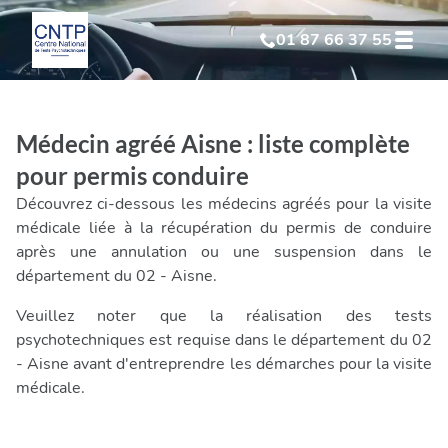
01 87 66 37 55
Test Psychotechnique
suite à suspension
Médecin agréé Aisne : liste complète
Test Psychotechnique
suite à annulation
pour permis conduire
Découvrez ci-dessous les médecins agréés pour la visite
Test Psychotechnique
suite à invalidation
médicale liée à la récupération du permis de conduire
après une annulation ou une suspension dans le
département du 02 - Aisne.
Test Psychotechnique
professionnel
Veuillez noter que la réalisation des tests
psychotechniques est requise dans le département du 02
- Aisne avant d'entreprendre les démarches pour la visite
médicale.