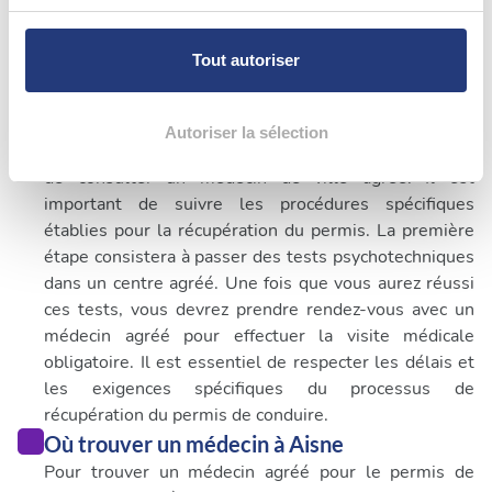
Pour en savoir plus sur le traitement de vos données
personnelles et définir vos préférences, reportez-vous à
Tout autoriser
Quand consulter un médecin pour permis de
la
section « Détails »
. Vous pouvez modifier ou retirer
conduire à Aisne
votre consentement à tout moment à partir de la
Lors d'un retrait de permis de conduire qui n'est pas
déclaration sur les cookies.
Autoriser la sélection
lié à l'alcoolémie ou aux stupéfiants, il est obligatoire
de consulter un médecin de ville agréé. Il est
Les cookies nous permettent de personnaliser le contenu
important de suivre les procédures spécifiques
et les annonces, d'offrir des fonctionnalités relatives aux
établies pour la récupération du permis. La première
médias sociaux et d'analyser notre trafic. Nous
étape consistera à passer des tests psychotechniques
partageons également des informations sur l'utilisation de
dans un centre agréé. Une fois que vous aurez réussi
notre site avec nos partenaires de médias sociaux, de
ces tests, vous devrez prendre rendez-vous avec un
publicité et d'analyse, qui peuvent combiner celles-ci
médecin agréé pour effectuer la visite médicale
avec d'autres informations que vous leur avez fournies
obligatoire. Il est essentiel de respecter les délais et
ou qu'ils ont collectées lors de votre utilisation de leurs
les exigences spécifiques du processus de
services.
récupération du permis de conduire.
Où trouver un médecin à Aisne
Pour trouver un médecin agréé pour le permis de