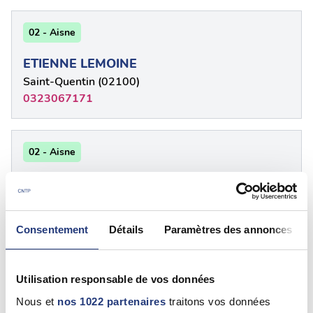
02 - Aisne
ETIENNE LEMOINE
Saint-Quentin (02100)
0323067171
02 - Aisne
FABRICE BRILLEMAN
Saint-Quentin (02100)
Voir les coordonnées
Consentement
Détails
Paramètres des annonces
02 - Aisne
Utilisation responsable de vos données
François-Xavier CATIMEL
Nous et
nos 1022 partenaires
traitons vos données