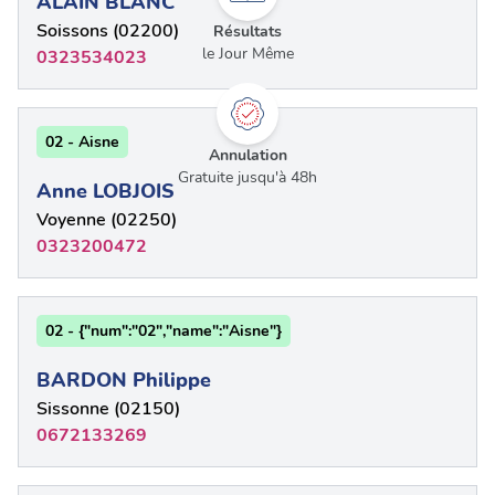
ALAIN BLANC
Soissons (02200)
Résultats
le Jour Même
0323534023
02 - Aisne
Annulation
Gratuite jusqu'à 48h
Anne LOBJOIS
Voyenne (02250)
0323200472
02 - {"num":"02","name":"Aisne"}
BARDON Philippe
Sissonne (02150)
0672133269