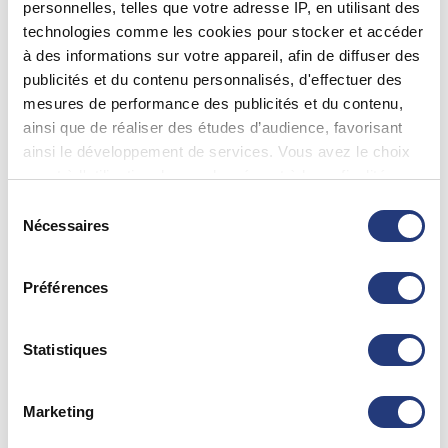
personnelles, telles que votre adresse IP, en utilisant des
La Capelle (02260)
technologies comme les cookies pour stocker et accéder
0323973322
à des informations sur votre appareil, afin de diffuser des
publicités et du contenu personnalisés, d'effectuer des
mesures de performance des publicités et du contenu,
02 - Aisne
ainsi que de réaliser des études d’audience, favorisant
ainsi le développement de services. Vous avez le choix
FREDERIC BELLAU
quant à l'utilisation de vos données et à leurs finalités.
Villeneuve-Saint-Germain (02200)
Vous pouvez modifier ou retirer votre consentement à
0323533606
Sélection
tout moment en consultant la Déclaration relative aux
Nécessaires
du
cookies ou en cliquant sur l'icône de confidentialité.
consentement
02 - Aisne
Préférences
Si vous le permettez, nous aimerions également :
Collecter des informations sur votre localisation
GREGORY VASSEUR
géographique qui peuvent être précises à plusieurs
Statistiques
Soissons (02200)
mètres près
0323532919
Identifier votre appareil en l'analysant activement
Marketing
pour en relever les caractéristiques spécifiques
Voir plus
(empreintes digitales).