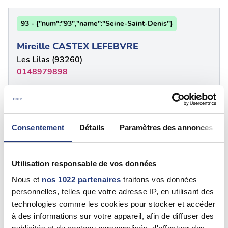
93 - {"num":"93","name":"Seine-Saint-Denis"}
Mireille CASTEX LEFEBVRE
Les Lilas (93260)
0148979898
93 - {"num":"93","name":"Seine-Saint-Denis"}
Consentement
Détails
Paramètres des annonces
Mireille CASTEX LEFEBVRE
Les Lilas (93260)
0772690824
Utilisation responsable de vos données
Nous et
nos 1022 partenaires
traitons vos données
personnelles, telles que votre adresse IP, en utilisant des
93 - Seine-Saint-Denis
technologies comme les cookies pour stocker et accéder
à des informations sur votre appareil, afin de diffuser des
DANIEL CIOLKOVITCH