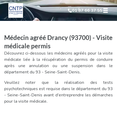
01 87 66 37 55
Test Psychotechnique
suite à suspension
Médecin agréé Drancy (93700) - Visite
Test Psychotechnique
suite à annulation
médicale permis
Découvrez ci-dessous les médecins agréés pour la visite
Test Psychotechnique
suite à invalidation
médicale liée à la récupération du permis de conduire
après une annulation ou une suspension dans le
département du 93 - Seine-Saint-Denis.
Test Psychotechnique
professionnel
Veuillez noter que la réalisation des tests
psychotechniques est requise dans le département du 93
- Seine-Saint-Denis avant d'entreprendre les démarches
pour la visite médicale.