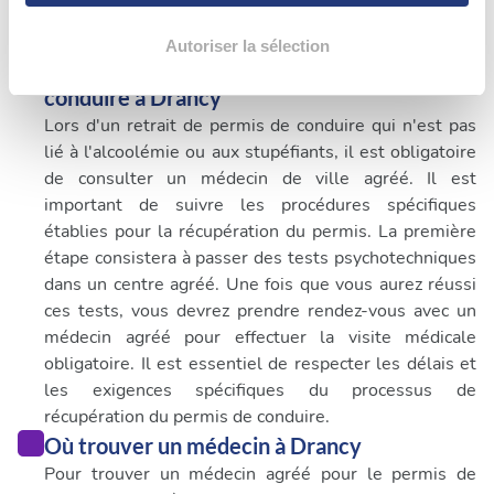
votre consentement à tout moment à partir de la
déclaration sur les cookies.
Autoriser la sélection
Quand consulter un médecin pour permis de
conduire à Drancy
Les cookies nous permettent de personnaliser le contenu
Lors d'un retrait de permis de conduire qui n'est pas
et les annonces, d'offrir des fonctionnalités relatives aux
lié à l'alcoolémie ou aux stupéfiants, il est obligatoire
médias sociaux et d'analyser notre trafic. Nous
de consulter un médecin de ville agréé. Il est
partageons également des informations sur l'utilisation de
important de suivre les procédures spécifiques
notre site avec nos partenaires de médias sociaux, de
établies pour la récupération du permis. La première
publicité et d'analyse, qui peuvent combiner celles-ci
étape consistera à passer des tests psychotechniques
avec d'autres informations que vous leur avez fournies
dans un centre agréé. Une fois que vous aurez réussi
ou qu'ils ont collectées lors de votre utilisation de leurs
ces tests, vous devrez prendre rendez-vous avec un
services.
médecin agréé pour effectuer la visite médicale
obligatoire. Il est essentiel de respecter les délais et
les exigences spécifiques du processus de
récupération du permis de conduire.
Où trouver un médecin à Drancy
Pour trouver un médecin agréé pour le permis de