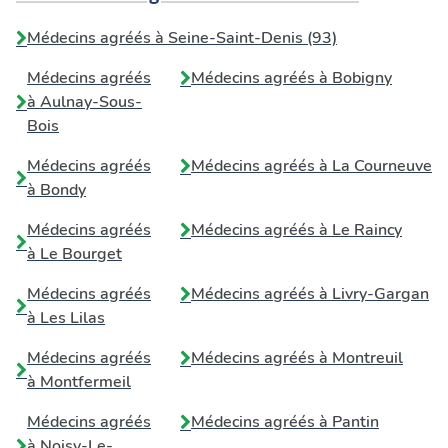
Médecins agréés à Seine-Saint-Denis (93)
Médecins agréés
Médecins agréés à
Bobigny
à
Aulnay-Sous-
Bois
Médecins agréés
Médecins agréés à
La Courneuve
à
Bondy
Médecins agréés
Médecins agréés à
Le Raincy
à
Le Bourget
Médecins agréés
Médecins agréés à
Livry-Gargan
à
Les Lilas
Médecins agréés
Médecins agréés à
Montreuil
à
Montfermeil
Médecins agréés
Médecins agréés à
Pantin
à
Noisy-Le-