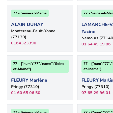
77 - Seine-et-Marne
77 - Seine-et-Ma
ALAIN DUHAY
LAMARCHE-V
Montereau-Fault-Yonne
Yacine
(77130)
Nemours (77140
0164323390
01 64 45 19 86
77 - {"num":"77","name":"Seine-
77 - {"num":"77",
et-Marne"}
et-Marne"}
FLEURY Marlène
FLEURY Marlè
Pringy (77310)
Pringy (77310)
01 60 65 06 50
07 65 29 96 01
77 - Seine-et-Marne
77 - {"num":"77",