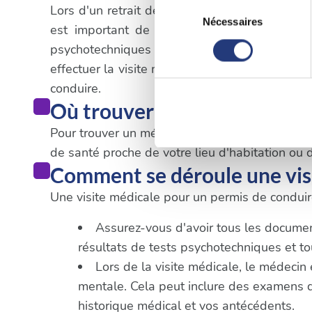
Sélection
Lors d'un retrait de permis de conduire qui n'e
Si vous le permettez, nous a
Nécessaires
du
est important de suivre les procédures spé
Collecter des informatio
consentement
psychotechniques dans un centre agréé. Une
Identifier votre appareil
effectuer la visite médicale obligatoire. Il es
digitales).
conduire.
Pour en savoir plus sur le tr
Où trouver un médecin à C
Détails »
. Vous pouvez modifi
Pour trouver un médecin agréé pour le permis de
de santé proche de votre lieu d'habitation ou d
Les cookies nous permettent d
Comment se déroule une vis
sociaux et d'analyser notre t
Une visite médicale pour un permis de conduire
partenaires de médias sociaux
vous leur avez fournies ou qu'
Assurez-vous d'avoir tous les documents
résultats de tests psychotechniques et 
Lors de la visite médicale, le médecin
mentale. Cela peut inclure des examens de 
historique médical et vos antécédents.