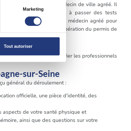
igatoire de consulter un médecin de ville agréé. Il
Marketing
a première étape consistera à passer des tests
à plusieurs mètres près
prendre rendez-vous avec un médecin agréé pour
pécifiques (empreintes
cifiques du processus de récupération du permis de
, reportez-vous à la
section «
Tout autoriser
claration sur les cookies.
pes ci-dessus afin d'identifier les professionnels
nnalités relatives aux médias
pagne-sur-Seine
on de notre site avec nos
erçu général du déroulement :
 d'autres informations que
tion officielle, une pièce d'identité, des
ts aspects de votre santé physique et
mémoire, ainsi que des questions sur votre