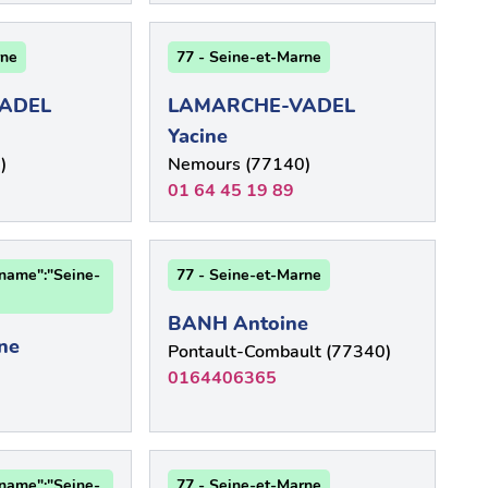
rne
77 - Seine-et-Marne
ADEL
LAMARCHE-VADEL
Yacine
)
Nemours (77140)
01 64 45 19 89
"name":"Seine-
77 - Seine-et-Marne
BANH Antoine
ne
Pontault-Combault (77340)
0164406365
"name":"Seine-
77 - Seine-et-Marne