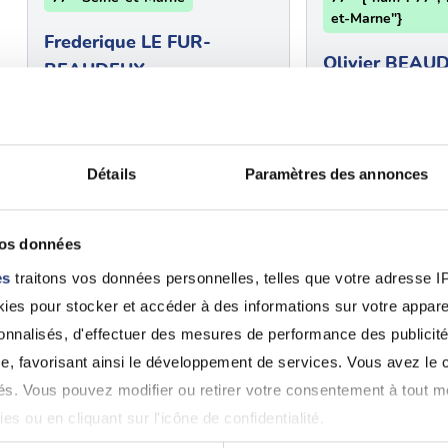
et-Marne"}
Frederique LE FUR-
Olivier BEAU
BEAUDEUX
Bailly-Romainvil
Bailly-Romainvilliers (77700)
0768874929
0160433536
Détails
Paramètres des annonces
77 - Seine-et-Marne
77 - Seine-et-Ma
LA Bobby
STAVRAKIS K
vos données
Lognes (77185)
Lognes (77185)
es
traitons vos données personnelles, telles que votre adresse IP,
09 60 06 29 25
07 60 57 79 76
es pour stocker et accéder à des informations sur votre appareil
sonnalisés, d'effectuer des mesures de performance des publicité
Voir 
e, favorisant ainsi le développement de services. Vous avez le ch
ités. Vous pouvez modifier ou retirer votre consentement à tout 
es ou en cliquant sur l'icône de confidentialité.
 pour permis de conduire à Cham