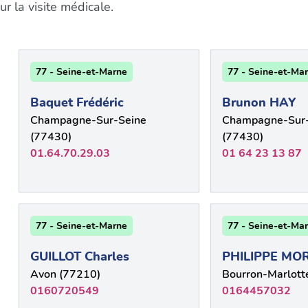
 la visite médicale.
77 - Seine-et-Marne
77 - Seine-et-Ma
Baquet Frédéric
Brunon HAY
Champagne-Sur-Seine
Champagne-Sur-
(77430)
(77430)
01.64.70.29.03
01 64 23 13 87
77 - Seine-et-Marne
77 - Seine-et-Ma
GUILLOT Charles
PHILIPPE MO
Avon (77210)
Bourron-Marlott
0160720549
0164457032