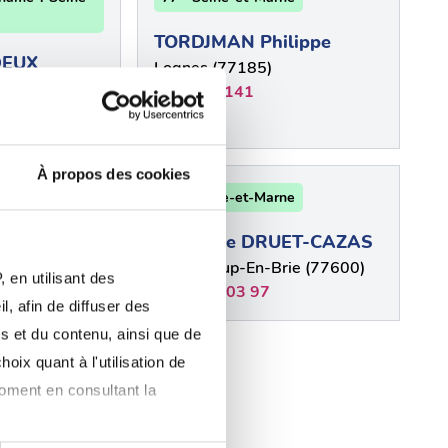
TORDJMAN Philippe
DEUX
Lognes (77185)
liers (77700)
0160175141
À propos des cookies
rne
77 - Seine-et-Marne
osta
Françoise DRUET-CAZAS
Chanteloup-En-Brie (77600)
 en utilisant des
01 64 02 03 97
, afin de diffuser des
s et du contenu, ainsi que de
plus
oix quant à l'utilisation de
moment en consultant la
pagne-sur-Seine