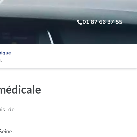
01 87 66 37 55
nique
l
médicale
mis de
Seine-