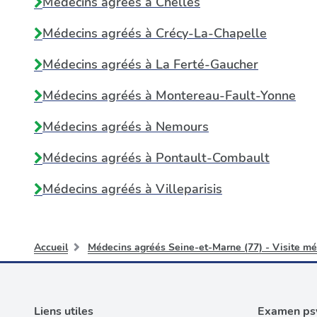
Médecins agréés à
Chelles
Médecins agréés à
Crécy-La-Chapelle
Médecins agréés à
La Ferté-Gaucher
Médecins agréés à
Montereau-Fault-Yonne
Médecins agréés à
Nemours
Médecins agréés à
Pontault-Combault
Médecins agréés à
Villeparisis
Accueil
Médecins agréés Seine-et-Marne (77) - Visite mé
Liens utiles
Examen psy