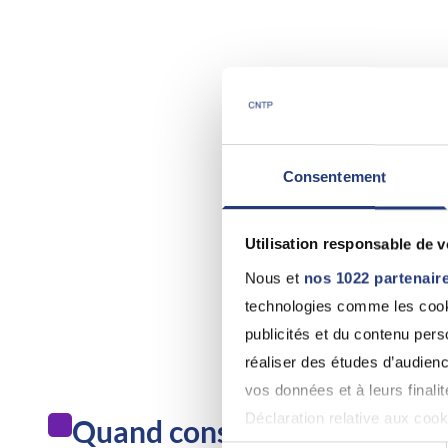
Consentement
Utilisation responsable de 
Nous et
nos 1022 partenair
technologies comme les cooki
publicités et du contenu per
réaliser des études d’audienc
vos données et à leurs final
Déclaration relative aux cooki
Quand consulter un médecin