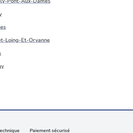
lly-Pont-Aux-Dames
y
es
t-Loing-Et-Orvanne
s
gy
technique
Paiement sécurisé