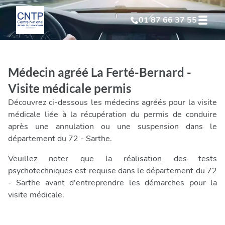
01 87 66 37 55
Test Psychotechnique
suite à suspension
Médecin agréé La Ferté-Bernard -
Test Psychotechnique
suite à annulation
Visite médicale permis
Découvrez ci-dessous les médecins agréés pour la visite
Test Psychotechnique
suite à invalidation
médicale liée à la récupération du permis de conduire
après une annulation ou une suspension dans le
département du 72 - Sarthe.
Test Psychotechnique
professionnel
Veuillez noter que la réalisation des tests
psychotechniques est requise dans le département du 72
- Sarthe avant d'entreprendre les démarches pour la
visite médicale.