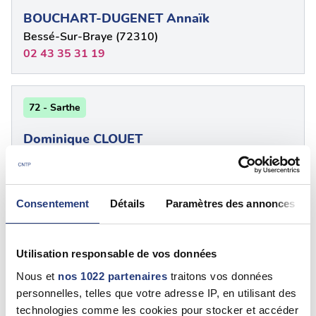
BOUCHART-DUGENET Annaïk
Bessé-Sur-Braye (72310)
02 43 35 31 19
72 - Sarthe
Dominique CLOUET
Champfleur (72610)
0233310165
Consentement
Détails
Paramètres des annonces
72 - {"num":"72","name":"Sarthe"}
Utilisation responsable de vos données
BODELET Valentin
Nous et
nos 1022 partenaires
traitons vos données
Lhomme (72340)
personnelles, telles que votre adresse IP, en utilisant des
0243445131
technologies comme les cookies pour stocker et accéder