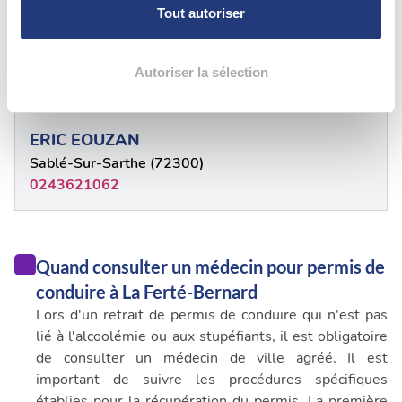
personnelles et définir vos préférences, reportez-vous à
La Flèche (72200)
Tout autoriser
la
section « Détails »
. Vous pouvez modifier ou retirer
0243941466
votre consentement à tout moment à partir de la
déclaration sur les cookies.
Autoriser la sélection
72 - Sarthe
Les cookies nous permettent de personnaliser le contenu
et les annonces, d'offrir des fonctionnalités relatives aux
ERIC EOUZAN
médias sociaux et d'analyser notre trafic. Nous
Sablé-Sur-Sarthe (72300)
partageons également des informations sur l'utilisation de
0243621062
notre site avec nos partenaires de médias sociaux, de
publicité et d'analyse, qui peuvent combiner celles-ci
avec d'autres informations que vous leur avez fournies
Quand consulter un médecin pour permis de
ou qu'ils ont collectées lors de votre utilisation de leurs
services.
conduire à La Ferté-Bernard
Lors d'un retrait de permis de conduire qui n'est pas
lié à l'alcoolémie ou aux stupéfiants, il est obligatoire
de consulter un médecin de ville agréé. Il est
important de suivre les procédures spécifiques
établies pour la récupération du permis. La première