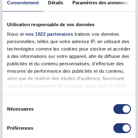
Consentement
Détails
Paramètres des annonces
70 - Haute Saône
Utilisation responsable de vos données
Jean Claude DUGNE
Nous et
nos 1022 partenaires
traitons vos données
Dampierre-Sur-Linotte (70230)
personnelles, telles que votre adresse IP, en utilisant des
06 13 02 44 33
technologies comme les cookies pour stocker et accéder
à des informations sur votre appareil, afin de diffuser des
publicités et du contenu personnalisés, d'effectuer des
70 - Haute-Saône
mesures de performance des publicités et du contenu,
ainsi que de réaliser des études d’audience, favorisant
SYLVIE MARIOTTE
ainsi le développement de services. Vous avez le choix
Luxeuil-Les-Bains (70300)
quant à l'utilisation de vos données et à leurs finalités.
0384937817
Vous pouvez modifier ou retirer votre consentement à
Sélection
tout moment en consultant la Déclaration relative aux
Nécessaires
du
cookies ou en cliquant sur l'icône de confidentialité.
consentement
70 - Haute Saône
Préférences
Si vous le permettez, nous aimerions également :
Fabien LEVASSEUR