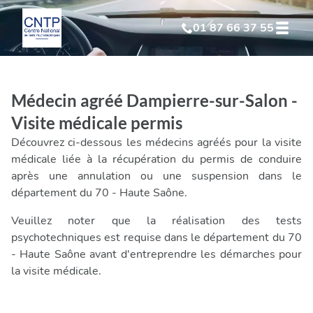
01 87 66 37 55
Test Psychotechnique
suite à suspension
Médecin agréé Dampierre-sur-Salon -
Test Psychotechnique
suite à annulation
Visite médicale permis
Découvrez ci-dessous les médecins agréés pour la visite
Test Psychotechnique
suite à invalidation
médicale liée à la récupération du permis de conduire
après une annulation ou une suspension dans le
département du 70 - Haute Saône.
Test Psychotechnique
professionnel
Veuillez noter que la réalisation des tests
psychotechniques est requise dans le département du 70
- Haute Saône avant d'entreprendre les démarches pour
la visite médicale.