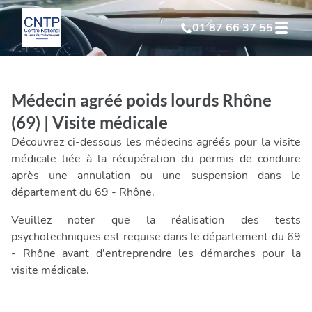
01 87 66 37 55
Test Psychotechnique
suite à suspension
Médecin agréé poids lourds Rhône
Test Psychotechnique
suite à annulation
(69) | Visite médicale
Découvrez ci-dessous les médecins agréés pour la visite
Test Psychotechnique
suite à invalidation
médicale liée à la récupération du permis de conduire
après une annulation ou une suspension dans le
département du 69 - Rhône.
Test Psychotechnique
professionnel
Veuillez noter que la réalisation des tests
psychotechniques est requise dans le département du 69
- Rhône avant d'entreprendre les démarches pour la
visite médicale.