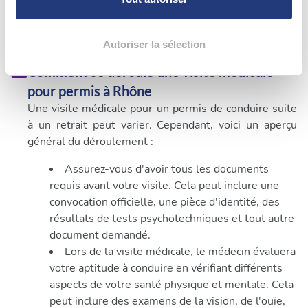
conduire suite à un retrait, vous pouvez suivre les
la
section « Détails »
. Vous pouvez modifier ou retirer
étapes ci-dessus afin d'identifier les professionnels
votre consentement à tout moment à partir de la
de santé proche de votre lieu d'habitation ou de
déclaration sur les cookies.
Autoriser la sélection
travail.
Comment se déroule une visite médicale
Les cookies nous permettent de personnaliser le contenu
pour permis à Rhône
et les annonces, d'offrir des fonctionnalités relatives aux
Une visite médicale pour un permis de conduire suite
médias sociaux et d'analyser notre trafic. Nous
à un retrait peut varier. Cependant, voici un aperçu
partageons également des informations sur l'utilisation de
général du déroulement :
notre site avec nos partenaires de médias sociaux, de
publicité et d'analyse, qui peuvent combiner celles-ci
Assurez-vous d'avoir tous les documents
avec d'autres informations que vous leur avez fournies
requis avant votre visite. Cela peut inclure une
ou qu'ils ont collectées lors de votre utilisation de leurs
convocation officielle, une pièce d'identité, des
services.
résultats de tests psychotechniques et tout autre
document demandé.
Lors de la visite médicale, le médecin évaluera
votre aptitude à conduire en vérifiant différents
aspects de votre santé physique et mentale. Cela
peut inclure des examens de la vision, de l'ouïe,