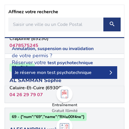
Affinez votre recherche
69 - Rhône
AICHA TALLON
Craponne (69290)
0478575245
Annulation, suspension ou invalidation
de votre permis ?
Réserver votre
test psychotechnique
69 - Rhône
Je réserve mon test psychotechnique
AL SAMMAN Sophie
Caluire-Et-Cuire (69300)
04 26 29 79 07
Entraînement
Gratuit Illimité
69 - {"num":"69","name":"Rh\u00f4ne"}