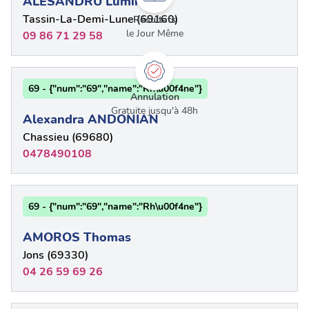
ALESANDRU Luminita
Tassin-La-Demi-Lune (69160)
Résultats
le Jour Même
09 86 71 29 58
69 - {"num":"69","name":"Rh\u00f4ne"}
Annulation
Gratuite jusqu'à 48h
Alexandra ANDONIAN
Chassieu (69680)
0478490108
69 - {"num":"69","name":"Rh\u00f4ne"}
AMOROS Thomas
Jons (69330)
04 26 59 69 26