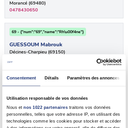
Morancé (69480)
0478430650
69 - {"num":"69","name":"Rh\u00f4ne"}
GUESSOUM Mabrouk
Décines-Charpieu (69150)
0478490066
Consentement
Détails
Paramètres des annonces
69 - Rhône
GUILLAUME GENTHIALON
Utilisation responsable de vos données
Gleizé (69400)
0474683620
Nous et
nos 1022 partenaires
traitons vos données
personnelles, telles que votre adresse IP, en utilisant des
technologies comme les cookies pour stocker et accéder
Voir plus
à des informations sur votre appareil, afin de diffuser des