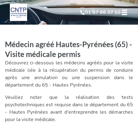
01 87 66 37 55
Test Psychotechnique
suite à suspension
Médecin agréé Hautes-Pyrénées (65) -
Test Psychotechnique
suite à annulation
Visite médicale permis
Découvrez ci-dessous les médecins agréés pour la visite
Test Psychotechnique
suite à invalidation
médicale liée à la récupération du permis de conduire
après une annulation ou une suspension dans le
département du 65 - Hautes Pyrénées.
Test Psychotechnique
professionnel
Veuillez noter que la réalisation des tests
psychotechniques est requise dans le département du 65
- Hautes Pyrénées avant d'entreprendre les démarches
pour la visite médicale.