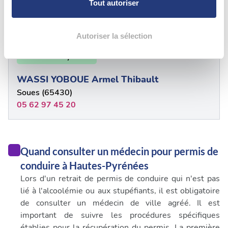
Tout autoriser
Soues (65430)
la
section « Détails »
. Vous pouvez modifier ou retirer
0562330037
votre consentement à tout moment à partir de la
déclaration sur les cookies.
Autoriser la sélection
65 - Hautes Pyrénées
Les cookies nous permettent de personnaliser le contenu
et les annonces, d'offrir des fonctionnalités relatives aux
WASSI YOBOUE Armel Thibault
médias sociaux et d'analyser notre trafic. Nous
Soues (65430)
partageons également des informations sur l'utilisation de
05 62 97 45 20
notre site avec nos partenaires de médias sociaux, de
publicité et d'analyse, qui peuvent combiner celles-ci
avec d'autres informations que vous leur avez fournies
ou qu'ils ont collectées lors de votre utilisation de leurs
Quand consulter un médecin pour permis de
services.
conduire à Hautes-Pyrénées
Lors d'un retrait de permis de conduire qui n'est pas
lié à l'alcoolémie ou aux stupéfiants, il est obligatoire
de consulter un médecin de ville agréé. Il est
important de suivre les procédures spécifiques
établies pour la récupération du permis. La première