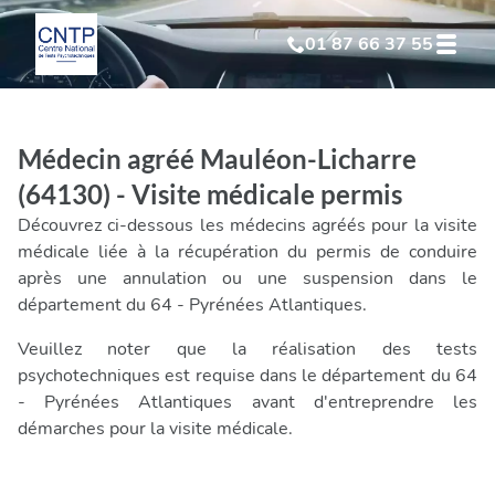
01 87 66 37 55
Test Psychotechnique
suite à suspension
Médecin agréé Mauléon-Licharre
Test Psychotechnique
suite à annulation
(64130) - Visite médicale permis
Découvrez ci-dessous les médecins agréés pour la visite
Test Psychotechnique
suite à invalidation
médicale liée à la récupération du permis de conduire
après une annulation ou une suspension dans le
département du 64 - Pyrénées Atlantiques.
Test Psychotechnique
professionnel
Veuillez noter que la réalisation des tests
psychotechniques est requise dans le département du 64
- Pyrénées Atlantiques avant d'entreprendre les
démarches pour la visite médicale.