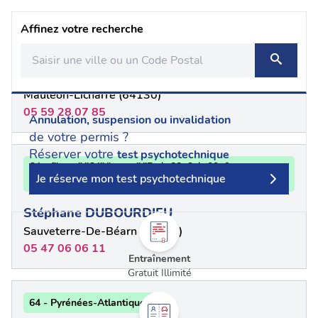
Affinez votre recherche
64 - Pyrénées Atlantiques
GAILLARD Jean-Claude
Mauléon-Licharre (64130)
05 59 28 07 85
Annulation, suspension ou invalidation
de votre permis ?
Réserver votre
test psychotechnique
64 - {"num":"64","name":"Pyr\u00e9n\u00e9es
Je réserve mon test psychotechnique
Atlantiques"}
Stéphane DUBOURDIEU
Sauveterre-De-Béarn (64390)
05 47 06 06 11
Entraînement
Gratuit Illimité
64 - Pyrénées-Atlantiques