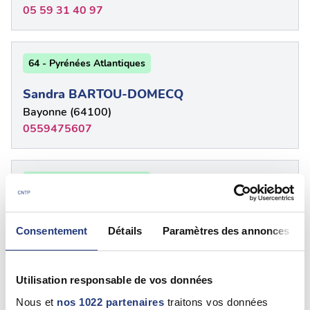
05 59 31 40 97
64 - Pyrénées Atlantiques
Sandra BARTOU-DOMECQ
Bayonne (64100)
0559475607
64 - Pyrénées Atlantiques
Vincent DOAT
Bayonne (64100)
Consentement
Détails
Paramètres des annonces
05 59 59 01 89
Utilisation responsable de vos données
64 - {"num":"64","name":"Pyr\u00e9n\u00e9es
Nous et
nos 1022 partenaires
traitons vos données