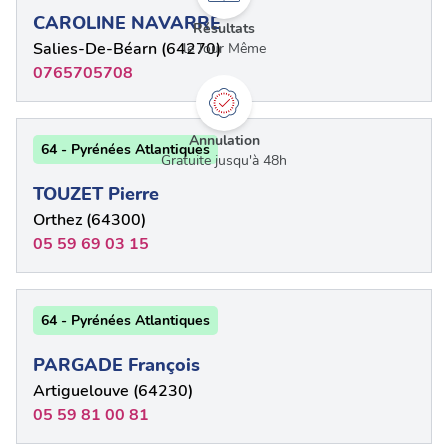
CAROLINE NAVARRE
Résultats
Salies-De-Béarn (64270)
le Jour Même
0765705708
Annulation
64 - Pyrénées Atlantiques
Gratuite jusqu'à 48h
TOUZET Pierre
Orthez (64300)
05 59 69 03 15
64 - Pyrénées Atlantiques
PARGADE François
Artiguelouve (64230)
05 59 81 00 81