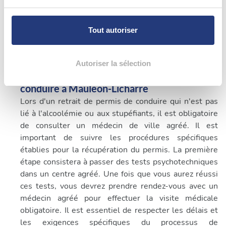
05 59 55 04 74
Pour en savoir plus sur le traitement de vos données
personnelles et définir vos préférences, reportez-vous à
Tout autoriser
Voir plus
la
section « Détails »
. Vous pouvez modifier ou retirer
votre consentement à tout moment à partir de la
déclaration sur les cookies.
Autoriser la sélection
Quand consulter un médecin pour permis de
Les cookies nous permettent de personnaliser le contenu
conduire à Mauléon-Licharre
et les annonces, d'offrir des fonctionnalités relatives aux
Lors d'un retrait de permis de conduire qui n'est pas
médias sociaux et d'analyser notre trafic. Nous
lié à l'alcoolémie ou aux stupéfiants, il est obligatoire
partageons également des informations sur l'utilisation de
de consulter un médecin de ville agréé. Il est
notre site avec nos partenaires de médias sociaux, de
important de suivre les procédures spécifiques
publicité et d'analyse, qui peuvent combiner celles-ci
établies pour la récupération du permis. La première
avec d'autres informations que vous leur avez fournies
étape consistera à passer des tests psychotechniques
ou qu'ils ont collectées lors de votre utilisation de leurs
dans un centre agréé. Une fois que vous aurez réussi
services.
ces tests, vous devrez prendre rendez-vous avec un
médecin agréé pour effectuer la visite médicale
obligatoire. Il est essentiel de respecter les délais et
les exigences spécifiques du processus de