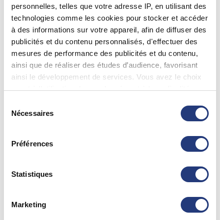
Atlantiques"}
personnelles, telles que votre adresse IP, en utilisant des
technologies comme les cookies pour stocker et accéder
Valérie BOUCHER
à des informations sur votre appareil, afin de diffuser des
Bayonne (64100)
publicités et du contenu personnalisés, d'effectuer des
Voir les coordonnées
mesures de performance des publicités et du contenu,
ainsi que de réaliser des études d’audience, favorisant
ainsi le développement de services. Vous avez le choix
64 - {"num":"64","name":"Pyr\u00e9n\u00e9es
quant à l'utilisation de vos données et à leurs finalités.
Atlantiques"}
Vous pouvez modifier ou retirer votre consentement à
Sélection
tout moment en consultant la Déclaration relative aux
Nécessaires
du
Guy RODRIGUEZ
cookies ou en cliquant sur l'icône de confidentialité.
consentement
Bayonne (64100)
05 59 22 12 22
Préférences
Si vous le permettez, nous aimerions également :
Collecter des informations sur votre localisation
géographique qui peuvent être précises à plusieurs
Statistiques
64 - Pyrénées Atlantiques
mètres près
Identifier votre appareil en l'analysant activement
GLANES Mélanie
Marketing
pour en relever les caractéristiques spécifiques
Bayonne (64100)
(empreintes digitales).