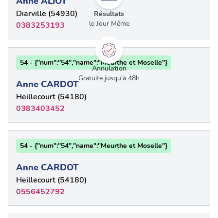
Anne ALIOT
Diarville (54930)
Résultats
le Jour Même
0383253193
54 - {"num":"54","name":"Meurthe et Moselle"}
Annulation
Gratuite jusqu'à 48h
Anne CARDOT
Heillecourt (54180)
0383403452
54 - {"num":"54","name":"Meurthe et Moselle"}
Anne CARDOT
Heillecourt (54180)
0556452792