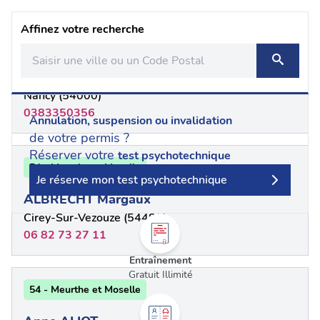
Affinez votre recherche
54 - Meurthe-et-Moselle
ALAIN FARON
Nancy (54000)
0383350356
Annulation, suspension ou invalidation
de votre permis ?
Réserver votre
test psychotechnique
54 - Meurthe et Moselle
Je réserve mon test psychotechnique
ALBRECHT Margaux
Cirey-Sur-Vezouze (54480)
06 82 73 27 11
Entraînement
Gratuit Illimité
54 - Meurthe et Moselle