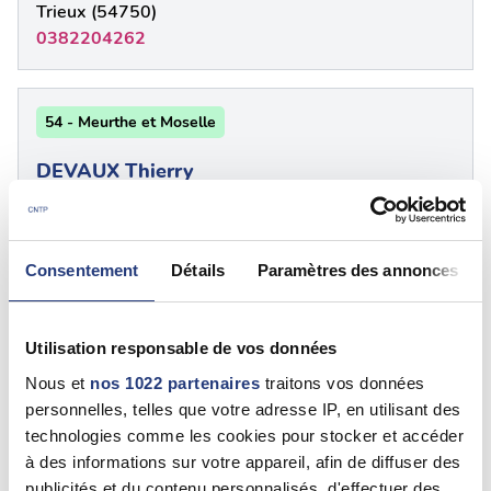
Trieux (54750)
0382204262
54 - Meurthe et Moselle
DEVAUX Thierry
Longuyon (54260)
03 72 61 03 03
Consentement
Détails
Paramètres des annonces
54 - Meurthe-et-Moselle
Utilisation responsable de vos données
DOMINIQUE ROYER
Nous et
nos 1022 partenaires
traitons vos données
Frouard (54390)
personnelles, telles que votre adresse IP, en utilisant des
0383498230
technologies comme les cookies pour stocker et accéder
à des informations sur votre appareil, afin de diffuser des
Voir plus
publicités et du contenu personnalisés, d'effectuer des