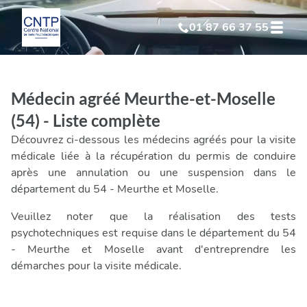
01 87 66 37 55
Test Psychotechnique
suite à suspension
Médecin agréé Meurthe-et-Moselle
Test Psychotechnique
suite à annulation
(54) - Liste complète
Découvrez ci-dessous les médecins agréés pour la visite
Test Psychotechnique
suite à invalidation
médicale liée à la récupération du permis de conduire
après une annulation ou une suspension dans le
département du 54 - Meurthe et Moselle.
Test Psychotechnique
professionnel
Veuillez noter que la réalisation des tests
psychotechniques est requise dans le département du 54
- Meurthe et Moselle avant d'entreprendre les
démarches pour la visite médicale.