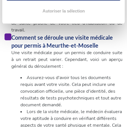
Pour trouver un médecin agréé pour le permis de
votre consentement à tout moment à partir de la
conduire suite à un retrait, vous pouvez suivre les
déclaration sur les cookies.
Autoriser la sélection
étapes ci-dessus afin d'identifier les professionnels
de santé proche de votre lieu d'habitation ou de
Les cookies nous permettent de personnaliser le contenu
travail.
et les annonces, d'offrir des fonctionnalités relatives aux
Comment se déroule une visite médicale
médias sociaux et d'analyser notre trafic. Nous
partageons également des informations sur l'utilisation de
pour permis à Meurthe-et-Moselle
notre site avec nos partenaires de médias sociaux, de
Une visite médicale pour un permis de conduire suite
publicité et d'analyse, qui peuvent combiner celles-ci
à un retrait peut varier. Cependant, voici un aperçu
avec d'autres informations que vous leur avez fournies
général du déroulement :
ou qu'ils ont collectées lors de votre utilisation de leurs
Assurez-vous d'avoir tous les documents
services.
requis avant votre visite. Cela peut inclure une
convocation officielle, une pièce d'identité, des
résultats de tests psychotechniques et tout autre
document demandé.
Lors de la visite médicale, le médecin évaluera
votre aptitude à conduire en vérifiant différents
aspects de votre santé physique et mentale. Cela