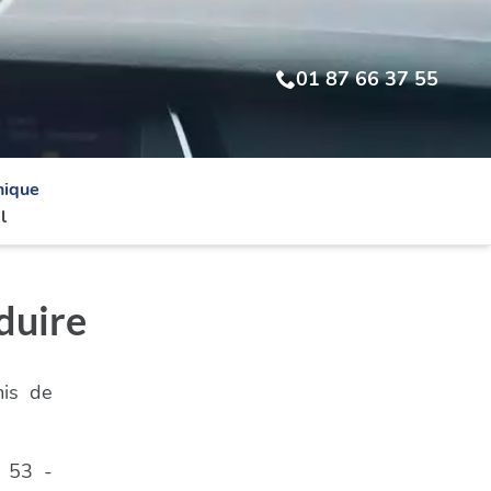
01 87 66 37 55
nique
l
duire
mis de
u 53 -