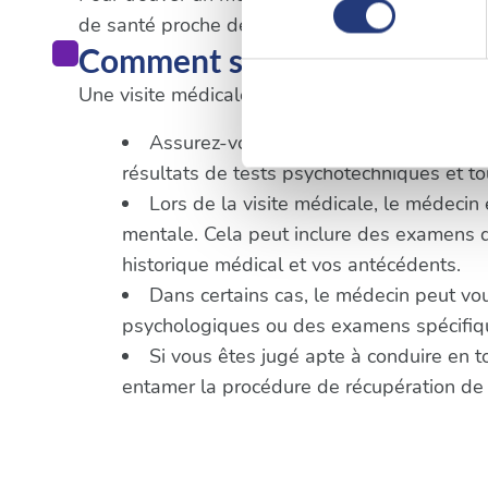
consentement
de santé proche de votre lieu d'habitation ou d
Identifier votre appareil
Comment se déroule une vis
digitales).
Une visite médicale pour un permis de conduire
Pour en savoir plus sur le tr
Détails »
. Vous pouvez modifi
Assurez-vous d'avoir tous les documents
résultats de tests psychotechniques et 
Les cookies nous permettent d
Lors de la visite médicale, le médecin
sociaux et d'analyser notre t
mentale. Cela peut inclure des examens de 
partenaires de médias sociaux
historique médical et vos antécédents.
vous leur avez fournies ou qu'
Dans certains cas, le médecin peut vo
psychologiques ou des examens spécifique
Si vous êtes jugé apte à conduire en t
entamer la procédure de récupération de