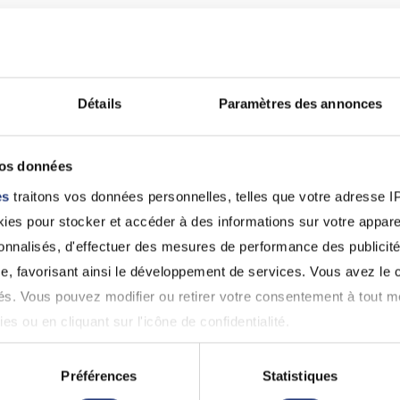
53 - Mayenne
53 - Mayenne
GOUTAY Julien
LELIEVRE Thie
Laval (53000)
Laval (53000)
Détails
Paramètres des annonces
02 43 66 36 00
02 43 66 36 00
vos données
es
traitons vos données personnelles, telles que votre adresse IP,
 pour permis de conduire à Maye
es pour stocker et accéder à des informations sur votre appareil
st pas lié à l'alcoolémie ou aux stupéfiants, il est obl
sonnalisés, d'effectuer des mesures de performance des publicité
cifiques établies pour la récupération du permis. L
e, favorisant ainsi le développement de services. Vous avez le ch
 fois que vous aurez réussi ces tests, vous devrez 
ités. Vous pouvez modifier ou retirer votre consentement à tout 
t essentiel de respecter les délais et les exigences spé
es ou en cliquant sur l'icône de confidentialité.
ayenne
imerions également :
Préférences
Statistiques
 conduire suite à un retrait, vous pouvez suivre les éta
ns sur votre localisation géographique qui peuvent être précises 