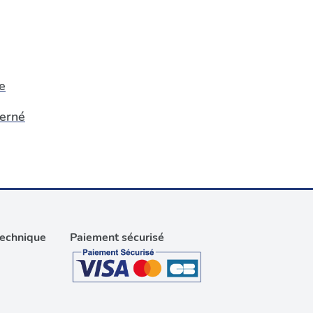
e
erné
technique
Paiement sécurisé