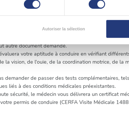
e travail.
 en l'analysant activement pour en relever les caractéristiques s
ite médicale pour permis à Maye
 suite à un retrait peut varier. Cependant, voici un ap
aitement de vos données personnelles et définir vos préférences
Autoriser la sélection
er ou retirer votre consentement à tout moment à partir de la dé
 requis avant votre visite. Cela peut inclure une convoca
tout autre document demandé.
e personnaliser le contenu et les annonces, d'offrir des fonctio
 évaluera votre aptitude à conduire en vérifiant différen
rafic. Nous partageons également des informations sur l'utilisati
la vision, de l'ouïe, de la coordination motrice, de la 
, de publicité et d'analyse, qui peuvent combiner celles-ci avec
ils ont collectées lors de votre utilisation de leurs services.
us demander de passer des tests complémentaires, tels
s liés à des conditions médicales préexistantes.
oute sécurité, le médecin vous délivrera un certificat m
 votre permis de conduire (CERFA Visite Médicale 1488