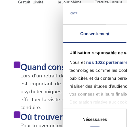
Gratuit Illimité
le Jour Même
Gratuite jusqu'à
48h
Consentement
Utilisation responsable de 
Nous et
nos 1022 partenair
Quand consulter un médecin
technologies comme les cooki
Lors d'un retrait de permis de conduire qui n'e
publicités et du contenu per
est important de suivre les procédures spé
réaliser des études d’audienc
psychotechniques dans un centre agréé. Une
vos données et à leurs final
effectuer la visite médicale obligatoire. Il es
Déclaration relative aux cooki
conduire.
Sélection
Où trouver un médecin à M
Si vous le permettez, nous a
Nécessaires
du
Pour trouver un médecin agréé pour le permis de
Collecter des informatio