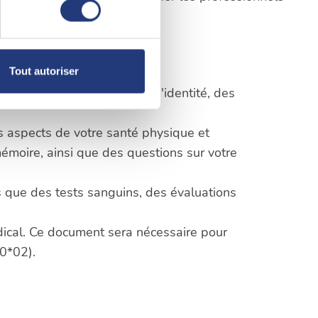
pécifiques (empreintes
nne
erçu général du déroulement :
, reportez-vous à la
section «
Tout autoriser
claration sur les cookies.
tion officielle, une pièce d'identité, des
nnalités relatives aux médias
ts aspects de votre santé physique et
on de notre site avec nos
mémoire, ainsi que des questions sur votre
 d'autres informations que
 que des tests sanguins, des évaluations
édical. Ce document sera nécessaire pour
0*02).