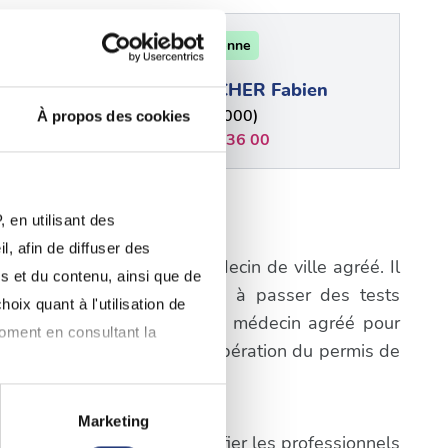
53 - Mayenne
rry
ROCATCHER Fabien
Laval (53000)
À propos des cookies
02 43 66 36 00
 en utilisant des
nne
, afin de diffuser des
igatoire de consulter un médecin de ville agréé. Il
s et du contenu, ainsi que de
a première étape consistera à passer des tests
oix quant à l'utilisation de
prendre rendez-vous avec un médecin agréé pour
moment en consultant la
cifiques du processus de récupération du permis de
Marketing
pes ci-dessus afin d'identifier les professionnels
à plusieurs mètres près