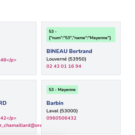
53 -
{"num":"53","name":"Mayenne"}
BINEAU Bertrand
Louverné (53950)
 48</p>
02 43 01 16 94
53 - Mayenne
RD
Barbin
Laval (53000)
 42</p>
0960506432
dr_chamaillard@orange.fr</p>