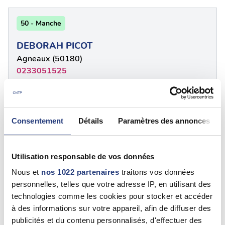
50 - Manche
DEBORAH PICOT
Agneaux (50180)
0233051525
50 - Manche
Consentement
Détails
Paramètres des annonces
DEBORAH PICOT
Agneaux (50180)
0233728020
Utilisation responsable de vos données
Nous et
nos 1022 partenaires
traitons vos données
personnelles, telles que votre adresse IP, en utilisant des
50 - Manche
technologies comme les cookies pour stocker et accéder
à des informations sur votre appareil, afin de diffuser des
EMMANUEL VIDON
publicités et du contenu personnalisés, d'effectuer des