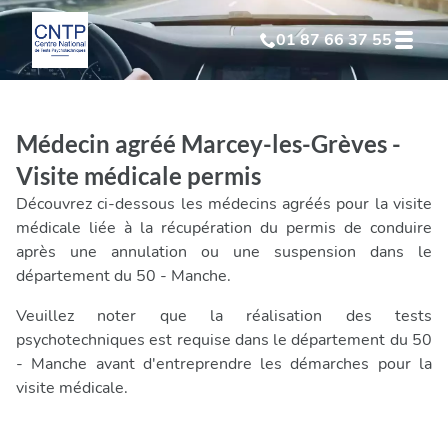
01 87 66 37 55
Test Psychotechnique
suite à suspension
Médecin agréé Marcey-les-Grèves -
Test Psychotechnique
suite à annulation
Visite médicale permis
Découvrez ci-dessous les médecins agréés pour la visite
Test Psychotechnique
suite à invalidation
médicale liée à la récupération du permis de conduire
après une annulation ou une suspension dans le
département du 50 - Manche.
Test Psychotechnique
professionnel
Veuillez noter que la réalisation des tests
psychotechniques est requise dans le département du 50
- Manche avant d'entreprendre les démarches pour la
visite médicale.