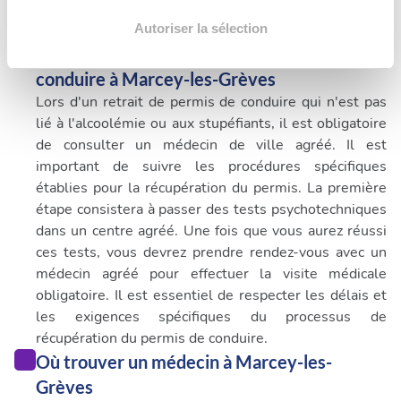
votre consentement à tout moment à partir de la
déclaration sur les cookies.
Autoriser la sélection
Quand consulter un médecin pour permis de
Les cookies nous permettent de personnaliser le contenu
conduire à Marcey-les-Grèves
et les annonces, d'offrir des fonctionnalités relatives aux
Lors d'un retrait de permis de conduire qui n'est pas
médias sociaux et d'analyser notre trafic. Nous
lié à l'alcoolémie ou aux stupéfiants, il est obligatoire
partageons également des informations sur l'utilisation de
de consulter un médecin de ville agréé. Il est
notre site avec nos partenaires de médias sociaux, de
important de suivre les procédures spécifiques
publicité et d'analyse, qui peuvent combiner celles-ci
établies pour la récupération du permis. La première
avec d'autres informations que vous leur avez fournies
étape consistera à passer des tests psychotechniques
ou qu'ils ont collectées lors de votre utilisation de leurs
dans un centre agréé. Une fois que vous aurez réussi
services.
ces tests, vous devrez prendre rendez-vous avec un
médecin agréé pour effectuer la visite médicale
obligatoire. Il est essentiel de respecter les délais et
les exigences spécifiques du processus de
récupération du permis de conduire.
Où trouver un médecin à Marcey-les-
Grèves