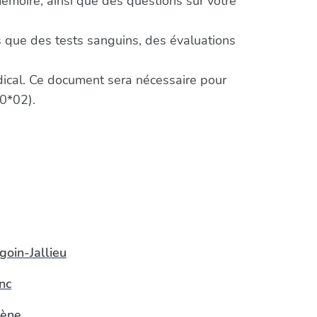
mémoire, ainsi que des questions sur votre
 que des tests sanguins, des évaluations
édical. Ce document sera nécessaire pour
0*02).
goin-Jallieu
nc
ène