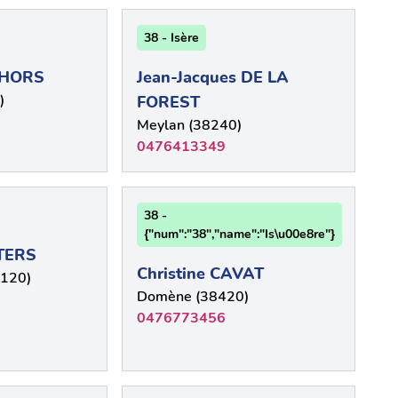
38 - Isère
THORS
Jean-Jacques DE LA
)
FOREST
Meylan (38240)
0476413349
38 -
{"num":"38","name":"Is\u00e8re"}
TERS
Christine CAVAT
8120)
Domène (38420)
0476773456