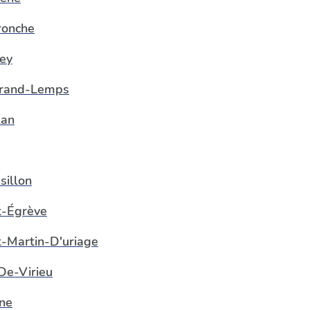
ronche
rey
rand-Lemps
lan
sillon
t-Égrève
t-Martin-D'uriage
De-Virieu
ne