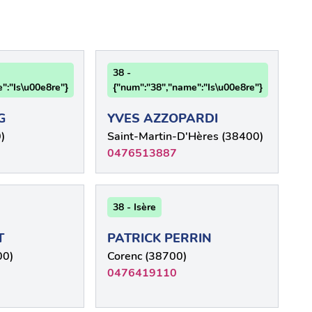
38 -
":"Is\u00e8re"}
{"num":"38","name":"Is\u00e8re"}
G
YVES AZZOPARDI
)
Saint-Martin-D'Hères (38400)
0476513887
38 - Isère
T
PATRICK PERRIN
00)
Corenc (38700)
0476419110