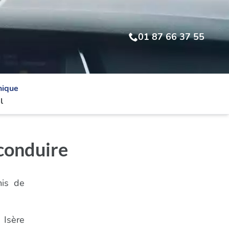
01 87 66 37 55
nique
l
conduire
mis de
 Isère