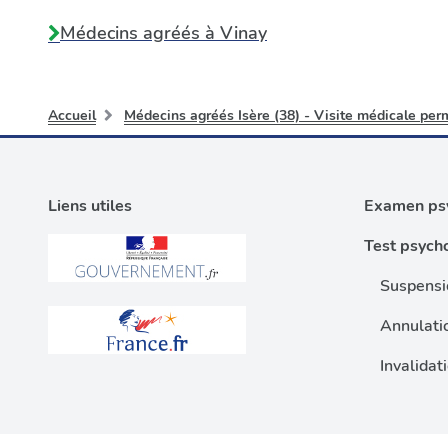
Médecins agréés à
Vinay
Accueil
Médecins agréés Isère (38) - Visite médicale per
Liens utiles
Examen psy
Test psych
Suspensi
Annulati
Invalidat