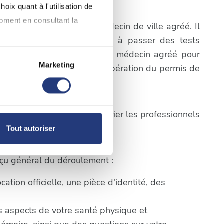
ble
oix quant à l'utilisation de
moment en consultant la
igatoire de consulter un médecin de ville agréé. Il
a première étape consistera à passer des tests
prendre rendez-vous avec un médecin agréé pour
Marketing
cifiques du processus de récupération du permis de
à plusieurs mètres près
pécifiques (empreintes
pes ci-dessus afin d'identifier les professionnels
, reportez-vous à la
section «
Tout autoriser
claration sur les cookies.
ble
erçu général du déroulement :
nnalités relatives aux médias
on de notre site avec nos
tion officielle, une pièce d'identité, des
 d'autres informations que
ts aspects de votre santé physique et