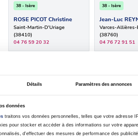
38 - Isère
38 - Isère
ROSE PICOT Christine
Jean-Luc REY
Saint-Martin-D'Uriage
Varces-Allières-
(38410)
(38760)
04 76 59 20 32
04 76 72 91 51
38 -
38 - Isère
{"num":"38","name":"Is\u00e8re"}
PIERRE BAND
Détails
Paramètres des annonces
Béranqère BOUCHERLE
Voiron (38500)
Coublevie (38500)
0476053626
04 76 05 23 95
vos données
es
traitons vos données personnelles, telles que votre adresse IP,
Voir 
es pour stocker et accéder à des informations sur votre appareil
sonnalisés, d'effectuer des mesures de performance des publicité