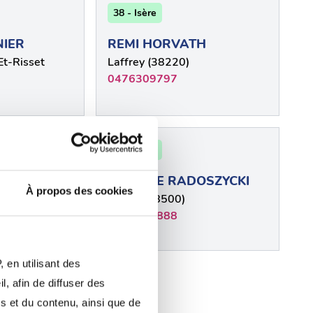
38 - Isère
NIER
REMI HORVATH
Et-Risset
Laffrey (38220)
0476309797
38 - Isère
OLIN
PHILIPPE RADOSZYCKI
À propos des cookies
Voiron (38500)
0479688888
 en utilisant des
plus
, afin de diffuser des
s et du contenu, ainsi que de