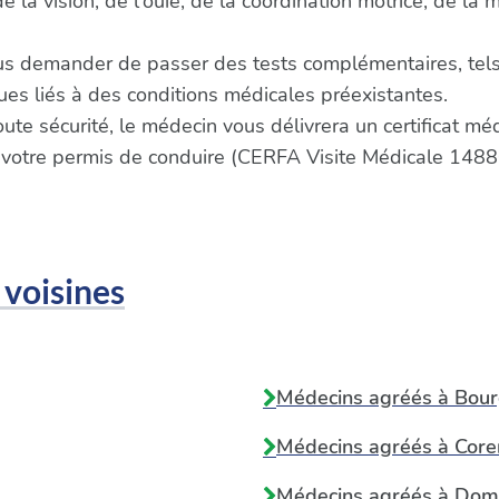
la vision, de l'ouïe, de la coordination motrice, de la 
us demander de passer des tests complémentaires, tels
s liés à des conditions médicales préexistantes.
oute sécurité, le médecin vous délivrera un certificat m
 votre permis de conduire (CERFA Visite Médicale 1488
 voisines
Médecins agréés à
Bour
Médecins agréés à
Core
Médecins agréés à
Dom