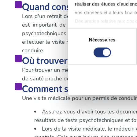
Quand consulter un médecin
réaliser des études d’audienc
vos données et à leurs final
Lors d'un retrait de permis de conduire qui n'e
Déclaration relative aux cooki
est important de suivre les procédures spé
psychotechniques dans un centre agréé. Une
Sélection
Si vous le permettez, nous a
Nécessaires
effectuer la visite médicale obligatoire. Il es
du
Collecter des informatio
conduire.
consentement
Identifier votre appareil
Où trouver un médecin à Gr
digitales).
Pour trouver un médecin agréé pour le permis de
Pour en savoir plus sur le tr
de santé proche de votre lieu d'habitation ou d
Détails »
. Vous pouvez modifi
Comment se déroule une vis
Une visite médicale pour un permis de conduire
Les cookies nous permettent d
sociaux et d'analyser notre t
Assurez-vous d'avoir tous les documents
partenaires de médias sociaux
résultats de tests psychotechniques et 
vous leur avez fournies ou qu'
Lors de la visite médicale, le médecin