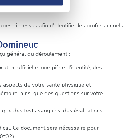
claration sur les cookies.
nnalités relatives aux médias
pes ci-dessus afin d'identifier les professionnels
on de notre site avec nos
 d'autres informations que
-Domineuc
erçu général du déroulement :
tion officielle, une pièce d'identité, des
ts aspects de votre santé physique et
mémoire, ainsi que des questions sur votre
 que des tests sanguins, des évaluations
édical. Ce document sera nécessaire pour
0*02).