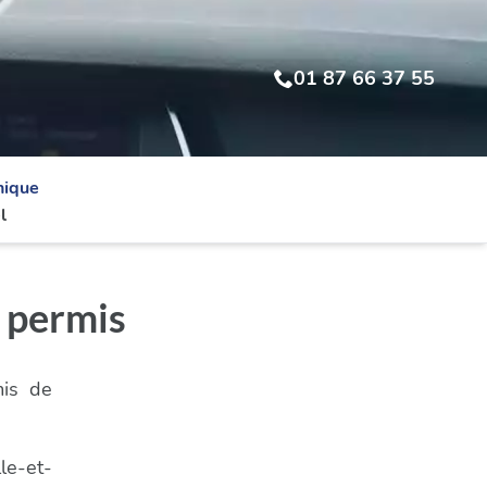
01 87 66 37 55
nique
l
 permis
mis de
le-et-