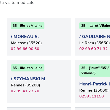
a visite médicale.
35 - Ille-et-Vilaine
35 - Ille-et-Vilain
/ MOREAU S.
/ GAUDAIRE N
Melesse (35520)
Le Rheu (35650)
02 99 66 00 60
02 99 60 71 32
35 - Ille-et-Vilaine
35 - {"num":"35","
Vilaine"}
/ SZYMANSKI M
Henri-Patrick
Rennes (35200)
Rennes (35000)
02 99 41 73 70
0299311150