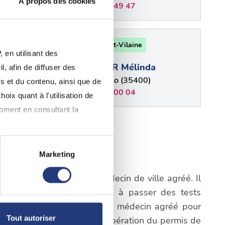
À propos des cookies
02 99 56 49 47
e
35 - Ille-et-Vilaine
 en utilisant des
ACQUIER Mélinda
, afin de diffuser des
00)
Saint-Malo (35400)
s et du contenu, ainsi que de
02 99 40 00 04
oix quant à l'utilisation de
moment en consultant la
plus
Marketing
t-Domineuc
à plusieurs mètres près
igatoire de consulter un médecin de ville agréé. Il
pécifiques (empreintes
a première étape consistera à passer des tests
prendre rendez-vous avec un médecin agréé pour
, reportez-vous à la
section «
Tout autoriser
cifiques du processus de récupération du permis de