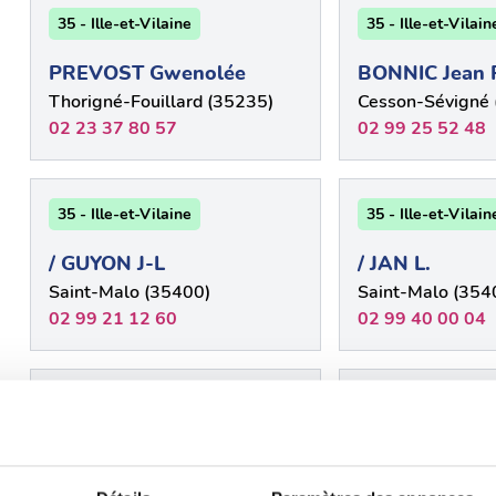
35 - Ille-et-Vilaine
35 - Ille-et-Vilain
PREVOST Gwenolée
BONNIC Jean F
Thorigné-Fouillard (35235)
Cesson-Sévigné 
02 23 37 80 57
02 99 25 52 48
35 - Ille-et-Vilaine
35 - Ille-et-Vilain
/ GUYON J-L
/ JAN L.
Saint-Malo (35400)
Saint-Malo (354
02 99 21 12 60
02 99 40 00 04
35 - Ille-et-Vilaine
35 - Ille-et-Vilain
/ LE GUEN F.
/ MILON C.
Saint-Malo (35400)
Saint-Malo (354