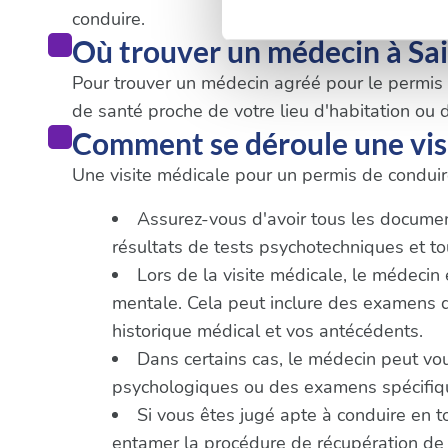
Détails »
. Vous pouvez modifi
conduire.
Où trouver un médecin à S
Les cookies nous permettent d
Pour trouver un médecin agréé pour le permis de
sociaux et d'analyser notre t
de santé proche de votre lieu d'habitation ou d
partenaires de médias sociaux
Comment se déroule une vis
vous leur avez fournies ou qu'
Une visite médicale pour un permis de conduire
Assurez-vous d'avoir tous les documents
résultats de tests psychotechniques et 
Lors de la visite médicale, le médecin
mentale. Cela peut inclure des examens de 
historique médical et vos antécédents.
Dans certains cas, le médecin peut vo
psychologiques ou des examens spécifique
Si vous êtes jugé apte à conduire en t
entamer la procédure de récupération de