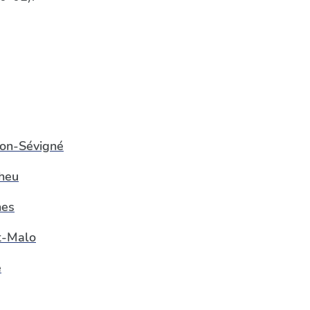
on-Sévigné
heu
nes
t-Malo
é