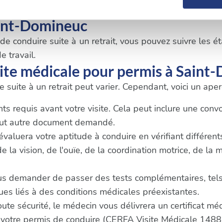
er ou retirer votre consentement à tout moment à partir de la dé
aint-Domineuc
e personnaliser le contenu et les annonces, d'offrir des fonctio
 conduire suite à un retrait, vous pouvez suivre les éta
rafic. Nous partageons également des informations sur l'utilisati
e travail.
, de publicité et d'analyse, qui peuvent combiner celles-ci avec
ite médicale pour permis à Saint
ils ont collectées lors de votre utilisation de leurs services.
 suite à un retrait peut varier. Cependant, voici un ap
 requis avant votre visite. Cela peut inclure une convoca
tout autre document demandé.
 évaluera votre aptitude à conduire en vérifiant différen
la vision, de l'ouïe, de la coordination motrice, de la 
us demander de passer des tests complémentaires, tels
s liés à des conditions médicales préexistantes.
oute sécurité, le médecin vous délivrera un certificat m
 votre permis de conduire (CERFA Visite Médicale 1488