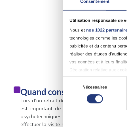
Consentement
Utilisation responsable de 
Nous et
nos 1022 partenair
technologies comme les cooki
publicités et du contenu per
réaliser des études d’audienc
vos données et à leurs final
Déclaration relative aux cooki
Sélection
Si vous le permettez, nous a
Nécessaires
du
Quand consulter un médecin
Collecter des informatio
consentement
Lors d'un retrait de permis de conduire qui n'e
Identifier votre appareil
est important de suivre les procédures spé
digitales).
psychotechniques dans un centre agréé. Une
Pour en savoir plus sur le tr
effectuer la visite médicale obligatoire. Il es