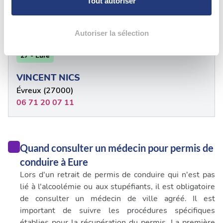
Tout autoriser
Évreux (27000)
la
section « Détails »
. Vous pouvez modifier ou retirer
0232240020
votre consentement à tout moment à partir de la
déclaration sur les cookies.
Autoriser la sélection
27 - Eure
Les cookies nous permettent de personnaliser le contenu
et les annonces, d'offrir des fonctionnalités relatives aux
VINCENT NICS
médias sociaux et d'analyser notre trafic. Nous
Évreux (27000)
partageons également des informations sur l'utilisation de
06 71 20 07 11
notre site avec nos partenaires de médias sociaux, de
publicité et d'analyse, qui peuvent combiner celles-ci
avec d'autres informations que vous leur avez fournies
ou qu'ils ont collectées lors de votre utilisation de leurs
Quand consulter un médecin pour permis de
services.
conduire à Eure
Lors d'un retrait de permis de conduire qui n'est pas
lié à l'alcoolémie ou aux stupéfiants, il est obligatoire
de consulter un médecin de ville agréé. Il est
important de suivre les procédures spécifiques
établies pour la récupération du permis. La première