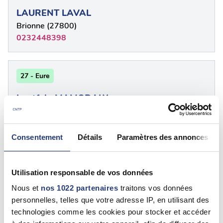
LAURENT LAVAL
Brionne (27800)
0232448398
27 - Eure
Loutfaly MAMODALY
Sacquenville (27930)
0232349393
Consentement
Détails
Paramètres des annonces
27 - Eure
Utilisation responsable de vos données
Ragot Alain
Nous et
nos 1022 partenaires
traitons vos données
Bernay (27300)
personnelles, telles que votre adresse IP, en utilisant des
0232435991
technologies comme les cookies pour stocker et accéder