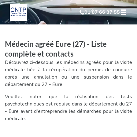
01 87 66 37 55
Test Psychotechnique
suite à suspension
Médecin agréé Eure (27) - Liste
Test Psychotechnique
suite à annulation
complète et contacts
Découvrez ci-dessous les médecins agréés pour la visite
Test Psychotechnique
suite à invalidation
médicale liée à la récupération du permis de conduire
après une annulation ou une suspension dans le
département du 27 - Eure.
Test Psychotechnique
professionnel
Veuillez noter que la réalisation des tests
psychotechniques est requise dans le département du 27
- Eure avant d'entreprendre les démarches pour la visite
médicale.