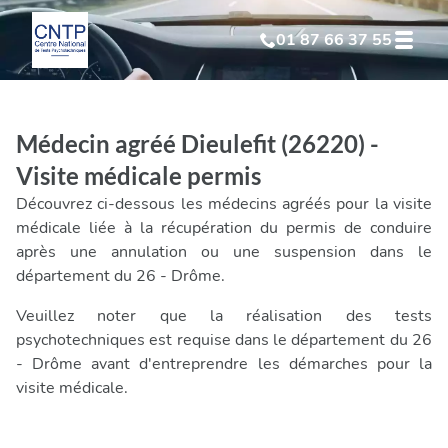
01 87 66 37 55
Test Psychotechnique
suite à suspension
Médecin agréé Dieulefit (26220) -
Test Psychotechnique
suite à annulation
Visite médicale permis
Découvrez ci-dessous les médecins agréés pour la visite
Test Psychotechnique
suite à invalidation
médicale liée à la récupération du permis de conduire
après une annulation ou une suspension dans le
département du 26 - Drôme.
Test Psychotechnique
professionnel
Veuillez noter que la réalisation des tests
psychotechniques est requise dans le département du 26
- Drôme avant d'entreprendre les démarches pour la
visite médicale.