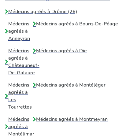
Médecins agréés à Drôme (26)
Médecins
Médecins agréés à
Bourg-De-Péage
agréés à
Anneyron
Médecins
Médecins agréés à
Die
agréés à
Châteauneuf-
De-Galaure
Médecins
Médecins agréés à
Montéléger
agréés à
Les
Tourrettes
Médecins
Médecins agréés à
Montmeyran
agréés à
Montélimar