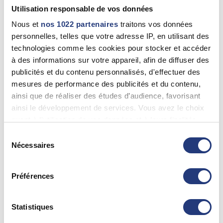
Valence (26000)
Utilisation responsable de vos données
0475408752
Nous et
nos 1022 partenaires
traitons vos données
personnelles, telles que votre adresse IP, en utilisant des
technologies comme les cookies pour stocker et accéder
26 - Drôme
à des informations sur votre appareil, afin de diffuser des
publicités et du contenu personnalisés, d'effectuer des
Xavier CHAMBON
mesures de performance des publicités et du contenu,
Valence (26000)
ainsi que de réaliser des études d’audience, favorisant
04 75 75 74 38
ainsi le développement de services. Vous avez le choix
quant à l'utilisation de vos données et à leurs finalités.
Vous pouvez modifier ou retirer votre consentement à
Sélection
26 - Drôme
tout moment en consultant la Déclaration relative aux
Nécessaires
du
cookies ou en cliquant sur l'icône de confidentialité.
consentement
CHRISTIAN FOUILLEN
Bourg-De-Péage (26300)
Préférences
Si vous le permettez, nous aimerions également :
0475725242
Collecter des informations sur votre localisation
géographique qui peuvent être précises à plusieurs
Statistiques
Voir plus
mètres près