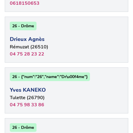
0618150653
26 - Drôme
Drieux Agnès
Rémuzat (26510)
04 75 28 23 22
26 - {"num":"26","name":"Dr\u00f4me"}
Yves KANEKO
Tulette (26790)
04 75 98 33 86
26 - Drôme