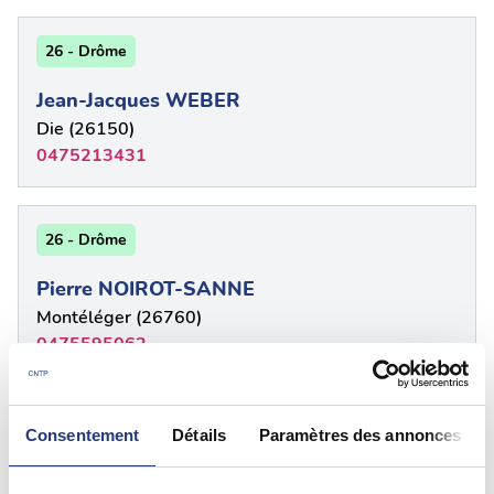
26 - Drôme
Jean-Jacques WEBER
Die (26150)
0475213431
26 - Drôme
Pierre NOIROT-SANNE
Montéléger (26760)
0475595062
26 - Drôme
Consentement
Détails
Paramètres des annonces
LAURENT LECORNU