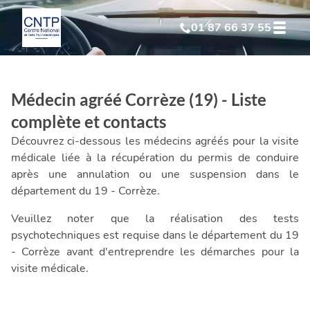
01 87 66 37 55
Test Psychotechnique
suite à suspension
Médecin agréé Corrèze (19) - Liste
Test Psychotechnique
suite à annulation
complète et contacts
Découvrez ci-dessous les médecins agréés pour la visite
Test Psychotechnique
suite à invalidation
médicale liée à la récupération du permis de conduire
après une annulation ou une suspension dans le
département du 19 - Corrèze.
Test Psychotechnique
professionnel
Veuillez noter que la réalisation des tests
psychotechniques est requise dans le département du 19
- Corrèze avant d'entreprendre les démarches pour la
visite médicale.