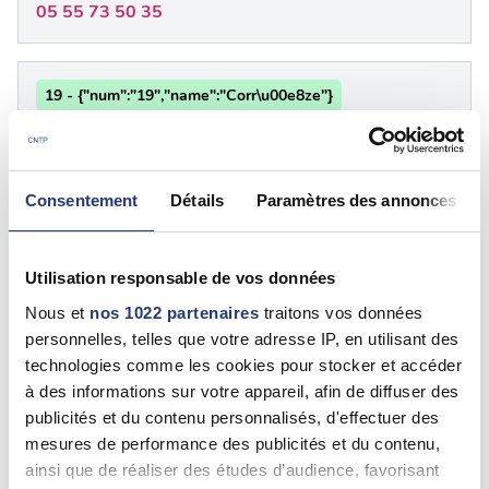
05 55 73 50 35
19 - {"num":"19","name":"Corr\u00e8ze"}
François DALÈGRE
Ussel (19200)
05 55 72 26 11
Consentement
Détails
Paramètres des annonces
Utilisation responsable de vos données
19 - Corrèze
Nous et
nos 1022 partenaires
traitons vos données
JACQUES BELCOUR
personnelles, telles que votre adresse IP, en utilisant des
Ussel (19200)
technologies comme les cookies pour stocker et accéder
0555721059
à des informations sur votre appareil, afin de diffuser des
publicités et du contenu personnalisés, d'effectuer des
mesures de performance des publicités et du contenu,
19 - Corrèze
ainsi que de réaliser des études d’audience, favorisant