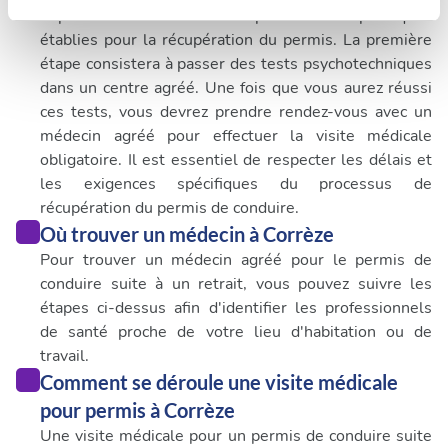
important de suivre les procédures spécifiques
Les cookies nous permettent de personnaliser le contenu
établies pour la récupération du permis. La première
et les annonces, d'offrir des fonctionnalités relatives aux
étape consistera à passer des tests psychotechniques
médias sociaux et d'analyser notre trafic. Nous
dans un centre agréé. Une fois que vous aurez réussi
partageons également des informations sur l'utilisation de
ces tests, vous devrez prendre rendez-vous avec un
notre site avec nos partenaires de médias sociaux, de
médecin agréé pour effectuer la visite médicale
publicité et d'analyse, qui peuvent combiner celles-ci
obligatoire. Il est essentiel de respecter les délais et
avec d'autres informations que vous leur avez fournies
les exigences spécifiques du processus de
ou qu'ils ont collectées lors de votre utilisation de leurs
récupération du permis de conduire.
services.
Où trouver un médecin à Corrèze
Pour trouver un médecin agréé pour le permis de
conduire suite à un retrait, vous pouvez suivre les
étapes ci-dessus afin d'identifier les professionnels
de santé proche de votre lieu d'habitation ou de
travail.
Comment se déroule une visite médicale
pour permis à Corrèze
Une visite médicale pour un permis de conduire suite